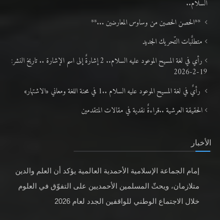
السلام..
**الحصن الحصين من وساوس المعارضين ...**
متطلَّبات التّحريك الجديد
رأي في لغة المسيح الموعود عليه السلام.. 2 إشارةٌ إلى اسم الإشارة .. تاريخ النشر:
19-2-2026
رأيٌ في لغة المسيح الموعود عليه السلام ..1 في محنة اللغة ومعاني «الاشتهار»
الحقيقة العرشية ..قراءةٌ نقدية في مقالات المتقدمين
الأخبار
إمام الجماعة الإسلامية الأحمدية العالمية يؤكد أن العلم والدين
متلازمان، ويحثّ المسلمين الأحمديين على التفوّق في العلوم
خلال الاجتماع الوطني للواقفين الجدد لعام 2026