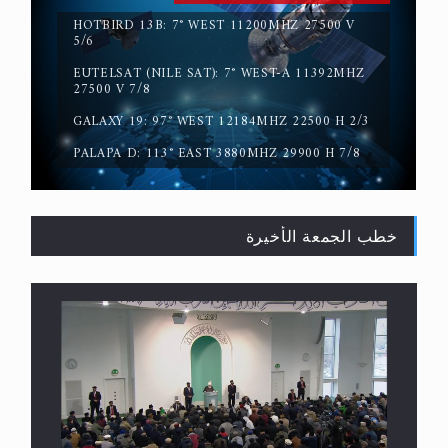
HOTBIRD 13B: 7° WEST 11200MHZ 27500 V
5/6
EUTELSAT (NILE SAT): 7° WEST-A 11392MHZ
حقيقة المسيح الدجال
27500 V 7/8
GALAXY 19: 97° WEST 12184MHZ 22500 H 2/3
PALAPA D: 113° EAST 3880MHZ 29900 H 7/8
خطب الجمعة الأخيرة
القرآن قاضٍ وحكمٌ على السنة ومهيمنٌ عليها.. ليس
العكس