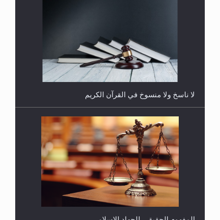
هل يُحسب حول الزكاة وفق السنة الميلادية أو الهجرية؟
لا ناسخ ولا منسوخ في القرآن الكريم
هل يجوز فتح مشروع كوافير نسائي للمحجبات وغير
المحجبات؟
المفهوم الحقيقي للجهاد الإسلامي..