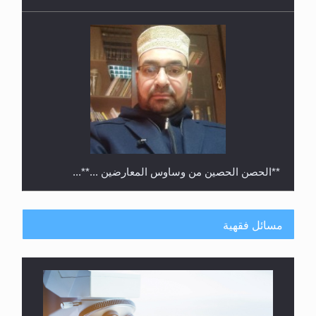
**الحصن الحصين من وساوس المعارضين ...**...
مسائل فقهية