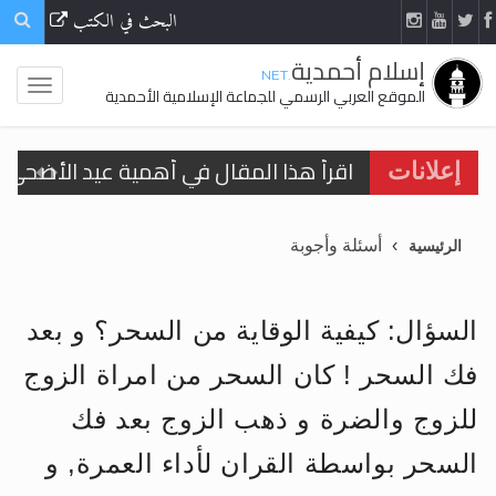
البحث في الكتب
إسلام أحمدية
.NET
الموقع العربي الرسمي للجماعة الإسلامية الأحمدية
اقرأ هذا المقال في أهمية عيد الأضحى و
إعلانات
الحجّ.. دلالات، حِكم، وأهداف >> المزيد
أسئلة وأجوبة
الرئيسية
تعميم هامّ لأفراد الجماعة >> المزيد
تعميم هامّ لأفراد الجماعة >> المزيد
السؤال: كيفية الوقاية من السحر؟ و بعد
فك السحر ! كان السحر من امراة الزوج
للزوج والضرة و ذهب الزوج بعد فك
اقرأ هذا الكتاب وتعرّف على حقيقة الإسرا
السحر بواسطة القران لأداء العمرة, و