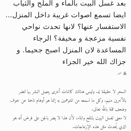
بعد غسل البيت بالماء و الملح والثياب
الحجّ.. دلالات، حِكم، وأهداف >> المزيد
ايضا تسمع اصوات غريبة داخل المنزل...
اقرأ هذا المقال في أهمية عيد الأضحى و
الاستفسار عنها؟ لانها تحدث نواحي
نفسية مزعجة و مخيفة؟ الرجاء
المساعدة لان المنزل اصبح جحيما. و
جزاك الله خير الجزاء
محمد
السحر لا حقيقة له. وليس هنالك كائنات أخرى يتصل البشر بها لتضر
بالآخرين منهم. وكل ما نسمعه من المتوهمين به إنما هو أوهام ناجمة عن خوف
وضعف ثقة بالله تعالى.
لا معنى لغسل البيت بالملح والماء، لأن هذا لا يضر بالجن على فرض أنه هو
الذي يُحدث مثل هذه الإزعاجات.