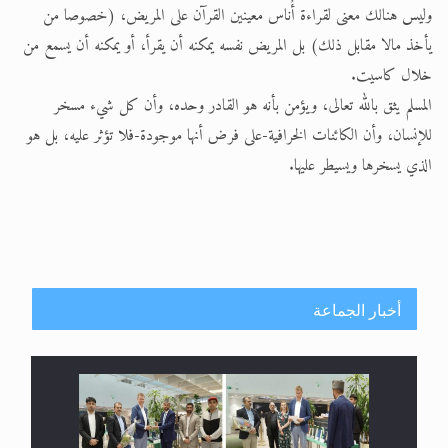
وليس هنالك معنى لقراءة أُناس معينين القرآن على المريض، (خصوصا من
يأخذ مالا مقابل ذلك) بل المريض نفسه يمكنه أن يقرأ، أو يمكنه أن يسمع من
خلال كاسيت.
المسلم يثق بالله تعالى، ويؤمن بأنه هو القادر وحده، وأن كل شيء مسخر
للإنسان، وأن الكائنات الخرافية-على فرض أنها موجودة-فلا تؤثر عليه، بل هو
الذي يسخرها ويسيطر عليها.
أخبار الجماعة