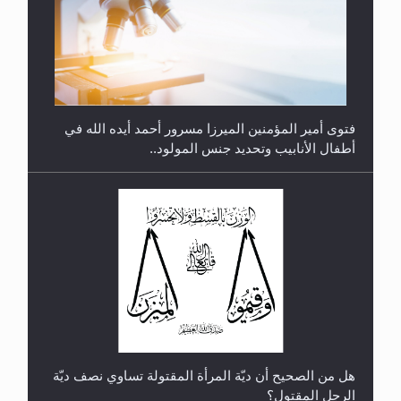
متطلَّبات التّحريك الجديد...
فتوى أمير المؤمنين الميرزا مسرور أحمد أيده الله في
أطفال الأنابيب وتحديد جنس المولود..
رأيٌ في لغة المسيح الموعود عليه السلام.. 4...
هل من الصحيح أن ديّة المرأة المقتولة تساوي نصف ديّة
الرجل المقتول؟