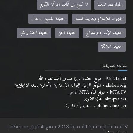
الحياة بعد الموت
لا نسخ بين آيات القرآن الكريم
مفهومنا للإسلام وتعريفنا للمسلم
حقيقة المسيح الدجال
حقيقة الإسراء والمعراج
حقيقة الجن
حقيقة الجنة والجحيم
حقيقة الملائكة
مواقع صديقة:
Khilafa.net - موقع حضرة مرزا مسرور أحمد نصره الله
alislam.org - الموقع الرسمي للجماعة الإسلامية الأحمدية باللغة الانجليزية
MTA.TV - موقع قناة MTA الرسمي
altaqwa.net- مجلة التقوى
zadulmuslima.net - مجلة زاد المسلمة
© الجماعة الإسلامية الأحمدية 2018. جميع الحقوق محفوظة. |