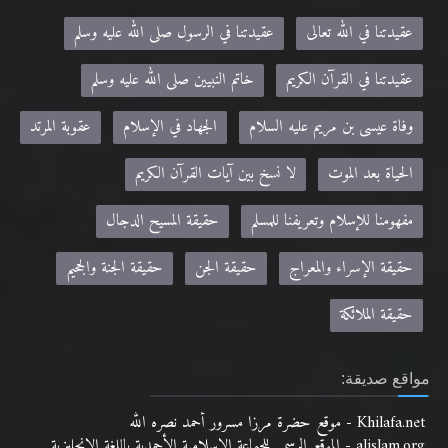
عقيدتنا في الله تعالى
عقيدتنا في الرسول صلى الله عليه وسلم
عقيدتنا في القرآن الكريم
خاتم النبيين صلى الله عليه وسلم
وفاة عيسى بن مريم عليه السلام
الجهاد في الإسلام
عقوبة المرتد
الحياة بعد الموت
لا نسخ بين آيات القرآن الكريم
مفهومنا للإسلام وتعريفنا للمسلم
حقيقة المسيح الدجال
حقيقة الإسراء والمعراج
حقيقة الجن
حقيقة الجنة والجحيم
حقيقة الملائكة
مواقع صديقة:
Khilafa.net - موقع حضرة مرزا مسرور أحمد نصره الله
alislam.org - الموقع الرسمي للجماعة الإسلامية الأحمدية باللغة الانجليزية