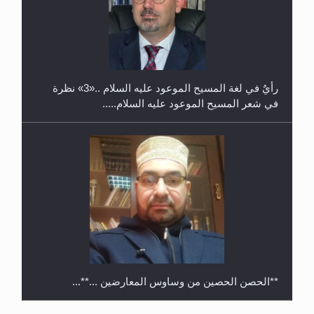
حفل توزيع الشهادات في الجامعة الأحمدية بنيجيريا لعام
2025
رأيٌ في لغة المسيح الموعود عليه السلام ..«3» نظرة
في شعر المسيح الموعود عليه السلام.....
**الحصن الحصين من وساوس المعارضين ...**...