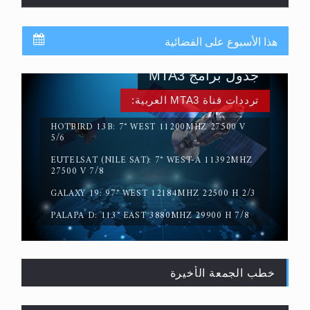
هذا الأسبوع على الفضائية
جدول برامج MTA3
ترددات قناة MTA3 العربية:
HOTBIRD 13B: 7° WEST 11200MHZ 27500 V
5/6
EUTELSAT (NILE SAT): 7° WEST-A 11392MHZ
حقيقة المسيح الدجال
27500 V 7/8
GALAXY 19: 97° WEST 12184MHZ 22500 H 2/3
PALAPA D: 113° EAST 3880MHZ 29900 H 7/8
خطب الجمعة الأخيرة