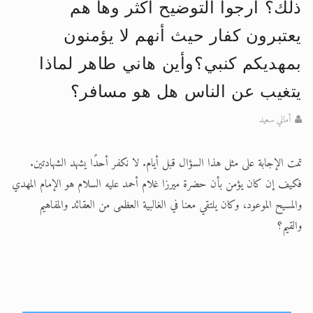
ذلك؟ أرجوا التوضيح أكثر وها هم
الحجّ.. دلالات، حِكم، وأهداف >> المزيد
يعتبرون كفار حيث أنهم لا يؤمنون
اقرأ هذا المقال في أهمية عيد الأضحى و
بمهديكم كنبي؟وأين هاني طاهر لماذا
يتغيب عن الناس هل هو مسافر؟
أماني سعيد
تمت الإجابة على مثل هذا السؤال قبل أيام. لا نكفر أحدًا يشهد الشهادتين.
فكيف إن كان يؤمن بأن حضرة ميرزا غلام أحمد عليه السلام هو الإمام المهدي
والمسيح الموعود، وكان يلتقي معنا في الغالبية العظمى من العقائد والمفاهيم
والقيم؟