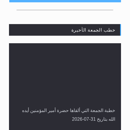
PALAPA D: 113° EAST 3880MHZ 29900 H 7/8
خطب الجمعة الأخيرة
المفهوم الحقيقي للجهاد الإسلامي..
خطبة الجمعة التي ألقاها حضرة أمير المؤمنين أيده
الله بتاريخ 31-07-2026
سورة التكوير تُنبئ بزمن بعثة المسيح الموعود عليه
السلام