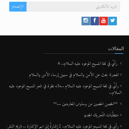
الإنضمام
المقالات
رأيٌ في لغة المسيح الموعود عليه السلام.. 4
الهجرة: بحث عن الأمن والسلام في سبيل إرساء الأمن والسلام
رأيٌ في لغة المسيح الموعود عليه السلام ..«3» نظرة في شعر المسيح الموعود عليه
السلام..
**الحصن الحصين من وساوس المعارضين ...**
متطلَّبات التّحريك الجديد
رأي في لغة المسيح الموعود عليه السلام.. 2 إشارةٌ إلى اسم الإشارة .. تاريخ النشر: