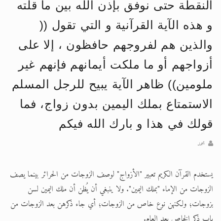
اقرأ هذا الكتاب وتعرّف على حقيقة الإسرا
النقطة حتى نوفق بإذن الله بين ما قلته
و هذه الآية القرآنية و التي تقول ((
الحجّ.. دلالات، حِكم، وأهداف >> المزيد
والذين هم لفروجهم حافظون ، إلا على
أزواجهم أو ما ملكت أيمانهم فإنهم غير
ملومين)) ظاهر الآية يبيح للرجل المسلم
الاستمتاع بملك اليمين بدون زواج، فما
قولك في هذا و بارك الله فيكم
محمد
يستخدم القرآن الكريم تعبير "الأزواج" لوصف الزوجات من الحرائر بينما يصف
الزوجات من الإماء "بملك اليمين". ولا ينبغي أن يُظن أن ملك اليمين لسن
بزوجات؛ ولكنهن نوع خاص من الزوجات؛ أي جاء ذكرهن بعد الزوجات من
باب ذكر الخاص بعد العام.