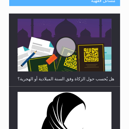
مسائل فقهية
رأيٌ في لغة المسيح الموعود عليه السلام ..«3» نظرة
في شعر المسيح الموعود عليه السلام.....
هل يُحسب حول الزكاة وفق السنة الميلادية أو الهجرية؟