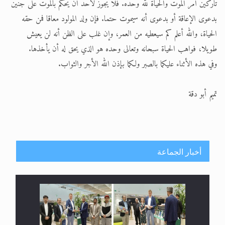
تاركين أمر الموت والحياة لله وحده. فلا يجوز لأحد أن يحكم بالموت على جنين
بدعوى الإعاقة أو بدعوى أنه سيموت حتما. فإن ولد المولود معاقا فمن حقه
الحياة، والله أعلم كم سيعطيه من العمر، وإن غلب على الظن أنه لن يعيش
طويلا، فواهب الحياة سبحانه وتعالى وحده هو الذي يحق له أن يأخذها.
وفي هذه الأثناء عليكما بالصبر ولكما بإذن الله الأجر والثواب.
تميم أبو دقة
أخبار الجماعة