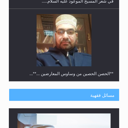
**الحصن الحصين من وساوس المعارضين ...**...
مسائل فقهية