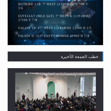
HOTBIRD 13B: 7° WEST 11200MHZ 27500 V
5/6
EUTELSAT (NILE SAT): 7° WEST-A 11392MHZ
حقيقة المسيح الدجال
27500 V 7/8
GALAXY 19: 97° WEST 12184MHZ 22500 H 2/3
PALAPA D: 113° EAST 3880MHZ 29900 H 7/8
خطب الجمعة الأخيرة
القرآن قاضٍ وحكمٌ على السنة ومهيمنٌ عليها.. ليس
العكس