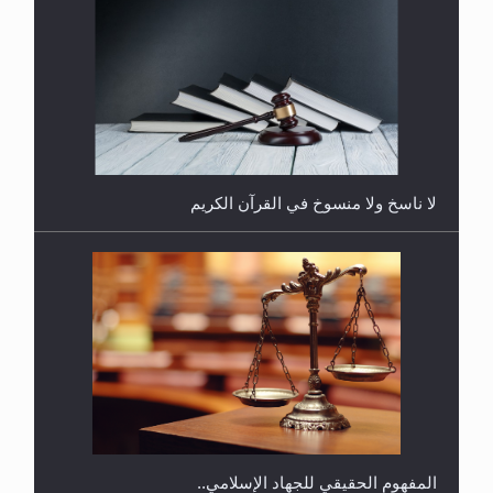
هل يُحسب حول الزكاة وفق السنة الميلادية أو الهجرية؟
لا ناسخ ولا منسوخ في القرآن الكريم
هل يجوز فتح مشروع كوافير نسائي للمحجبات وغير
المحجبات؟
المفهوم الحقيقي للجهاد الإسلامي..