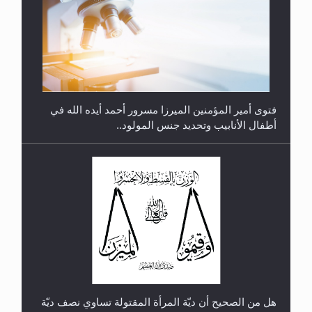
متطلَّبات التّحريك الجديد...
فتوى أمير المؤمنين الميرزا مسرور أحمد أيده الله في
أطفال الأنابيب وتحديد جنس المولود..
رأيٌ في لغة المسيح الموعود عليه السلام.. 4...
هل من الصحيح أن ديّة المرأة المقتولة تساوي نصف ديّة
الرجل المقتول؟