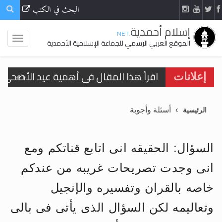
البحث في الكتب
إسلام أحمدية
.NET
الموقع العربي الرسمي للجماعة الإسلامية الأحمدية
اقرأ هذا المقال في أهمية عيد الأضحى و
إعلانات
الحجّ.. دلالات، حِكم، وأهداف >> المزيد
أسئلة وأجوبة
الرئيسية
تعميم هامّ لأفراد الجماعة >> المزيد
تعميم هامّ لأفراد الجماعة >> المزيد
السؤال: الحقيقه انى اتابع قناتكم ومع
انى وجدت تصريحات غريبه من عندكم
خاصه بالقران وتفسيره والإنجيل
اقرأ هذا الكتاب وتعرّف على حقيقة الإسرا
وتعاليمه لكن السؤال الذى يأتى فى بالى