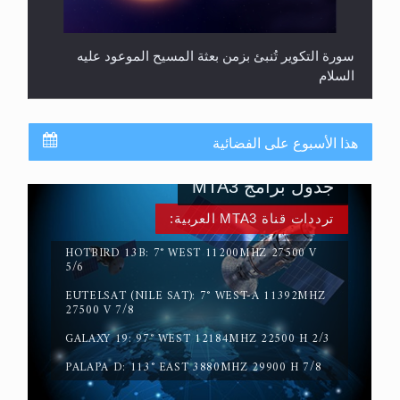
سورة التكوير تُنبئ بزمن بعثة المسيح الموعود عليه
السلام
هذا الأسبوع على الفضائية
جدول برامج MTA3
ترددات قناة MTA3 العربية:
HOTBIRD 13B: 7° WEST 11200MHZ 27500 V
5/6
EUTELSAT (NILE SAT): 7° WEST-A 11392MHZ
حقيقة المسيح الدجال
27500 V 7/8
GALAXY 19: 97° WEST 12184MHZ 22500 H 2/3
PALAPA D: 113° EAST 3880MHZ 29900 H 7/8