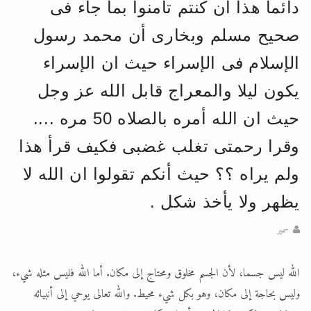
دائما هذا ان كنتم تأمنوا بما جاء فى
الحجّ.. دلالات، حِكم، وأهداف >> المزيد
صحيح مسلم وبخارى أن محمد رسول
اقرأ هذا المقال في أهمية عيد الأضحى و
الإسلام فى الإسراء حيث ان الإسراء
يكون ليلا والمعراج قابل الله عز وجل
حيث ان الله أمره بالصلاه 50 مره ....
وقرا رحمتى تغلب غضبى فكيف قرأ هذا
ولم يراه ؟؟ حيث أنكم تقولوا ان الله لا
يظهر ولا يأخذ شكل .
سمير
الله ليس جسما، لأن الجسم مخلوق ومحتاج إلى مكان. أما الله فليس مثله شيء،
وليس بحاجة إلى مكان، وهو بكل شيء محيط. والله تعالى يوحي إلى أنبيائه