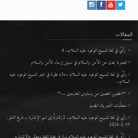
المقالات
رأيٌ في لغة المسيح الموعود عليه السلام.. 4
الهجرة: بحث عن الأمن والسلام في سبيل إرساء الأمن والسلام
رأيٌ في لغة المسيح الموعود عليه السلام ..«3» نظرة في شعر المسيح الموعود عليه
السلام..
**الحصن الحصين من وساوس المعارضين ...**
متطلَّبات التّحريك الجديد
رأي في لغة المسيح الموعود عليه السلام.. 2 إشارةٌ إلى اسم الإشارة .. تاريخ النشر:
19-2-2026
رأيٌ في لغة المسيح الموعود عليه السلام ..1 في محنة اللغة ومعاني «الاشتهار»