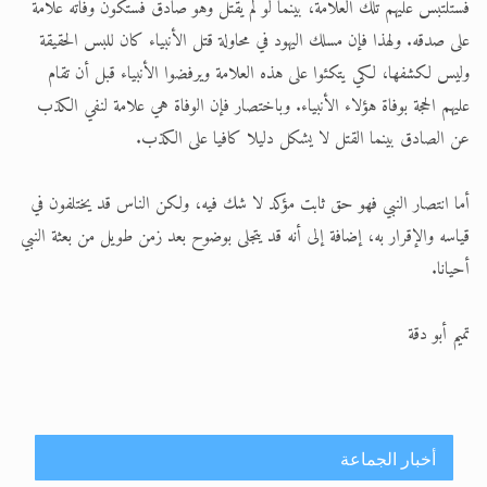
فستلتبس عليهم تلك العلامة، بينما لو لم يقتل وهو صادق فستكون وفاته علامة
على صدقه. ولهذا فإن مسلك اليهود في محاولة قتل الأنبياء كان للبس الحقيقة
وليس لكشفها، لكي يتكئوا على هذه العلامة ويرفضوا الأنبياء قبل أن تقام
عليهم الحجة بوفاة هؤلاء الأنبياء. وباختصار فإن الوفاة هي علامة لنفي الكذب
عن الصادق بينما القتل لا يشكل دليلا كافيا على الكذب.
أما انتصار النبي فهو حق ثابت مؤكد لا شك فيه، ولكن الناس قد يختلفون في
قياسه والإقرار به، إضافة إلى أنه قد يتجلى بوضوح بعد زمن طويل من بعثة النبي
أحيانا.
تميم أبو دقة
أخبار الجماعة