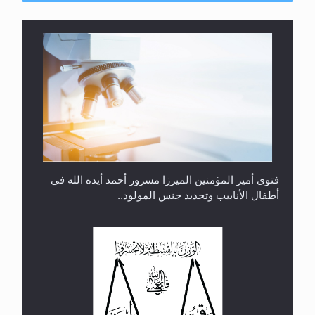
متطلَّبات التّحريك الجديد...
فتوى أمير المؤمنين الميرزا مسرور أحمد أيده الله في
أطفال الأنابيب وتحديد جنس المولود..
رأيٌ في لغة المسيح الموعود عليه السلام.. 4...