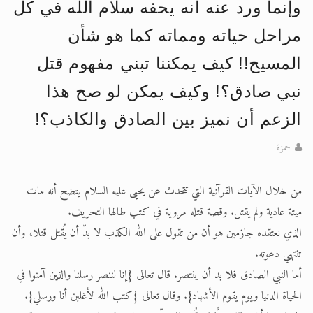
وإنما ورد عنه أنه يحفه سلام الله في كل
الحجّ.. دلالات، حِكم، وأهداف >> المزيد
مراحل حياته ومماته كما هو شأن
اقرأ هذا المقال في أهمية عيد الأضحى و
المسيح!! كيف يمكننا تبني مفهوم قتل
نبي صادق؟! وكيف يمكن لو صح هذا
الزعم أن نميز بين الصادق والكاذب؟!
حمزة
من خلال الآيات القرآنية التي تتحدث عن يحيى عليه السلام يتضح أنه مات
ميتة عادية ولم يقتل. وقصة قتله مروية في كتب طالها التحريف.
الذي نعتقده جازمين هو أن من تقول على الله الكذب لا بدّ أن يُقتل قتلا، وأن
تنتهي دعوته.
أما النبي الصادق فلا بد أن ينتصر. قال تعالى {إنا لننصر رسلنا والذين آمنوا في
الحياة الدنيا ويوم يقوم الأشهاد}. وقال تعالى {كتب الله لأغلبن أنا ورسلي}.