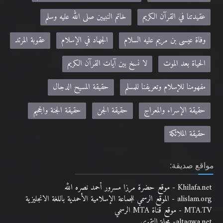
عقيدتنا في القرآن الكريم
خاتم النبيين صلى الله عليه وسلم
وفاة عيسى بن مريم عليه السلام
الجهاد في الإسلام
عقوبة المرتد
الحياة بعد الموت
لا نسخ بين آيات القرآن الكريم
مفهومنا للإسلام وتعريفنا للمسلم
حقيقة المسيح الدجال
حقيقة الإسراء والمعراج
حقيقة الجن
حقيقة الجنة والجحيم
حقيقة الملائكة
مواقع صديقة:
Khilafa.net - موقع حضرة مرزا مسرور أحمد نصره الله
alislam.org - الموقع الرسمي للجماعة الإسلامية الأحمدية باللغة الانجليزية
MTA.TV - موقع قناة MTA الرسمي
altaqwa.net- مجلة التقوى