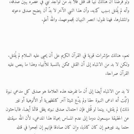
ولو فرضنا أن هنالك نبيًّا قد قُتل فلا بدّ من تواجد نبي في عصره يبين صدقه،
وأنه لم يُقتل بسبب كذبه. وأن هذا النبي الآخر لا بدّ أن يتضح صدق دعوته
وانتشارها. فهنا نقول: انتصر النبيان بمجموعهما. والله أعلم.
نعم، هنالك مؤشرات قوية في القرآن الكريم على أن يحيى عليه السلام لم يُقتل.
ولكن لا بد من الانتباه إلى أن القتل ممكن بالنسبة للأنبياء وهذا ما ينص عليه
القرآن صراحة.
لا بد من الانتباه أيضا إلى أن ما تفرضه هذه العلامة هو صدق كل مدعي نبوة
(ثَبُت أنه ادعى النبوة حقا ولم يدّعِ شيئا آخر كالمظهرية أو الألوهية أو غير
ذلك) لم يقتل، بينما لو قُتل فإن احتمال صدق نبوته يظل قائما أيضا. فالباحثون
عن الحقيقة سيسعون دوما إلى عدم المساس بحياة هذا المدعي، لأن الله سيقتله
حتما بيد غيرهم إن كان كاذبا، وإن كان صادقا فإنهم إن نجحوا في قتله