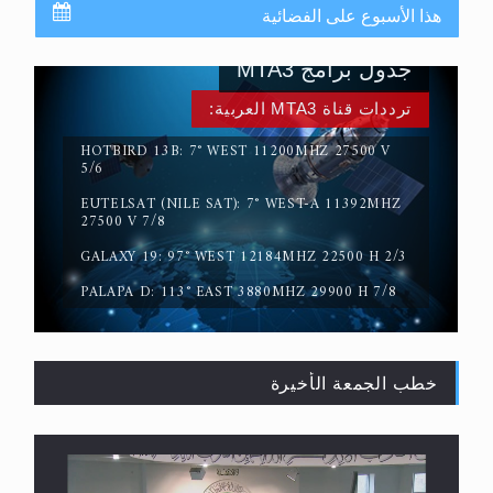
هذا الأسبوع على الفضائية
جدول برامج MTA3
ترددات قناة MTA3 العربية:
HOTBIRD 13B: 7° WEST 11200MHZ 27500 V
5/6
EUTELSAT (NILE SAT): 7° WEST-A 11392MHZ
حقيقة المسيح الدجال
27500 V 7/8
GALAXY 19: 97° WEST 12184MHZ 22500 H 2/3
PALAPA D: 113° EAST 3880MHZ 29900 H 7/8
خطب الجمعة الأخيرة
القرآن قاضٍ وحكمٌ على السنة ومهيمنٌ عليها.. ليس