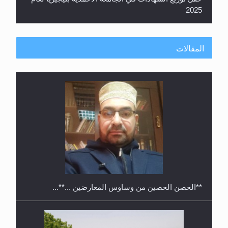
معرض القرآن الكريم لمدة ثلاثين يوما في مكتبة مدينة
ريهيماكي في فنلند
المقالات
ندوة حول نظام الوصية في الجماعة الأحمدية في
شيتاغونغ – بنغلاديش
متطلَّبات التّحريك الجديد...