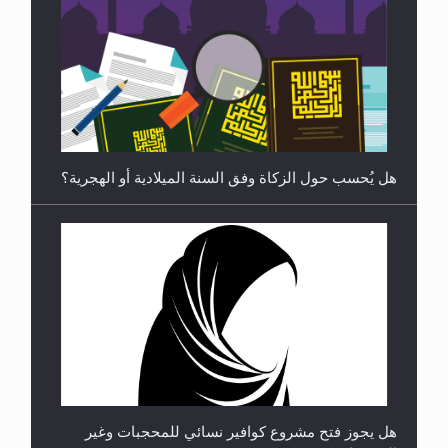
**الحصن الحصين من وساوس المعارضين ...**...
هل يجوز فتح مشروع كوافير نسائي للمحجبات وغير
المحجبات؟