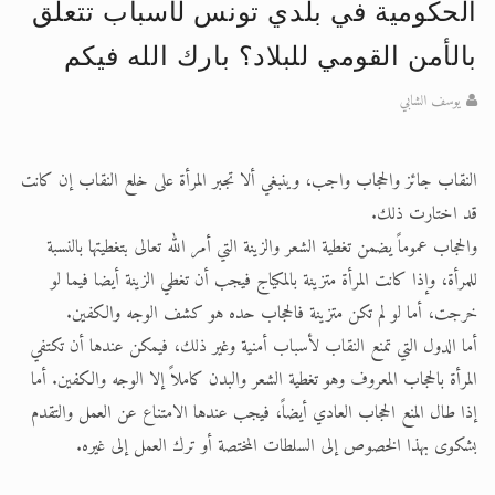
تعميم هامّ لأفراد الجماعة >> المزيد
الحكومية في بلدي تونس لأسباب تتعلق
تعميم هامّ لأفراد الجماعة >> المزيد
بالأمن القومي للبلاد؟ بارك الله فيكم
يوسف الشابي
النقاب جائز والحجاب واجب، وينبغي ألا تجبر المرأة على خلع النقاب إن كانت
قد اختارت ذلك.
والحجاب عموماً يضمن تغطية الشعر والزينة التي أمر الله تعالى بتغطيتها بالنسبة
للمرأة، وإذا كانت المرأة متزينة بالمكياج فيجب أن تغطي الزينة أيضا فيما لو
خرجت، أما لو لم تكن متزينة فالحجاب حده هو كشف الوجه والكفين.
أما الدول التي تمنع النقاب لأسباب أمنية وغير ذلك، فيمكن عندها أن تكتفي
المرأة بالحجاب المعروف وهو تغطية الشعر والبدن كاملاً إلا الوجه والكفين. أما
إذا طال المنع الحجاب العادي أيضاً، فيجب عندها الامتناع عن العمل والتقدم
بشكوى بهذا الخصوص إلى السلطات المختصة أو ترك العمل إلى غيره.