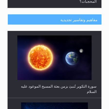
فتوى أمير المؤمنين الميرزا مسرور أحمد أيده الله في
أطفال الأنابيب وتحديد جنس المولود..
مفاهيم وتفاسير تجديدية
هل من الصحيح أن ديّة المرأة المقتولة تساوي نصف ديّة
الرجل المقتول؟
حقيقة المسيح الدجال