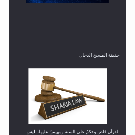
هل تعتبر الأشفار الاصطناعية (الرموش الاصطناعية)
والأظافر البلاستيكية وطلاء الأظافر حاجبا للوضوء وهل
يُسمح الصلاة بها؟
القرآن قاضٍ وحكمٌ على السنة ومهيمنٌ عليها.. ليس
العكس