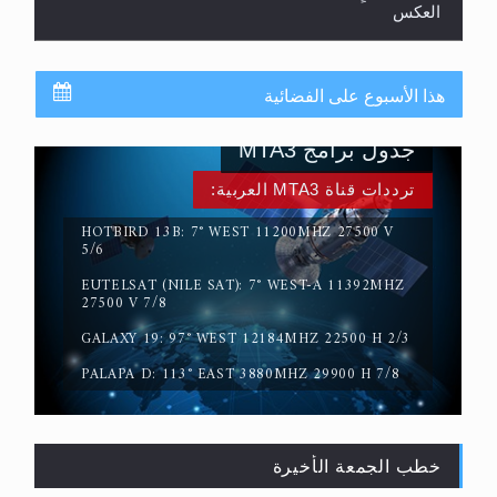
لا ناسخ ولا منسوخ في القرآن الكريم
هذا الأسبوع على الفضائية
جدول برامج MTA3
ترددات قناة MTA3 العربية:
HOTBIRD 13B: 7° WEST 11200MHZ 27500 V
5/6
EUTELSAT (NILE SAT): 7° WEST-A 11392MHZ
المفهوم الحقيقي للجهاد الإسلامي..
27500 V 7/8
GALAXY 19: 97° WEST 12184MHZ 22500 H 2/3
PALAPA D: 113° EAST 3880MHZ 29900 H 7/8
خطب الجمعة الأخيرة