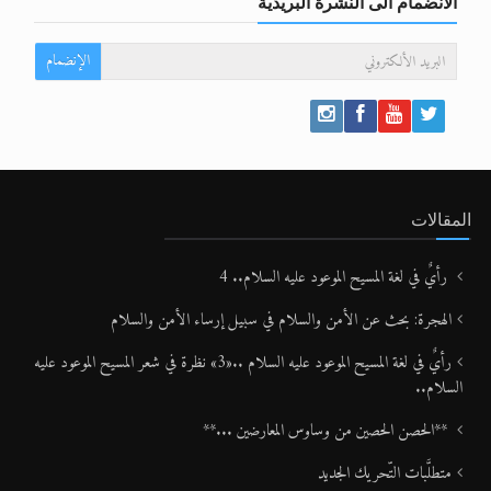
الانضمام الى النشرة البريدية
الإنضمام
المقالات
رأيٌ في لغة المسيح الموعود عليه السلام.. 4
الهجرة: بحث عن الأمن والسلام في سبيل إرساء الأمن والسلام
رأيٌ في لغة المسيح الموعود عليه السلام ..«3» نظرة في شعر المسيح الموعود عليه
السلام..
**الحصن الحصين من وساوس المعارضين ...**
متطلَّبات التّحريك الجديد