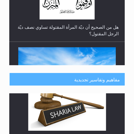
هل تعتبر الأشفار الاصطناعية (الرموش الاصطناعية)
والأظافر البلاستيكية وطلاء الأظافر حاجبا للوضوء وهل
يُسمح الصلاة بها؟
مفاهيم وتفاسير تجديدية
هل يُحسب حول الزكاة وفق السنة الميلادية أو الهجرية؟