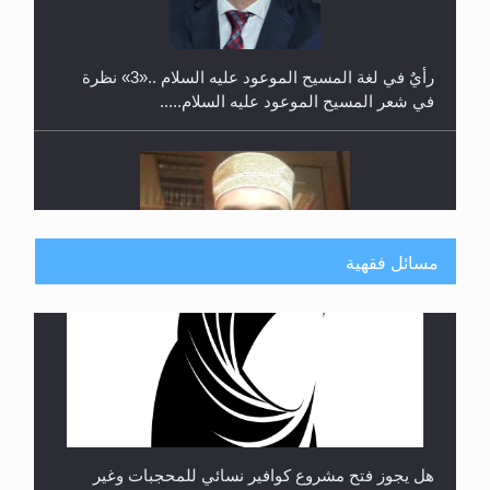
**الحصن الحصين من وساوس المعارضين ...**...
مسائل فقهية
متطلَّبات التّحريك الجديد...