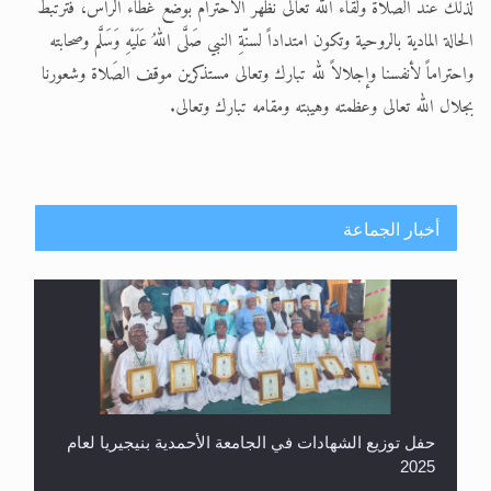
لذلك عند الصَلاة ولقاء الله تعالى نظهرُ الاحترامَ بوضع غطاء الرأس، فترتبط
الحالة المادية بالروحية وتكون امتداداً لسنّةِ النبي صَلَّى اللهُ عَلَيْهِ وَسَلَّم وصحابته
واحتراماً لأنفسنا وإجلالاً لله تبارك وتعالى مستذكرين موقف الصَلاة وشعورنا
بجلال الله تعالى وعظمته وهيبته ومقامه تبارك وتعالى.
أخبار الجماعة