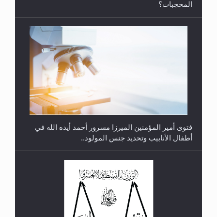
فتوى أمير المؤمنين الميرزا مسرور أحمد أيده الله في
أطفال الأنابيب وتحديد جنس المولود..
رأيٌ في لغة المسيح الموعود عليه السلام.. 4...
هل من الصحيح أن ديّة المرأة المقتولة تساوي نصف ديّة
الرجل المقتول؟