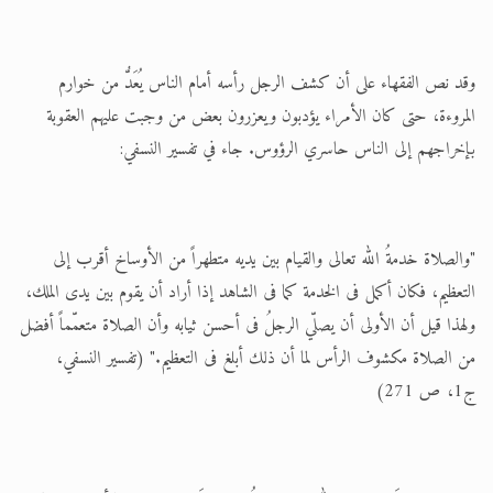
وقد نص الفقهاء على أن كشف الرجل رأسه أمام الناس يُعَدُّ من خوارم
المروءة، حتى كان الأمراء يؤدبون ويعزرون بعض من وجبت عليهم العقوبة
بإخراجهم إلى الناس حاسري الرؤوس. جاء في تفسير النسفي:
"والصلاة خدمةُ الله تعالى والقيام بين يديه متطهراً من الأوساخ أقرب إلى
التعظيم، فكان أكمل فى الخدمة كما فى الشاهد إذا أراد أن يقوم بين يدى الملك،
ولهذا قيل أن الأولى أن يصلّي الرجلُ فى أحسن ثيابه وأن الصلاة متعمّماً أفضل
من الصلاة مكشوف الرأس لما أن ذلك أبلغ فى التعظيم." (تفسير النسفي،
ج1، ص 271)