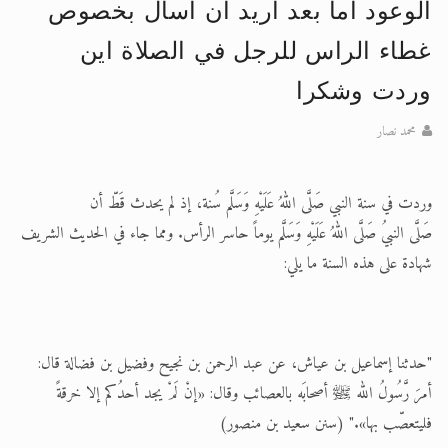
الوعود اما بعد اريد ان اسال بخصوص
اقرأ هذا الكتاب وتعرّف على حقيقة الإسرا
غطاء الراس للرجل في الصلاة اين
وردت وشكرا
محمد نصار
وردت في سنة النبي صَلَّى اللهُ عَلَيْهِ وَسَلَّم سُنة، إذ لم يحدث قَطّ أن
صَلَّى النبيُ صَلَّى اللهُ عَلَيْهِ وَسَلَّم يوماً حاسر الرأس. ومما جاء في الحديث الشريف
شهادة على هذه السنة ما يلي:
"حدثنا إسماعيل بن عياش، عن عبد الرحمن بن نجيح وفضيل بن فضالة قال:
أمرَ رَّسُولُ الله ﷺ أصحابَه بالعصائب وقال: «إنْ لَمْ يجد أحدُكم إلا خرقةً
فليتعصّب بها»." (سنن سعيد بن منصور)