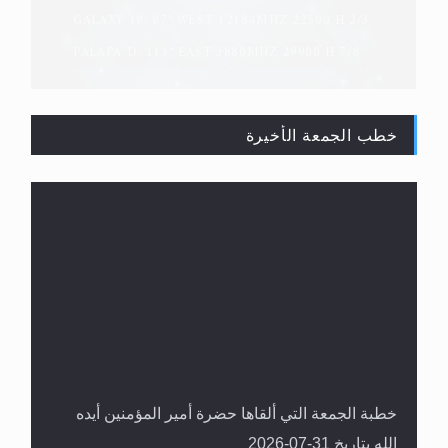
GALAXY 19: 97° WEST 12184MHZ 22500 H 2/3
PALAPA D: 113° EAST 3880MHZ 29900 H 7/8
خطب الجمعة الأخيرة
القرآن قاضٍ وحكمٌ على السنة ومهيمنٌ عليها.. ليس
العكس
خطبة الجمعة التي ألقاها حضرة أمير المؤمنين أيده
الله بتاريخ 31-07-2026