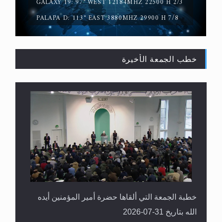
GALAXY 19: 97° WEST 12184MHZ 22500 H 2/3
PALAPA D: 113° EAST 3880MHZ 29900 H 7/8
خطب الجمعة الأخيرة
سورة التكوير تُنبئ بزمن بعثة المسيح الموعود عليه
السلام
خطبة الجمعة التي ألقاها حضرة أمير المؤمنين أيده
الله بتاريخ 31-07-2026