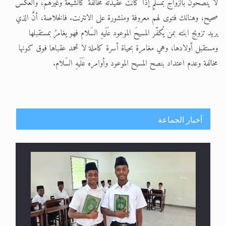
لا ينصحون بالزواج بمسلمٍ إذا كانت عقيدته مخالفة كالشيعة وغيرهم، والعكس
صحيح، وهنالك فتوى لهم معروفة ومنشورة على الانترنت. فالخلاصة، أنَّ الذي
يريد تزويج ابنته بمن يُكفّر المسيحَ الموعود عَلَيهِ السَلام فهو يغامرُ بمستقبلها
ومستقبل أولادها، وهي مغامرة بحياة أسرة كاملة لا تحمد عقباها فوق كونها
مخالفة وعدم اعتداد بنصح المسيح الموعود وأوامره عَلَيهِ السَلام.
أخبار الجماعة