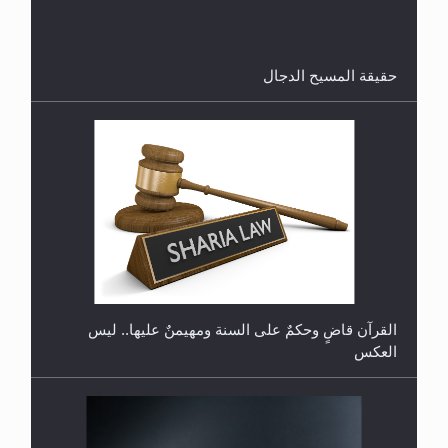
الرجل المقتول؟
حقيقة المسيح الدجال
هل تعتبر الأشفار الاصطناعية (الرموش الاصطناعية)
والأظافر البلاستيكية وطلاء الأظافر حاجبا للوضوء وهل
يُسمح الصلاة بها؟
القرآن قاضٍ وحكمٌ على السنة ومهيمنٌ عليها.. ليس
العكس