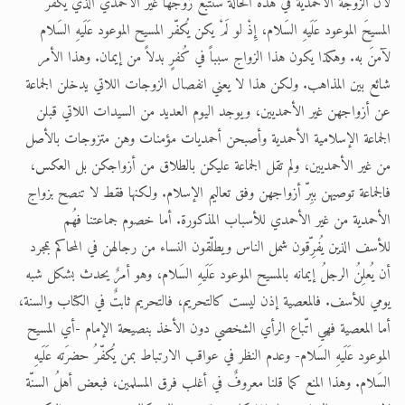
لأن الزوجةُ الأحمدية في هذه الحالة ستتبع زوجَها غير الأحمدي الذي يُكفّر
المسيحَ الموعود عَلَيهِ السَلام، إِذْ لو لَمْ يكن يُكفّر المسيح الموعود عَلَيهِ السَلام
الحجّ.. دلالات، حِكم، وأهداف >> المزيد
لآمنَ به. وهكذا يكون هذا الزواج سبباً في كُفرٍ بدلاً من إيمان. وهذا الأمر
اقرأ هذا المقال في أهمية عيد الأضحى و
شائع بين المذاهب. ولكن هذا لا يعني انفصال الزوجات اللاتي يدخلن الجماعة
عن أزواجهن غير الأحمديين، ويوجد اليوم العديد من السيدات اللاتي قبلن
الجماعة الإسلامية الأحمدية وأصبحن أحمديات مؤمنات وهن متزوجات بالأصل
من غير الأحمديين، ولم تقل الجماعة عليكن بالطلاق من أزواجكن بل العكس،
فالجماعة توصيهن ببِرّ أزواجهن وفق تعاليم الإسلام. ولكنها فقط لا تنصح بزواج
الأحمدية من غير الأحمدي للأسباب المذكورة. أما خصوم جماعتنا فهُم
للأسف الذين يُفرِّقون شمل الناس ويطلّقون النساء من رجالهن في المحاكم بمجرد
أن يُعلِنُ الرجلُ إيمانه بالمسيح الموعود عَلَيهِ السَلام، وهو أمرٌ يحدث بشكل شبه
يومي للأسف. فالمعصية إذن ليست كالتحريم، فالتحريم ثابتٌ في الكتاب والسنة،
أما المعصية فهي اتّباع الرأي الشخصي دون الأخذ بنصيحة الإمام -أي المسيح
الموعود عَلَيهِ السَلام- وعدم النظر في عواقب الارتباط بمن يُكفّرُ حضرَته عَلَيهِ
السَلام. وهذا المنع كما قلنا معروفٌ في أغلب فرق المسلمين، فبعض أهلُ السنّة