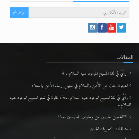
الإنضمام
المقالات
رأيٌ في لغة المسيح الموعود عليه السلام.. 4
الهجرة: بحث عن الأمن والسلام في سبيل إرساء الأمن والسلام
رأيٌ في لغة المسيح الموعود عليه السلام ..«3» نظرة في شعر المسيح الموعود عليه
السلام..
**الحصن الحصين من وساوس المعارضين ...**
متطلَّبات التّحريك الجديد