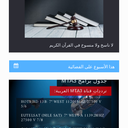
لا ناسخ ولا منسوخ في القرآن الكريم
هذا الأسبوع على الفضائية
جدول برامج MTA3
ترددات قناة MTA3 العربية:
HOTBIRD 13B: 7° WEST 11200MHZ 27500 V
5/6
EUTELSAT (NILE SAT): 7° WEST-A 11392MHZ
المفهوم الحقيقي للجهاد الإسلامي..
27500 V 7/8