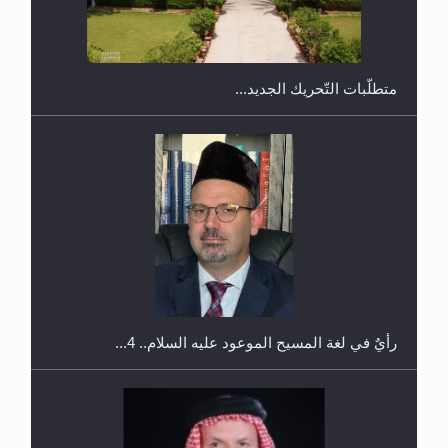
شيتاغونغ – بنغلاديش
متطلَّبات التّحريك الجديد...
اليوم الوطني الرياضي لمجلس أنصار الله في هولندا
رأيٌ في لغة المسيح الموعود عليه السلام.. 4...