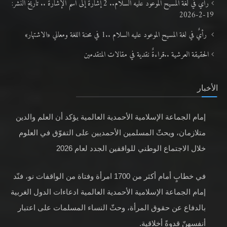
رأي في لغة المسيح الموعود عليه السلام.. 2 إشارةٌ إلى اسم الإشارة .. تاريخ النشر:
19-2-2026
رأيٌ في لغة المسيح الموعود عليه السلام ..1 في محنة اللغة ومعاني «الاشتهار»
الحقيقة العرشية ..قراءةٌ نقدية في مقالات المتقدمين
الأخبار
إمام الجماعة الإسلامية الأحمدية العالمية يؤكد أن العلم والدين
متلازمان، ويحثّ المسلمين الأحمديين على التفوّق في العلوم
خلال الاجتماع الوطني للواقفين الجدد لعام 2026
في خطابٍ أمام أكثر من 1700 امرأة وفتاة من الواقفات نو، فنّد
إمام الجماعة الإسلامية الأحمدية العالمية ادعاءات الدول الغربية
بالدفاع عن حقوق المرأة، وحثّ النساء المسلمات على اعتبار
أنفسهنّ قدوةً أخلاقية.