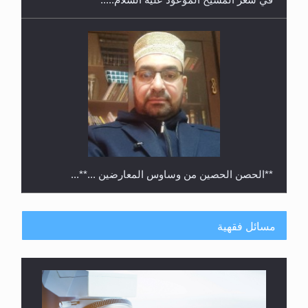
**الحصن الحصين من وساوس المعارضين ...**...
مسائل فقهية