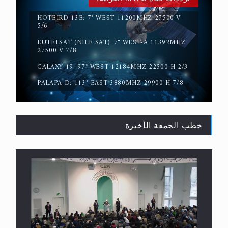
HOTBIRD 13B: 7° WEST 11200MHZ 27500 V
5/6
EUTELSAT (NILE SAT): 7° WEST-A 11392MHZ
حقيقة المسيح الدجال
27500 V 7/8
GALAXY 19: 97° WEST 12184MHZ 22500 H 2/3
PALAPA D: 113° EAST 3880MHZ 29900 H 7/8
خطب الجمعة الأخيرة
القرآن قاضٍ وحكمٌ على السنة ومهيمنٌ عليها.. ليس
العكس