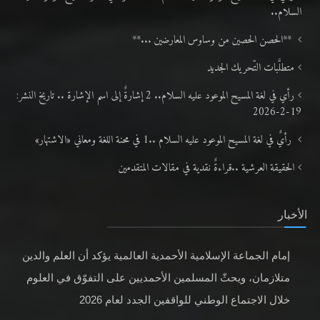
السلام..
**الحصن الحصين من وساوس المعارضين ...**
متطلَّبات التّحريك الجديد
رأي في لغة المسيح الموعود عليه السلام.. 2 إشارةٌ إلى اسم الإشارة .. تاريخ النشر:
19-2-2026
رأيٌ في لغة المسيح الموعود عليه السلام ..1 في محنة اللغة ومعاني «الاشتهار»
الحقيقة العرشية ..قراءةٌ نقدية في مقالات المتقدمين
الأخبار
إمام الجماعة الإسلامية الأحمدية العالمية يؤكد أن العلم والدين
متلازمان، ويحثّ المسلمين الأحمديين على التفوّق في العلوم
خلال الاجتماع الوطني للواقفين الجدد لعام 2026