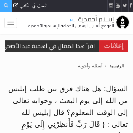
البحث في الكتب
إسلام أحمدية
.NET
الموقع العربي الرسمي للجماعة الإسلامية الأحمدية
اقرأ هذا المقال في أهمية عيد الأضحى و
إعلانات
الحجّ.. دلالات، حِكم، وأهداف >> المزيد
أسئلة وأجوبة
الرئيسية
تعميم هامّ لأفراد الجماعة >> المزيد
تعميم هامّ لأفراد الجماعة >> المزيد
السؤال: هل هناك فرق بين طلب إبليس
من الله إلى يوم البعث ، وجوابه تعالى
إلى الوقت المعلوم؟ قال إبليس لله
اقرأ هذا الكتاب وتعرّف على حقيقة الإسرا
تعالى : { قَالَ رَبِّ فَأَنظِرْنِي إِلَى يَوْمِ