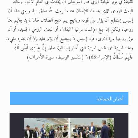
للخليقة في يوم القيامة الذي قدّر الله تعالى أن يحدث في العالم الآخر، ولكنه
البعث الروحي الذي يحدث للإنسان عندما يبعث الله تعالى نبيا. ويعني هذا أن
إبليس يستطيع أن يؤثر على قومه وينتهج بهم منهج الضلال طالما لم يتم بعثهم بعثا
روحيا، ولكن إذا بلغ الإنسان مرتبة "البقاء"، أو البعث الروحي الجديد، أو أن
يولد روحيا مرة أخرى، فإن إبليس لا يستطيع أن يؤثر عليه ولا أن يضره بشيء.
وهذه المرتبة هي نفس المرتبة التي أشار إليها قوله تعالى إِنَّ عِبَادِي لَيْسَ لَكَ
عَلَيْهِمْ سُلْطَانٌ (الإسراء:66)." (التفسير الوسيط، سورة الأعراف)
أخبار الجماعة