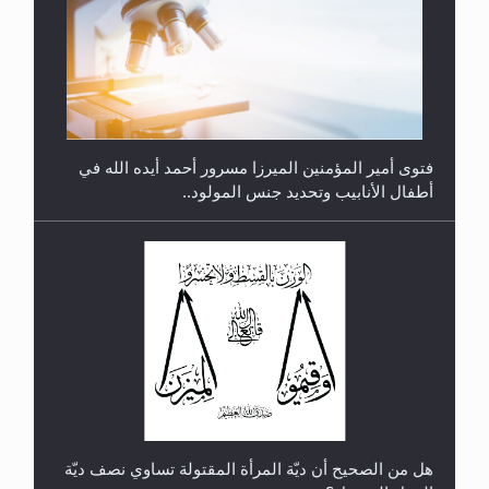
متطلَّبات التّحريك الجديد...
فتوى أمير المؤمنين الميرزا مسرور أحمد أيده الله في
أطفال الأنابيب وتحديد جنس المولود..
رأيٌ في لغة المسيح الموعود عليه السلام.. 4...
هل من الصحيح أن ديّة المرأة المقتولة تساوي نصف ديّة