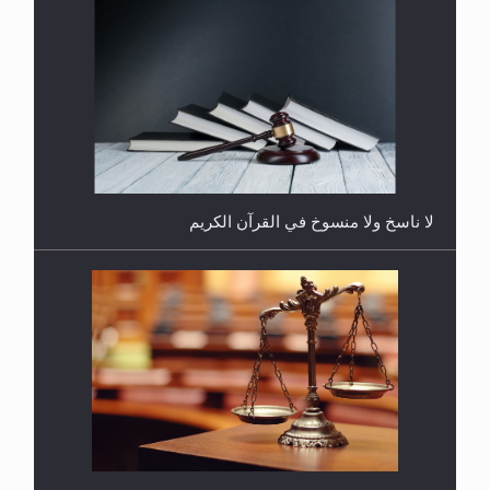
هل يُحسب حول الزكاة وفق السنة الميلادية أو الهجرية؟
لا ناسخ ولا منسوخ في القرآن الكريم
هل يجوز فتح مشروع كوافير نسائي للمحجبات وغير
المحجبات؟