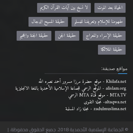
الحياة بعد الموت
لا نسخ بين آيات القرآن الكريم
مفهومنا للإسلام وتعريفنا للمسلم
حقيقة المسيح الدجال
حقيقة الإسراء والمعراج
حقيقة الجن
حقيقة الجنة والجحيم
حقيقة الملائكة
مواقع صديقة:
Khilafa.net - موقع حضرة مرزا مسرور أحمد نصره الله
alislam.org - الموقع الرسمي للجماعة الإسلامية الأحمدية باللغة الانجليزية
MTA.TV - موقع قناة MTA الرسمي
altaqwa.net- مجلة التقوى
zadulmuslima.net - مجلة زاد المسلمة
© الجماعة الإسلامية الأحمدية 2018. جميع الحقوق محفوظة. |