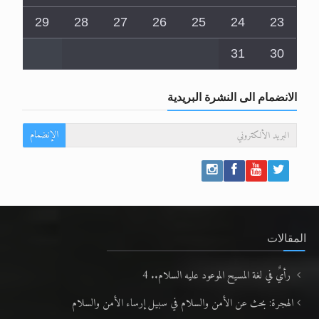
29
28
27
26
25
24
23
31
30
الانضمام الى النشرة البريدية
الإنضمام
المقالات
رأيٌ في لغة المسيح الموعود عليه السلام.. 4
الهجرة: بحث عن الأمن والسلام في سبيل إرساء الأمن والسلام