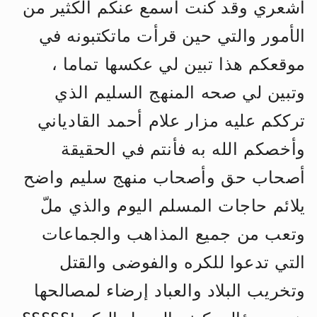
أشعري وقد كنت أسمع عنكم الكثير من
الحجّ.. دلالات، حِكم، وأهداف >> المزيد
الأمور والتي حين قرأت ماتكتبونه في
موقعكم هذا تبين لي عكسها تماما ،
وتبين لي صحه المنهج السليم الذي
ترككم عليه مزار علام أحمد القادياني
وأخصكم الله به فأنتم في الحقيقة
أصحاب حق وأصحاب منهج سليم واضح
يلائم حاجات المسلم اليوم والذي ملّ
وتعب من جميع المذاهب والجماعات
التي تدعوا للكره والفوضى والقتل
وتخريب البلاد والعباد إرضاء لمصالحها