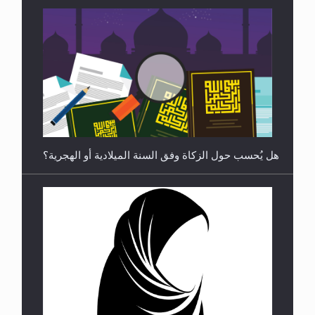
رأيٌ في لغة المسيح الموعود عليه السلام ..«3» نظرة
في شعر المسيح الموعود عليه السلام.....
هل يُحسب حول الزكاة وفق السنة الميلادية أو الهجرية؟
**الحصن الحصين من وساوس المعارضين ...**...