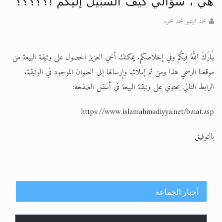
هي ، سؤالي كيف السبيل إليكم !؟؟؟؟؟
محمد البشير محمد محمود
بٰارَكَ اللهُ فِيكُم وفي إخلاصكم. يمكنك أخي العزيز الحصول على وثيقة البيعة من
موقعنا الرسمي هذا ومن ثم إملائها وإرسالها إلى العنوان الموجود في الوثيقة.
الرابط التالي يحتوي على وثيقة البيعة في أسفل الصفحة:
https://www.islamahmadiyya.net/baiat.asp
بالتوفيق
أخبار الجماعة