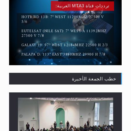
ترددات قناة MTA3 العربية:
HOTBIRD 13B: 7° WEST 11200MHZ 27500 V
5/6
EUTELSAT (NILE SAT): 7° WEST-A 11392MHZ
المفهوم الحقيقي للجهاد الإسلامي..
27500 V 7/8
GALAXY 19: 97° WEST 12184MHZ 22500 H 2/3
PALAPA D: 113° EAST 3880MHZ 29900 H 7/8
خطب الجمعة الأخيرة
سورة التكوير تُنبئ بزمن بعثة المسيح الموعود عليه
السلام