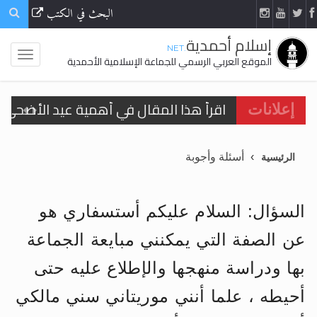
البحث في الكتب
إسلام أحمدية
.NET
الموقع العربي الرسمي للجماعة الإسلامية الأحمدية
اقرأ هذا المقال في أهمية عيد الأضحى و
اقرأ هذا المقال في أهمية عيد الأضحى و
إعلانات
الحجّ.. دلالات، حِكم، وأهداف >> المزيد
أسئلة وأجوبة
الرئيسية
تعميم هامّ لأفراد الجماعة >> المزيد
تعميم هامّ لأفراد الجماعة >> المزيد
السؤال: السلام عليكم أستسفاري هو
عن الصفة التي يمكنني مبايعة الجماعة
بها ودراسة منهجها والإطلاع عليه حتى
اقرأ هذا الكتاب وتعرّف على حقيقة الإسرا
أحيطه ، علما أنني موريتاني سني مالكي