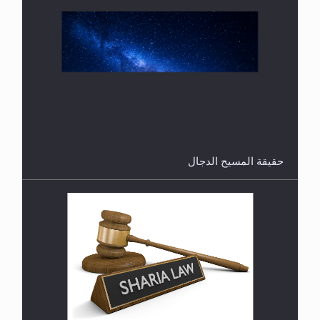
هل من الصحيح أن ديّة المرأة المقتولة تساوي نصف ديّة
الرجل المقتول؟
حقيقة المسيح الدجال
هل تعتبر الأشفار الاصطناعية (الرموش الاصطناعية)
والأظافر البلاستيكية وطلاء الأظافر حاجبا للوضوء وهل