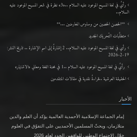
رأيٌ في لغة المسيح الموعود عليه السلام ..«3» نظرة في شعر المسيح الموعود عليه
السلام..
**الحصن الحصين من وساوس المعارضين ...**
متطلَّبات التّحريك الجديد
رأي في لغة المسيح الموعود عليه السلام.. 2 إشارةٌ إلى اسم الإشارة .. تاريخ النشر:
19-2-2026
رأيٌ في لغة المسيح الموعود عليه السلام ..1 في محنة اللغة ومعاني «الاشتهار»
الحقيقة العرشية ..قراءةٌ نقدية في مقالات المتقدمين
الأخبار
إمام الجماعة الإسلامية الأحمدية العالمية يؤكد أن العلم والدين
متلازمان، ويحثّ المسلمين الأحمديين على التفوّق في العلوم
خلال الاجتماع الوطني للواقفين الجدد لعام 2026