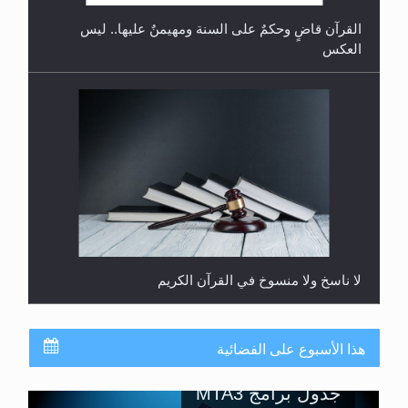
يُسمح الصلاة بها؟
القرآن قاضٍ وحكمٌ على السنة ومهيمنٌ عليها.. ليس
العكس
لا ناسخ ولا منسوخ في القرآن الكريم
هذا الأسبوع على الفضائية
جدول برامج MTA3