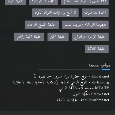
وفاة عيسى بن مريم عليه السلام
الجهاد في الإسلام
عقوبة المرتد
الحياة بعد الموت
لا نسخ بين آيات القرآن الكريم
مفهومنا للإسلام وتعريفنا للمسلم
حقيقة المسيح الدجال
حقيقة الإسراء والمعراج
حقيقة الجن
حقيقة الجنة والجحيم
حقيقة الملائكة
مواقع صديقة:
Khilafa.net - موقع حضرة مرزا مسرور أحمد نصره الله
alislam.org - الموقع الرسمي للجماعة الإسلامية الأحمدية باللغة الانجليزية
MTA.TV - موقع قناة MTA الرسمي
altaqwa.net- مجلة التقوى
zadulmuslima.net - مجلة زاد المسلمة