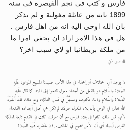
فارس و كتب في نجم القيصرة في سنة
1899 بانه من عائلة مغولية و لم يذكر
اقرأ هذا الكتاب وتعرّف على حقيقة الإسرا
بان الله اوحى اليه انه من اهل فارس .
هل في هذا الامر اراد ان يخفي امرا ما
من ملكة بريطانيا او لاي سبب اخر؟
عيسى مكي
لا يوجد أي اختلاف أو إخفاء في هذا الأمر، فسيدنا المسيح الموعود عَلَيهِ
الصَلاة وَالسَلام هو بالفعل من أجداد مغول قدموا إلى الهند كما قال عَلَيهِ
الصَلاة وَالسَلام وذلك مكتوب ومسجَّلٌ في نسب العائلة، ومع ذلك فقََدْ أَخْبَرَهُ
الله تعالى في الوحي بأن بلاد المغول سمرقند لم تكن هي أصل أجداده القدماء
لأنهم قبل ذلك كانوا في بلاد فارس مع أن سمرقند كانت في القدم تابعة لمملكة
الفرس أيضا، أي أن الأمر صحيح في الحالتين. إذن فحضرته عَلَيهِ الصَلاة