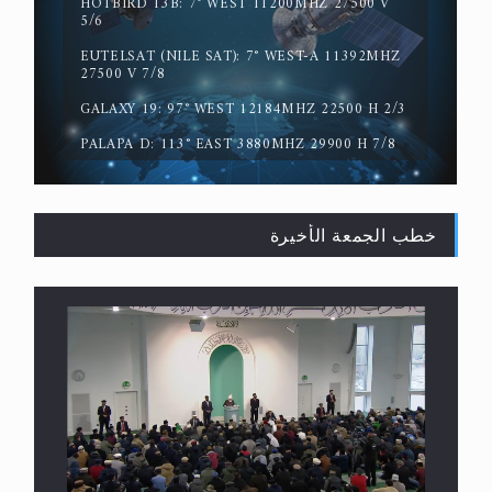
ترددات قناة MTA3 العربية:
HOTBIRD 13B: 7° WEST 11200MHZ 27500 V
5/6
EUTELSAT (NILE SAT): 7° WEST-A 11392MHZ
سورة التكوير تُنبئ بزمن بعثة المسيح الموعود عليه
27500 V 7/8
السلام
GALAXY 19: 97° WEST 12184MHZ 22500 H 2/3
PALAPA D: 113° EAST 3880MHZ 29900 H 7/8
خطب الجمعة الأخيرة
حقيقة المسيح الدجال