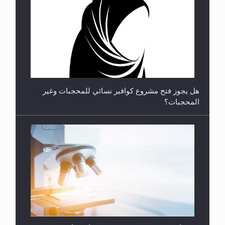
**الحصن الحصين من وساوس المعارضين ...**...
هل يجوز فتح مشروع كوافير نسائي للمحجبات وغير
المحجبات؟
متطلَّبات التّحريك الجديد...