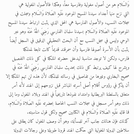
وَالسَلام هو من أصول مغولية وفارسية معاً، وهكذا فالأصول المغولية هي
التي نزح منها أجداد سيدنا المسيح الموعود عَلَيهِ الصَلاة وَالسَلام وسجلت في
سجلات النسب، والأصول الفارسية هي المحل الذي يثبت ارتباط سيدنا المسيح
الموعود عَلَيهِ الصَلاة وَالسَلام بسيدنا سلمان الفارسي رَضِيَ اللهُ عَنْهُ وهو عبر
الوحي وليس في سجل النسب مع أن البحث التحقيقي الدقيق في السجل أيضاً
يثبت بأن الأسرة أصولها فارسية وأن سمرقند قديماً كانت تابعة لمملكة
فارس، ولكن لا توجد مناسبة ليدخل حضرته الملكة في كل ذلك التفصيل
ويشرح لها كيف يرتبط كل ذلك بحديث سلمان الفارسي رَضِيَ اللهُ عَنْهُ في
صحيح البخاري وغيرها من تفاصيل في رسالته للملكة، لأن هذه لن تهم الملكة إلا
أن يذكر في رؤوس أقلام أصل أسرته المباشر قبل نزوحهم إلى الهند لأنه أمر
متعلق بالسلطنة البريطانية وامتداد نفوذها تاريخياً في الهند وبلاد المغول وما إلى
ذلك وهو أمر مسجل في سجلات النسب الخاصة بحضرته عَلَيهِ الصَلاة وَالسَلام.
فما قاله عَلَيهِ الصَلاة وَالسَلام في الكتابين صحيح ولكل قول مناسبته.
كذلك فإن هنالك جانب آخر للمسألة، وهو أن وصف المغول كان يطلق على
سلاطين الدولة المغولية التي حكمت الهند قرونا طويلة وعلى رجالات الدولة