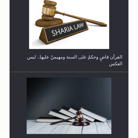
هل تعتبر الأشفار الاصطناعية (الرموش الاصطناعية)
والأظافر البلاستيكية وطلاء الأظافر حاجبا للوضوء وهل
يُسمح الصلاة بها؟
القرآن قاضٍ وحكمٌ على السنة ومهيمنٌ عليها.. ليس
العكس
هل يُحسب حول الزكاة وفق السنة الميلادية أو الهجرية؟