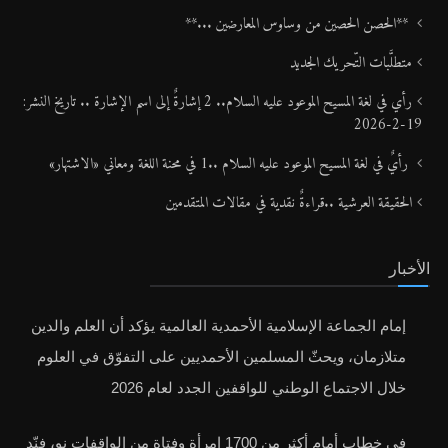
رأيٌ في لغة المسيح الموعود عليه السلام ..«3» نظرة في شعر المسيح الموعود عليه
السلام..
**الحصن الحصين من وساوس المعارضين ...**
متطلَّبات التّحريك الجديد
رأي في لغة المسيح الموعود عليه السلام.. 2 إشارةٌ إلى اسم الإشارة .. تاريخ النشر:
19-2-2026
رأيٌ في لغة المسيح الموعود عليه السلام ..1 في محنة اللغة ومعاني «الاشتهار»
الحقيقة العرشية ..قراءةٌ نقدية في مقالات المتقدمين
الأخبار
إمام الجماعة الإسلامية الأحمدية العالمية يؤكد أن العلم والدين
متلازمان، ويحثّ المسلمين الأحمديين على التفوّق في العلوم
خلال الاجتماع الوطني للواقفين الجدد لعام 2026