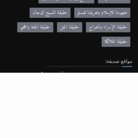
الحياة بعد الموت
لا نسخ بين آيات القرآن الكريم
مفهومنا للإسلام وتعريفنا للمسلم
حقيقة المسيح الدجال
حقيقة الإسراء والمعراج
حقيقة الجن
حقيقة الجنة والجحيم
حقيقة الملائكة
مواقع صديقة:
Khilafa.net - موقع حضرة مرزا مسرور أحمد نصره الله
alislam.org - الموقع الرسمي للجماعة الإسلامية الأحمدية باللغة الانجليزية
MTA.TV - موقع قناة MTA الرسمي
altaqwa.net- مجلة التقوى
zadulmuslima.net - مجلة زاد المسلمة