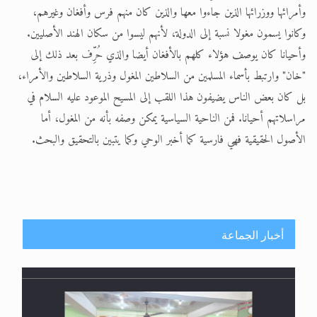
وأمرائها ووزرائها الذين جاءوا معها والذين كان منهم فرس وأفغان وغيرهم،
وكانوا يسمون مغولا نسبة إلى الدولة، لأنهم ليسوا من سكان الهند الأصليين.
وأحيانا كان يوصف هؤلاء كلهم بالأفغان أيضا والذي حُرِّف بعد ذلك إلى
"خان" وارتبط بأسماء المسلمين من السلاطين المغول وذرية السلاطين والأمراء،
بل كان بعض الناس يضيفون هذا اللقب إلى المسيح الموعود عليه السلام في
مراسلاتهم أحيانا. فمن الناحية السياسية يمكن وصفه بأنه من المغول، أما
الأصول الحقيقية فهي فارسية كما أخبر الوحي وكما يتبين بالتحقيق والبحث.
أخبار الجماعة