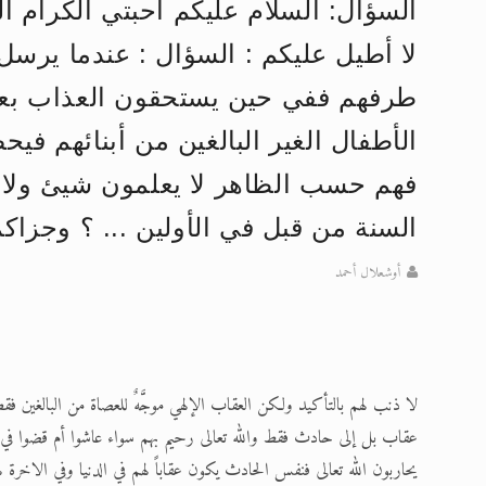
السؤال: السلام عليكم أحبتي الكرام ال
تعميم هامّ لأفراد الجماعة >> المزيد
لا أطيل عليكم : السؤال : عندما يرسل ا
إعلان هامّ بخصوص الرسائل المرسلة إ
طرفهم ففي حين يستحقون العذاب بعد
للانتقال إلى كافة الردود على القمص
الأطفال الغير البالغين من أبنائهم فيح
اقرأ هذا الكتاب وتعرّف على حقيقة ال
فهم حسب الظاهر لا يعلمون شيئ ولا ب
عرض مصوَّر لأقوال المستشرقين في خا
السنة من قبل في الأولين ... ؟ وجزاك
الحجّ.. دلالات، حِكم، وأهداف >> المزي
أوشعلال أحمد
لا ذنب لهم بالتأكيد ولكن العقاب الإلهي موجَّهٌ للعصاة من البالغين ف
عقاب بل إلى حادث فقط والله تعالى رحيم بهم سواء عاشوا أم قضوا في تلك 
يحاربون الله تعالى فنفس الحادث يكون عقاباً لهم في الدنيا وفي الاخر