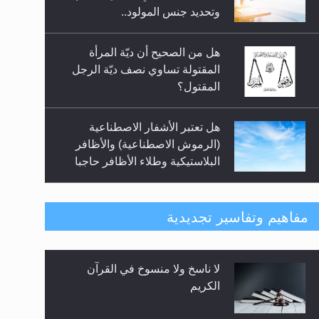
السلام.. 4...
وتحديد جنس المولود..
هل من الصحيح أن ديّة المرأة
المقتولة تساوي نصف ديّة الرجل
المقتول؟
هل تعتبر الأشفار الاصطناعية
(الرموش الاصطناعية) والأظافر
البلاستيكية وطلاء الأظافر حاجبا
للوضوء وهل يُسمح الصلاة بها؟
هل يُحسب حول الزكاة وفق السنة
مفاهيم وتفاسير تجديدية
الميلادية أو الهجرية؟
لا ناسخ ولا منسوخ في القرآن
هل يجوز فتح مشروع كوافير نسائي
الكريم
للمحجبات وغير المحجبات؟