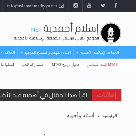
info@islamahmadiyya.net
إسلام أحمدية
.NET
الموقع العربي الرسمي للجماعة الإسلامية الأحمدية
الجماعة الإسلامية الأحمدية
الإمام المهدي والمسيح الموعود
الخلافة
MTA3 البث المباشر
جدول برامج MTA3
المشاركة الحية
اتصلوا بنا
اقرأ هذا المقال في أهمية عيد الأض
إعلانات
اقرأ هذا المقال في أهمية عيد الأض
أسئلة وأجوبة
الرئيسية
الحجّ.. دلالات، حِكم، وأهداف >> المزي
تعميم هامّ لأفراد الجماعة >> المزيد