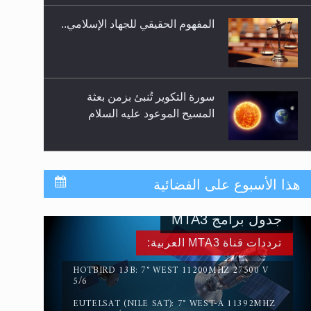
المفهوم الحقيقي للجهاد الإسلامي..
سورة التكوير تُنبئ بزمن بعثة
المسيح الموعود عليه السلام
حقيقة المسيح الدجال
هذا الأسبوع على الفضائية
جدول برامج MTA3
القرآن قاضٍ وحكمٌ على السنة
ترددات قناة MTA3 العربية:
ومهيمنٌ عليها.. ليس العكس
HOTBIRD 13B: 7° WEST 11200MHZ 27500 V
5/6
EUTELSAT (NILE SAT): 7° WEST-A 11392MHZ