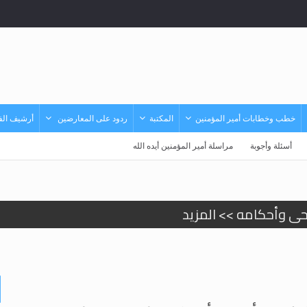
خطب وخطابات أمير المؤمنين
المكتبة
ردود على المعارضين
أرشيف الفي
أسئلة وأجوبة
مراسلة أمير المؤمنين أيده الله
حى وأحكامه >> المزيد
حى وأحكامه >> المزيد
د