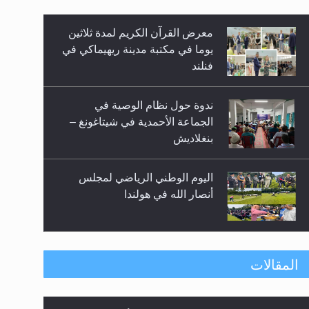
معرض القرآن الكريم لمدة ثلاثين
زيد
يوما في مكتبة مدينة ريهيماكي في
فنلند
ندوة حول نظام الوصية في
الجماعة الأحمدية في شيتاغونغ –
بنغلاديش
اليوم الوطني الرياضي لمجلس
أنصار الله في هولندا
إتمام حفظ القرآن الكريم لثلاثة
المقالات
طلاب من مدرسة الحفظ في غانا