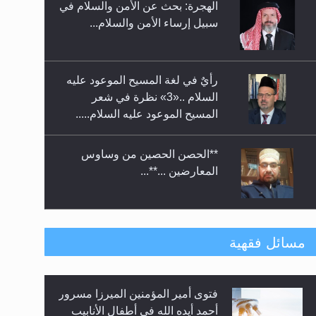
الهجرة: بحث عن الأمن والسلام في
حفل توزيع الشهادات في الجامعة
سبيل إرساء الأمن والسلام...
الأحمدية بنيجيريا لعام 2025
رأيٌ في لغة المسيح الموعود عليه
السلام ..«3» نظرة في شعر
المسيح الموعود عليه السلام.....
**الحصن الحصين من وساوس
المعارضين ...**...
متطلَّبات التّحريك الجديد...
مسائل فقهية
فتوى أمير المؤمنين الميرزا مسرور
رأيٌ في لغة المسيح الموعود عليه
أحمد أيده الله في أطفال الأنابيب