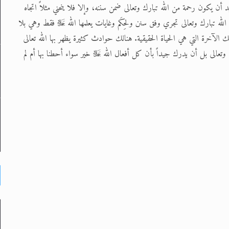
ن يكون رحمة من الله تبارك وتعالى ضمن سننه، وإلا فلا ينحني مثلاً اتجاه
لله تبارك وتعالى تجري وفق سنن ولحِكَم وغايات يعلمها الله ﷻ فقط وهي بلا
ك الآخرة التي هي الحياة الحقيقية. هنالك حوادث كثيرة يظهر بها الله تعالى
ك وتعالى بل أن يدرك جيداً بأن كل أفعال الله ﷻ خير سواء أحطنا بها أم لم