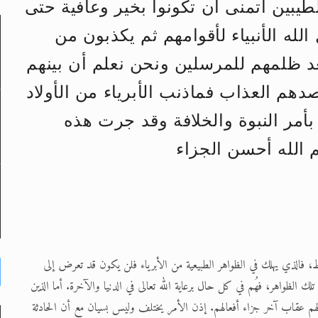
طيبين أتمنى أن تكونوا بخير وعافية حتى
لله الأنبياء لأقوامهم ثم يكذبون من
لى حضرة امير المؤمنين أيده الله والمكتب العربي >> الم
 ظلمهم للمرسلين ونحن نعلم أن بينهم
 زكريا يطرس وأعداء الإسلام اضغط هنا >> المزيد
صدهم العذاب فماذنب الأبرياء من الأولاد
إسراء والمعراج >> المزيد
أمر النبوة والخلافة وقد جرت هذه
تم النبيين صلى الله عليه وسلم >> المزيد
م الله أحسن الجزاء
د
قط، فالذي يهلك في الظواهر الطبيعية من الأبرياء فلن يكون قد تعرض إلى
الظواهر، فهُم في كل حال برعاية الله تعالى في الدنيا والآخرة. أما الذين
ة لهم عقاب آخر جزاء أفعالهم. إذن الأمر يختلف وليس بسيان مع أن الحادثة