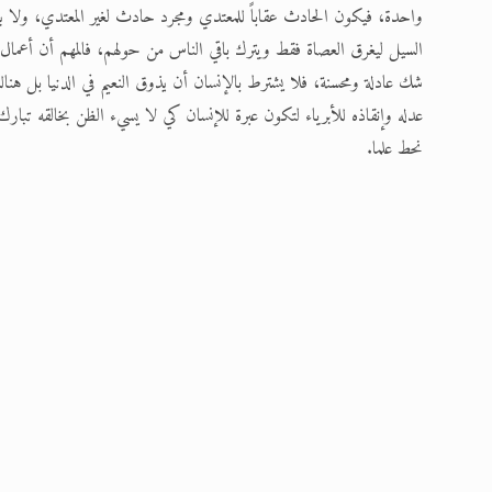
واحدة، فيكون الحادث عقاباً للمعتدي ومجرد حادث لغير المعتدي، ولا بد أ
السيل ليغرق العصاة فقط ويترك باقي الناس من حولهم، فالمهم أن أعمال ا
شك عادلة ومحسنة، فلا يشترط بالإنسان أن يذوق النعيم في الدنيا بل هنال
عدله وإنقاذه للأبرياء لتكون عبرة للإنسان كي لا يسيء الظن بخالقه تبار
نحط علما.