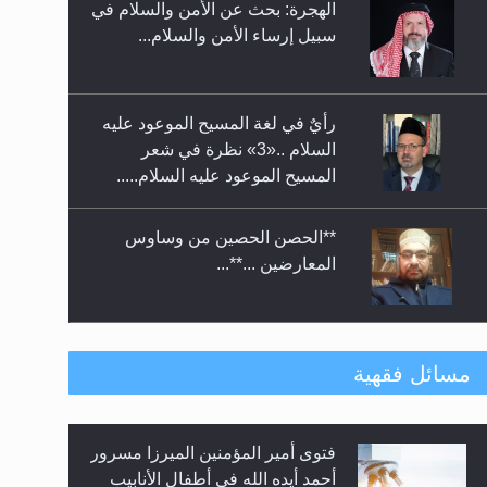
الهجرة: بحث عن الأمن والسلام في
حفل توزيع الشهادات في الجامعة
سبيل إرساء الأمن والسلام...
الأحمدية بنيجيريا لعام 2025
رأيٌ في لغة المسيح الموعود عليه
السلام ..«3» نظرة في شعر
المسيح الموعود عليه السلام.....
**الحصن الحصين من وساوس
المعارضين ...**...
متطلَّبات التّحريك الجديد...
مسائل فقهية
فتوى أمير المؤمنين الميرزا مسرور
رأيٌ في لغة المسيح الموعود عليه
أحمد أيده الله في أطفال الأنابيب