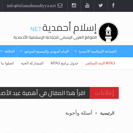
info@islamahmadiyya.net
إسلام أحمدية
.NET
الموقع العربي الرسمي للجماعة الإسلامية الأحمدية
الجماعة الإسلامية الأحمدية
الإمام المهدي والمسيح الموعود
الخلافة
MTA3 البث المباشر
جدول برامج MTA3
المشاركة الحية
اتصلوا بنا
اقرأ هذا المقال في أهمية عيد الأض
إعلانات
اقرأ هذا المقال في أهمية عيد الأض
أسئلة وأجوبة
الرئيسية
الحجّ.. دلالات، حِكم، وأهداف >> المزي
تعميم هامّ لأفراد الجماعة >> المزيد