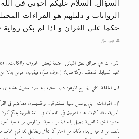
السؤال: السلام عليكم اخوتي في الله. 
تعميم هامّ لأفراد الجماعة >> المزيد
الروايات و دليلهم هو القراءات المخت
إعلان هامّ بخصوص الرسائل المرسلة إ
حكما على القران و اذا لم يكن رواية ف
للانتقال إلى كافة الردود على القمص
عيسى مكي
اقرأ هذا الكتاب وتعرّف على حقيقة ال
القراءات هي طرائق نطق القبائل المختلفة لبعض الحروف والكلمات.. فمثلا
عرض مصوَّر لأقوال المستشرقين في خا
تحبذ تسهيلها، فتنطقها حركة طويلة (حرف مدّ)، فيقولون: مومن بدلا من
الحجّ.. دلالات، حِكم، وأهداف >> المزي
قال الخليفة الثاني للمسيح الموعود عليه السلام بعد سرد حديث هشام بن 
"إن القراءات -التي يؤسس عليها المستشرقون والقسيسون مطاعنهم في القر
العربية. وقد كثرت هذه الفروق في اللهجات في اللغة العربية بحكم كون 
حدود الجزيرة العربية تتصل بالحبشة من ناحية، وبفارس من ناحية أخرى،
بالهند من ناحية رابعة؛ فكان من المحتم أن تتأثر وتتفاعل لغة قوم تحا