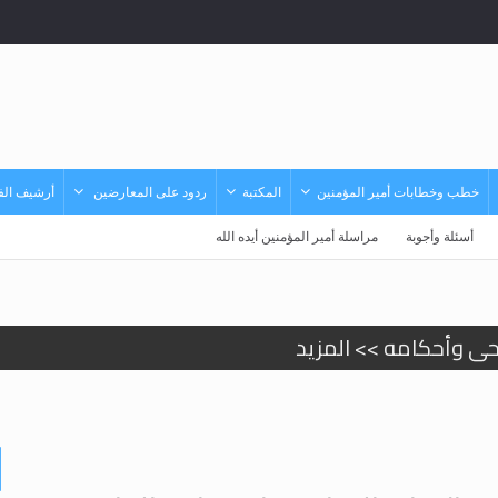
خطب وخطابات أمير المؤمنين
المكتبة
ردود على المعارضين
أرشيف الفي
أسئلة وأجوبة
مراسلة أمير المؤمنين أيده الله
حى وأحكامه >> المزيد
حى وأحكامه >> المزيد
د