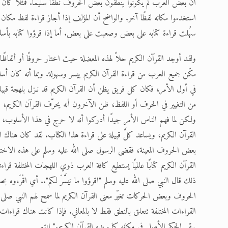
أن بعض العرب لم يكونوا ينطقون بعض الحروف نطقًا سليمًا. فمثلا كان
استخدموا مكانه لفظًا آخر. والواضح أن المؤلف إذا أجاز قراءة لفظ مكان 
سهُلت قراءة كتابه على بعض وصعبت على بعض. أما إذا قرؤوا كتابه بأسل
ولقد أوجد القرآن الكريم حلاً لهذه المعضلة حيث اختار حروفًا أو ألفاظًا ب
مكّن جميع العرب من قراءة القرآن الكريم بيسر وسهولة. وبما أنه كان أسلوب
في أول الأمر، فكان كل فريق يظن أن القرآن الكريم قد نـزل بلهجة قبيلته
من التغيير في الحرف أو اللفظ، ظن الآخرون أنه يحرّف القرآن الكريم،
ولكن لما فهم الناس الأمر جيدًا أدركوا أنه لا حرج في هذا الأسلوب، إ
القرآن الكريم، ويساعد كلَّ قبيلة على قراءة هذا الكتاب. لقد كان هناك 
بعض الحروف المعينة، فقضى الرسول صلى الله عليه وسلم على هذه الاختلا
القرآن الكريم كتابًا عالميًا يستطيع كافة العرب ذوي اللهجات المختلفة قرا
ذلك قال النبي صلى الله عليه وسلم "اقرؤوا ما تيسَّرَ لكم".. أي اقْرَءوه ب
الحروف وبعض الحركات تغيّر معنى القرآن الكريم لما سمح لهم النبي صلى الل
القراءات المختلفة تتعلق بالنطق فقط لا بالمعاني. فإذا كانت هناك قراءات
يبقى الحكم الأصلي في مكانه كما يريده القرآن الكريم." انتهى