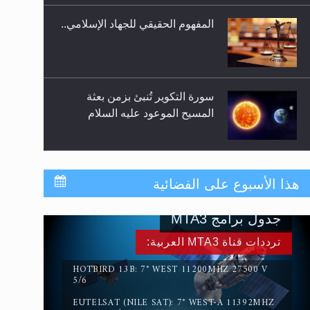
المفهوم الحقيقي للجهاد الإسلامي..
سورة التكوير تُنبئ بزمن بعثة
المسيح الموعود عليه السلام
حقيقة المسيح الدجال
هذا الأسبوع على الفضائية
جدول برامج MTA3
القرآن قاضٍ وحكمٌ على السنة
ترددات قناة MTA3 العربية:
ومهيمنٌ عليها.. ليس العكس
HOTBIRD 13B: 7° WEST 11200MHZ 27500 V
5/6
EUTELSAT (NILE SAT): 7° WEST-A 11392MHZ