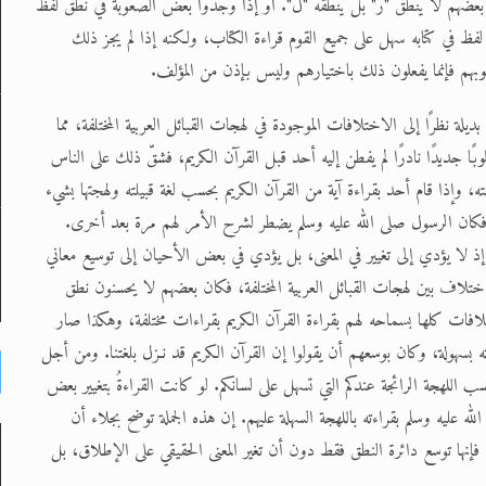
 بعضهم لا ينطق "ر" بل ينطقه "ل". أو إذا وجدوا بعض الصعوبة في نطق لفظ
لفظ في كتابه سهل على جميع القوم قراءة الكتاب، ولكنه إذا لم يجز ذلك
وبهم فإنما يفعلون ذلك باختيارهم وليس بإذن من المؤلف.
ديلة نظرًا إلى الاختلافات الموجودة في لهجات القبائل العربية المختلفة، مما
ًا جديدًا نادرًا لم يفطن إليه أحد قبل القرآن الكريم، فشقّ ذلك على الناس
، وإذا قام أحد بقراءة آية من القرآن الكريم بحسب لغة قبيلته ولهجتها بشيء
 فكان الرسول صلى الله عليه وسلم يضطر لشرح الأمر لهم مرة بعد أخرى.
ذ لا يؤدي إلى تغيير في المعنى، بل يؤدي في بعض الأحيان إلى توسيع معاني
اختلاف بين لهجات القبائل العربية المختلفة، فكان بعضهم لا يحسنون نطق
فات كلها بسماحه لهم بقراءة القرآن الكريم بقراءات مختلفة، وهكذا صار
ءته بسهولة، وكان بوسعهم أن يقولوا إن القرآن الكريم قد نـزل بلغتنا. ومن أجل
حسب اللهجة الرائجة عندكم التي تسهل على لسانكم. لو كانت القراءةُ بتغيير بعض
ه عليه وسلم بقراءته باللهجة السهلة عليهم. إن هذه الجملة توضح بجلاء أن
 فإنها توسع دائرة النطق فقط دون أن تغير المعنى الحقيقي على الإطلاق، بل