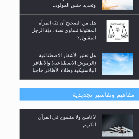
السلام.. 4...
وتحديد جنس المولود..
هل من الصحيح أن ديّة المرأة
المقتولة تساوي نصف ديّة الرجل
المقتول؟
هل تعتبر الأشفار الاصطناعية
(الرموش الاصطناعية) والأظافر
البلاستيكية وطلاء الأظافر حاجبا
للوضوء وهل يُسمح الصلاة بها؟
هل يُحسب حول الزكاة وفق السنة
مفاهيم وتفاسير تجديدية
الميلادية أو الهجرية؟
لا ناسخ ولا منسوخ في القرآن
هل يجوز فتح مشروع كوافير نسائي
الكريم
للمحجبات وغير المحجبات؟