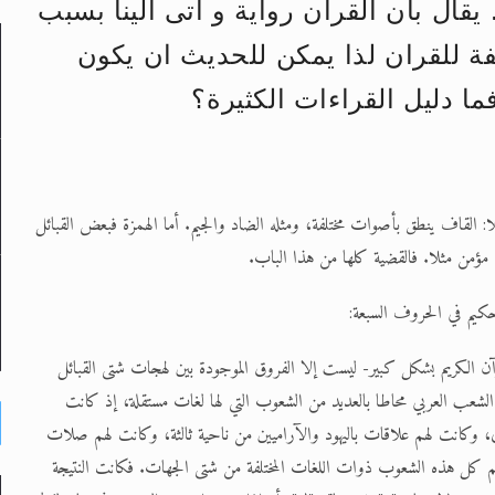
يقال بان القران رواية و اتى الينا بسبب
لفة للقران لذا يمكن للحديث ان يكون
لى حضرة امير المؤمنين أيده الله والمكتب العربي >> الم
ما دليل القراءات الكثيرة؟
 زكريا يطرس وأعداء الإسلام اضغط هنا >> المزيد
إسراء والمعراج >> المزيد
: القاف ينطق بأصوات مختلفة، ومثله الضاد والجيم. أما الهمزة فبعض القبائل
تم النبيين صلى الله عليه وسلم >> المزيد
 مؤمن مثلا. فالقضية كلها من هذا الباب.
د
حكيم في الحروف السبعة:
آن الكريم بشكل كبير- ليست إلا الفروق الموجودة بين لهجات شتى القبائل
الشعب العربي محاطا بالعديد من الشعوب التي لها لغات مستقلة، إذ كانت
 وكانت لهم علاقات باليهود والآراميين من ناحية ثالثة، وكانت لهم صلات
صرهم كل هذه الشعوب ذوات اللغات المختلفة من شتى الجهات. فكانت النتيجة