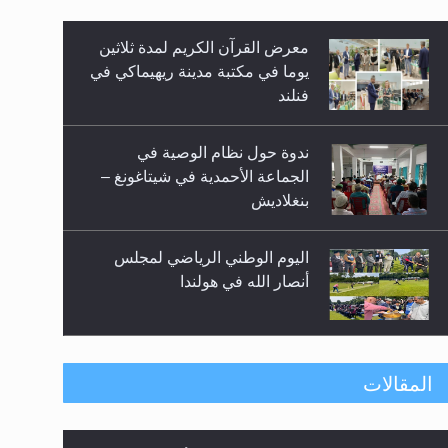
معرض القرآن الكريم لمدة ثلاثين
زيد
يوما في مكتبة مدينة ريهيماكي في
فنلند
ندوة حول نظام الوصية في
الجماعة الأحمدية في شيتاغونغ –
بنغلاديش
اليوم الوطني الرياضي لمجلس
أنصار الله في هولندا
إتمام حفظ القرآن الكريم لثلاثة
المقالات
طلاب من مدرسة الحفظ في غانا