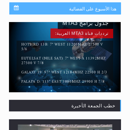
هذا الأسبوع على الفضائية
جدول برامج MTA3
ترددات قناة MTA3 العربية:
HOTBIRD 13B: 7° WEST 11200MHZ 27500 V
5/6
EUTELSAT (NILE SAT): 7° WEST-A 11392MHZ
حقيقة المسيح الدجال
27500 V 7/8
GALAXY 19: 97° WEST 12184MHZ 22500 H 2/3
PALAPA D: 113° EAST 3880MHZ 29900 H 7/8
خطب الجمعة الأخيرة