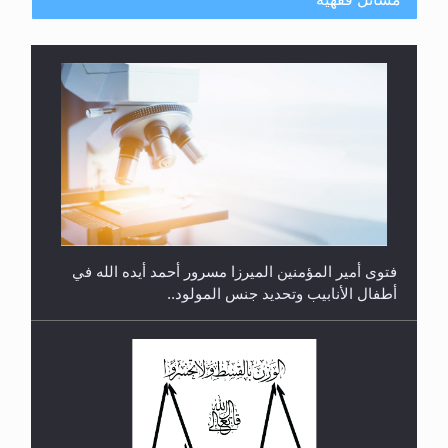
متطلَّبات التّحريك الجديد...
فتوى أمير المؤمنين الميرزا مسرور أحمد أيده الله في
أطفال الأنابيب وتحديد جنس المولود..
رأيٌ في لغة المسيح الموعود عليه السلام.. 4...