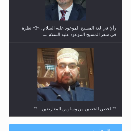
حفل توزيع الشهادات في الجامعة الأحمدية بنيجيريا لعام
2025
رأيٌ في لغة المسيح الموعود عليه السلام ..«3» نظرة
في شعر المسيح الموعود عليه السلام.....
**الحصن الحصين من وساوس المعارضين ...**...
مسائل فقهية