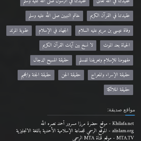
عقيدتنا في الله تعالى
عقيدتنا في الرسول صلى الله عليه وسلم
عقيدتنا في القرآن الكريم
خاتم النبيين صلى الله عليه وسلم
وفاة عيسى بن مريم عليه السلام
الجهاد في الإسلام
عقوبة المرتد
الحياة بعد الموت
لا نسخ بين آيات القرآن الكريم
مفهومنا للإسلام وتعريفنا للمسلم
حقيقة المسيح الدجال
حقيقة الإسراء والمعراج
حقيقة الجن
حقيقة الجنة والجحيم
حقيقة الملائكة
مواقع صديقة:
Khilafa.net - موقع حضرة مرزا مسرور أحمد نصره الله
alislam.org - الموقع الرسمي للجماعة الإسلامية الأحمدية باللغة الانجليزية
MTA.TV - موقع قناة MTA الرسمي