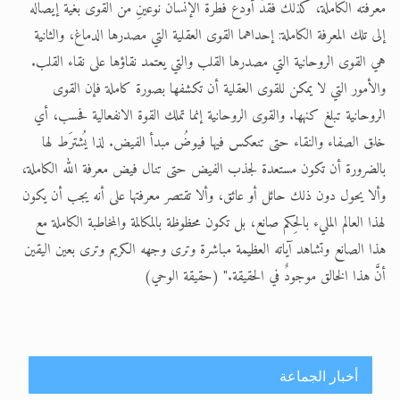
معرفته الكاملة، كذلك فقََدْ أودع فطرة الإنسان نوعينِ من القوى بُغية إيصاله
إلى تلك المعرفة الكاملة: إحداهما القوى العقلية التي مصدرها الدماغ، والثانية
هي القوى الروحانية التي مصدرها القلب والتي يعتمد نقاؤها على نقاء القلب.
والأمور التي لا يمكن للقوى العقلية أن تكشفها بصورة كاملة فإن القوى
الروحانية تبلغ كنهها. والقوى الروحانية إنما تملك القوة الانفعالية فحسب، أي
خلق الصفاء والنقاء حتى تنعكس فيها فيوضُ مبدأ الفيض. لذا يُشترَط لها
بالضرورة أن تكون مستعدة لجذب الفيض حتى تنال فيض معرفة الله الكاملة،
وألا يحول دون ذلك حائل أو عائق، وألا تقتصر معرفتها على أنه يجب أن يكون
لهذا العالم المليء بالحِكم صانع، بل تكون محظوظة بالمكالمة والمخاطبة الكاملة مع
هذا الصانع وتشاهد آياته العظيمة مباشرة وترى وجهه الكريم وترى بعين اليقين
أنَّ هذا الخالق موجودٌ في الحقيقة." (حقيقة الوحي)
أخبار الجماعة