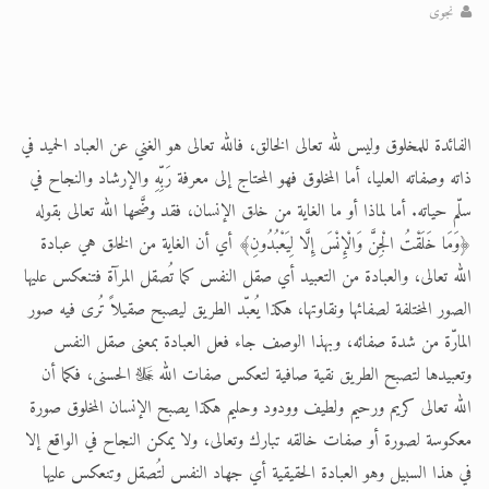
الحجّ.. دلالات، حِكم، وأهداف >> المزيد
نجوى
تعميم هامّ لأفراد الجماعة >> المزيد
تعميم هامّ لأفراد الجماعة >> المزيد
الفائدة للمخلوق وليس لله تعالى الخالق، فالله تعالى هو الغني عن العباد الحميد في
ذاته وصفاته العليا، أما المخلوق فهو المحتاج إلى معرفة رَبِّهِ والإرشاد والنجاح في
سلّم حياته. أما لماذا أو ما الغاية من خلق الإنسان، فقد وضَّحها الله تعالى بقوله
﴿وَمَا خَلَقْتُ الْجِنَّ وَالْإِنْسَ إِلَّا لِيَعْبُدُونِ﴾ أي أن الغاية من الخلق هي عبادة
الله تعالى، والعبادة من التعبيد أي صقل النفس كما تُصقل المرآة فتنعكس عليها
الصور المختلفة لصفائها ونقاوتها، هكذا يُعبّد الطريق ليصبح صقيلاً تُرى فيه صور
المارّة من شدة صفائه، وبهذا الوصف جاء فعل العبادة بمعنى صقل النفس
وتعبيدها لتصبح الطريق نقية صافية لتعكس صفات الله ﷻ الحسنى، فكما أن
الله تعالى كريم ورحيم ولطيف وودود وحليم هكذا يصبح الإنسان المخلوق صورة
معكوسة لصورة أو صفات خالقه تبارك وتعالى، ولا يمكن النجاح في الواقع إلا
في هذا السبيل وهو العبادة الحقيقية أي جهاد النفس لتُصقل وتنعكس عليها