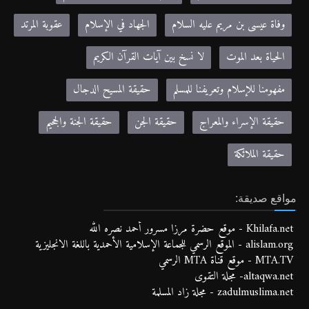
وفاة عيسى بن مريم عليه السلام
الجهاد في الإسلام
عقوبة المرتد
الحياة بعد الموت
لا نسخ بين آيات القرآن الكريم
مفهومنا للإسلام وتعريفنا للمسلم
حقيقة المسيح الدجال
حقيقة الإسراء والمعراج
حقيقة الجن
حقيقة الجنة والجحيم
حقيقة الملائكة
مواقع صديقة:
Khilafa.net - موقع حضرة مرزا مسرور أحمد نصره الله
alislam.org - الموقع الرسمي للجماعة الإسلامية الأحمدية باللغة الانجليزية
MTA.TV - موقع قناة MTA الرسمي
altaqwa.net- مجلة التقوى
zadulmuslima.net - مجلة زاد المسلمة