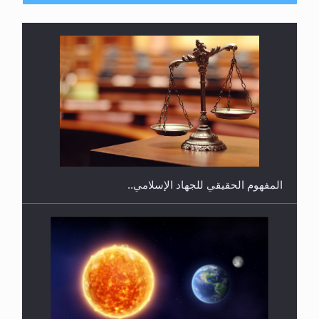
فتوى أمير المؤمنين الميرزا مسرور أحمد أيده الله في
أطفال الأنابيب وتحديد جنس المولود..
سورة التكوير تُنبئ بزمن بعثة المسيح الموعود عليه
السلام
هل من الصحيح أن ديّة المرأة المقتولة تساوي نصف ديّة
الرجل المقتول؟