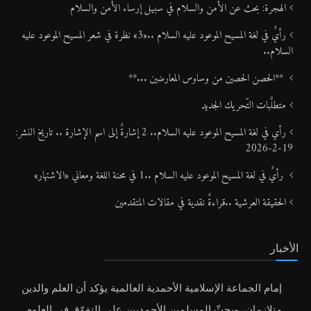
الهجرة: بحث عن الأمن والسلام في سبيل إرساء الأمن والسلام
رأيٌ في لغة المسيح الموعود عليه السلام ..«3» نظرة في شعر المسيح الموعود عليه
السلام..
**الحصن الحصين من وساوس المعارضين ...**
متطلَّبات التّحريك الجديد
رأي في لغة المسيح الموعود عليه السلام.. 2 إشارةٌ إلى اسم الإشارة .. تاريخ النشر:
19-2-2026
رأيٌ في لغة المسيح الموعود عليه السلام ..1 في محنة اللغة ومعاني «الاشتهار»
الحقيقة العرشية ..قراءةٌ نقدية في مقالات المتقدمين
الأخبار
إمام الجماعة الإسلامية الأحمدية العالمية يؤكد أن العلم والدين
متلازمان، ويحثّ المسلمين الأحمديين على التفوّق في العلوم