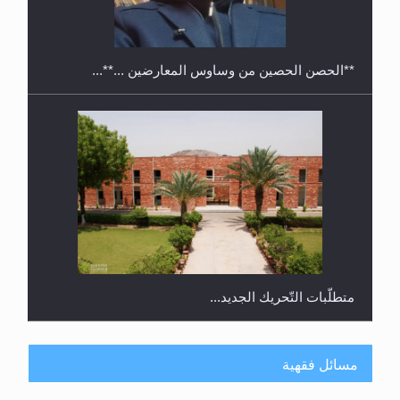
شيتاغونغ – بنغلاديش
متطلَّبات التّحريك الجديد...
رأيٌ في لغة المسيح الموعود عليه السلام.. 4...
مسائل فقهية