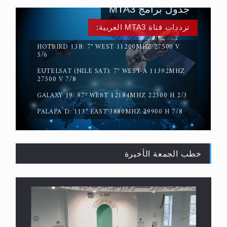
جدول برامج MTA3
ترددات قناة MTA3 العربية:
HOTBIRD 13B: 7° WEST 11200MHZ 27500 V
5/6
EUTELSAT (NILE SAT): 7° WEST-A 11392MHZ
لا ناسخ ولا منسوخ في القرآن الكريم
27500 V 7/8
GALAXY 19: 97° WEST 12184MHZ 22500 H 2/3
PALAPA D: 113° EAST 3880MHZ 29900 H 7/8
خطب الجمعة الأخيرة
المفهوم الحقيقي للجهاد الإسلامي..