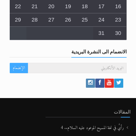
22
21
20
19
18
17
16
29
28
27
26
25
24
23
31
30
الانضمام الى النشرة البريدية
الإنضمام
المقالات
رأيٌ في لغة المسيح الموعود عليه السلام.. 4