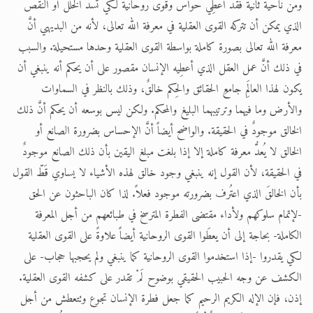
ومن ناحية ثانية فقد أعطِي حواسَّ وقوى روحانية لكي تسد الخلل أو النقص
الذي يمكن أن تتركه القوى العقلية في معرفة الله تعالى، لأنه من البديهي أنَّ
معرفة الله تعالى بصورة كاملة بواسطة القوى العقلية وحدها مستحيلة. والسبب
في ذلك أنَّ عمل العقل الذي أعطِيه الإنسان مقصور على أن يحكم أنه ينبغي أن
يكون لهذا العالَمِ جامعِ الحقائق والحِكم خالقٌ، وذلك بالنظر في السماوات
والأرض وما فيهما وترتيبهما البليغ والمحكم. ولكن ليس بوسعه أن يحكم أنَّ ذلك
الخالق موجودٌ في الحقيقة. والواضح أيضاً أنَّ الإحساس بضرورة الصانع أو
الخالق لا يُعدُّ معرفة كاملة إلا إذا بلغت مبلغ اليقين بأن ذلك الصانع موجودٌ
في الحقيقة، لأن القول إنه ينبغي وجود خالق لهذه الأشياء لا يساوي قَطّ القول
بأن الخالقَ الذي اعتُرف بضرورته موجود فعلاً. لذا كان الباحثون عن الحق
-لإتمام سلوكهم ولأداء مقتضى الفطرة المترسخ في طبائعهم من أجل المعرفة
الكاملة- بحاجة إلى أن يعطَوا القوى الروحانية أيضاً علاوةً على القوى العقلية
لكي يقدروا -إذا استخدموا القوى الروحانية كما ينبغي ولم يحجبها حجاب- على
الكشف عن وجه الحبيب الحقيقي بوضوح لَمْ تقدر على كشفه القوى العقلية.
إذن، فإن الإله الكريم الرحيم كما جعل فطرة الإنسان تجوع وتتعطش من أجل