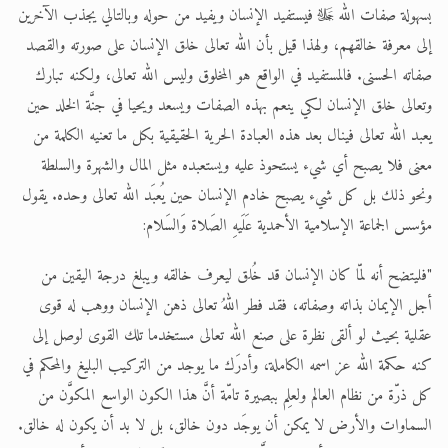
بسهولة صفات الله ﷻ فيستفيد الإنسان ويفيد من حوله وبالتالي يجذب الآخرين
إلى معرفة خالقهم، ولهذا قيل بأن الله تعالى خلق الإنسان على صورته والقصد
صفاته الحسنى. فالمستفيد في الواقع هو المخلوق وليس الله تعالى، ولكنه تبارك
وتعالى خلق الإنسان لكي ينعم بهذه الصفات ويسعد ويحيا في جنَّة الخلد حين
يعبد الله تعالى فينال بعد هذه العبادة الحرية الحقيقية بكل ما تعنيه الكلمة من
معنى فلا يصبح أي شيء يستحوذ عليه ويستعبده مثل المال والشهرة والسلطة
ونحو ذلك بل كل شيء يصبح خادم الإنسان حين يُعبَد الله تعالى وحده. يقول
مؤسس الجماعة الإسلامية الأحمدية عَلَيهِ الصَلاة وَالسَلام:
"فليتضح أنه لمّا كان الإنسان قد خُلق ليعرف خالقه ويبلغ درجة اليقين من
أجل الإيمان بذاته وصفاته، فقد فطر اللهُ تعالى ذهن الإنسان ووهب له قوى
عقلية بحيث لو ألقى نظرة على صنع الله تعالى مستخدما تلك القوى لوصل إلى
كنه حكمة الله عز اسمه الكاملة، وأدرَك ما يوجد من التركيب البليغ والمحكم في
كل ذرّة من نظام العالم ولعلِم ببصيرة تامّة أنَّ هذا الكون الواسع المكوَّن من
السماوات والأرض لا يمكن أن يوجَد دون خالق، بل لا بد أن يكون له خالق.