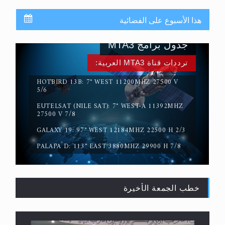
هذا الأسبوع على الفضائية
جدول برامج MTA3
ترددات قناة MTA3 العربية:
HOTBIRD 13B: 7° WEST 11200MHZ 27500 V
5/6
EUTELSAT (NILE SAT): 7° WEST-A 11392MHZ
حقيقة المسيح الدجال
27500 V 7/8
GALAXY 19: 97° WEST 12184MHZ 22500 H 2/3
PALAPA D: 113° EAST 3880MHZ 29900 H 7/8
خطب الجمعة الأخيرة