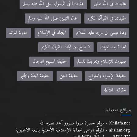
عقيدتنا في الله تعالى
عقيدتنا في الرسول صلى الله عليه وسلم
عقيدتنا في القرآن الكريم
خاتم النبيين صلى الله عليه وسلم
وفاة عيسى بن مريم عليه السلام
الجهاد في الإسلام
عقوبة المرتد
الحياة بعد الموت
لا نسخ بين آيات القرآن الكريم
مفهومنا للإسلام وتعريفنا للمسلم
حقيقة المسيح الدجال
حقيقة الإسراء والمعراج
حقيقة الجن
حقيقة الجنة والجحيم
حقيقة الملائكة
مواقع صديقة:
Khilafa.net - موقع حضرة مرزا مسرور أحمد نصره الله
alislam.org - الموقع الرسمي للجماعة الإسلامية الأحمدية باللغة الانجليزية