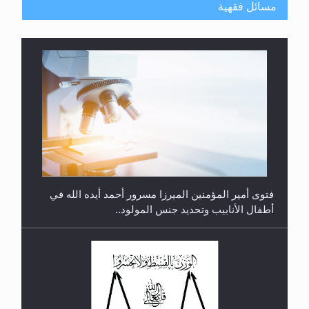
مسائل فقهية
متطلَّبات التّحريك الجديد...
فتوى أمير المؤمنين الميرزا مسرور أحمد أيده الله في
أطفال الأنابيب وتحديد جنس المولود..
رأيٌ في لغة المسيح الموعود عليه السلام.. 4...