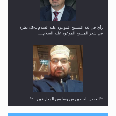
حفل توزيع الشهادات في الجامعة الأحمدية بنيجيريا لعام
2025
رأيٌ في لغة المسيح الموعود عليه السلام ..«3» نظرة
في شعر المسيح الموعود عليه السلام.....
**الحصن الحصين من وساوس المعارضين ...**...