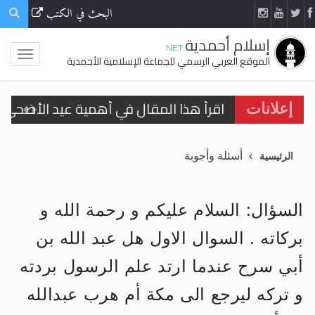
البحث في الكتب
إسلام أحمدية
.NET
الموقع العربي الرسمي للجماعة الإسلامية الأحمدية
اقرأ هذا المقال في أهمية عيد الأضحى و
إعلانات
الحجّ.. دلالات، حِكم، وأهداف >> المزيد
أسئلة وأجوبة
الرئيسية
تعميم هامّ لأفراد الجماعة >> المزيد
تعميم هامّ لأفراد الجماعة >> المزيد
السؤال: السلام عليكم و رحمة الله و
بركاته . السوال الاول هل عبد الله بن
أبي سرح عندما ارتد علم الرسول بردته
اقرأ هذا الكتاب وتعرّف على حقيقة الإسرا
و تركه ليرجع الى مكة أم هرب عبدالله