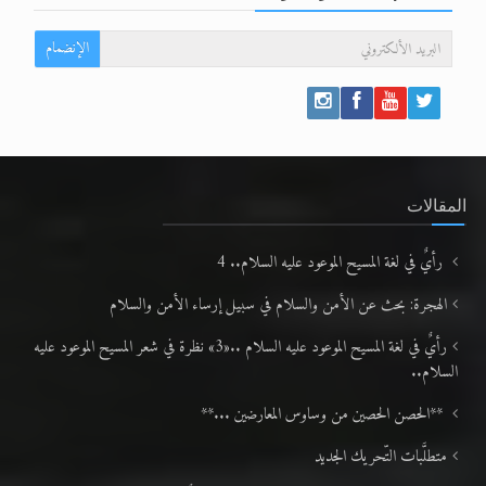
الإنضمام
المقالات
رأيٌ في لغة المسيح الموعود عليه السلام.. 4
الهجرة: بحث عن الأمن والسلام في سبيل إرساء الأمن والسلام
رأيٌ في لغة المسيح الموعود عليه السلام ..«3» نظرة في شعر المسيح الموعود عليه
السلام..
**الحصن الحصين من وساوس المعارضين ...**
متطلَّبات التّحريك الجديد