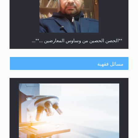
**الحصن الحصين من وساوس المعارضين ...**...
مسائل فقهية
متطلَّبات التّحريك الجديد...