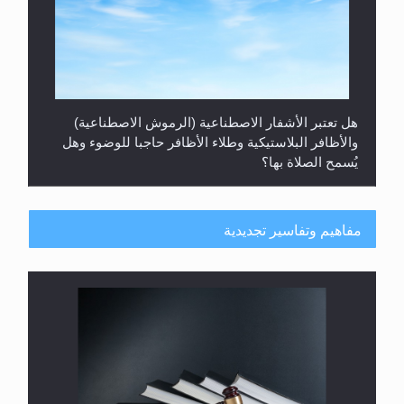
هل تعتبر الأشفار الاصطناعية (الرموش الاصطناعية)
والأظافر البلاستيكية وطلاء الأظافر حاجبا للوضوء وهل
يُسمح الصلاة بها؟
مفاهيم وتفاسير تجديدية
هل يُحسب حول الزكاة وفق السنة الميلادية أو الهجرية؟