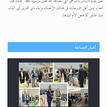
حين يلتزم الأوامر والنواهي التي حددها الله تعالى ورسوله ﷺ. كذلك فإن
العدل ليس أعلى الدرجات بل هنالك الإحسان وإيتاء ذي القربى أي البذل
الحجّ.. دلالات، حِكم، وأهداف >> المزيد
دون مقابل كما تفعل الأم لولدها.
أخبار الجماعة