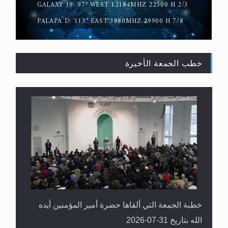
GALAXY 19: 97° WEST 12184MHZ 22500 H 2/3
PALAPA D: 113° EAST 3880MHZ 29900 H 7/8
خطب الجمعة الأخيرة
القرآن قاضٍ وحكمٌ على السنة ومهيمنٌ عليها.. ليس
العكس
خطبة الجمعة التي ألقاها حضرة أمير المؤمنين أيده
الله بتاريخ 31-07-2026