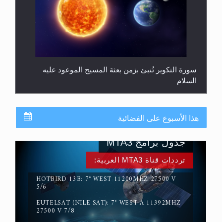
سورة التكوير تُنبئ بزمن بعثة المسيح الموعود عليه
السلام
هذا الأسبوع على الفضائية
جدول برامج MTA3
ترددات قناة MTA3 العربية:
HOTBIRD 13B: 7° WEST 11200MHZ 27500 V
5/6
EUTELSAT (NILE SAT): 7° WEST-A 11392MHZ
حقيقة المسيح الدجال
27500 V 7/8