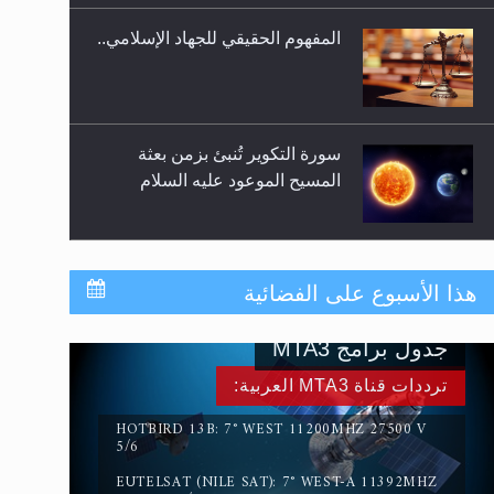
المفهوم الحقيقي للجهاد الإسلامي..
سورة التكوير تُنبئ بزمن بعثة
المسيح الموعود عليه السلام
حقيقة المسيح الدجال
هذا الأسبوع على الفضائية
جدول برامج MTA3
القرآن قاضٍ وحكمٌ على السنة
ترددات قناة MTA3 العربية:
ومهيمنٌ عليها.. ليس العكس
HOTBIRD 13B: 7° WEST 11200MHZ 27500 V
5/6
EUTELSAT (NILE SAT): 7° WEST-A 11392MHZ