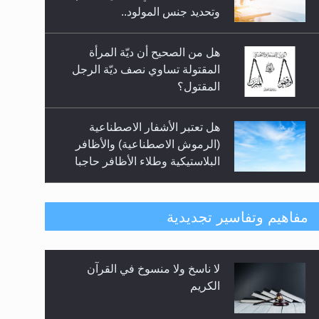
السلام.. 4...
وتحديد جنس المولود..
هل من الصحيح أن ديّة المرأة
المقتولة تساوي نصف ديّة الرجل
المقتول؟
هل تعتبر الأشفار الاصطناعية
(الرموش الاصطناعية) والأظافر
البلاستيكية وطلاء الأظافر حاجبا
للوضوء وهل يُسمح الصلاة بها؟
هل يُحسب حول الزكاة وفق السنة
مفاهيم وتفاسير تجديدية
الميلادية أو الهجرية؟
لا ناسخ ولا منسوخ في القرآن
هل يجوز فتح مشروع كوافير نسائي
الكريم
للمحجبات وغير المحجبات؟