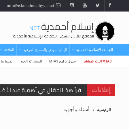
info@islamahmadiyya.net
إسلام أحمدية
.NET
الموقع العربي الرسمي للجماعة الإسلامية الأحمدية
الجماعة الإسلامية الأحمدية
الإمام المهدي والمسيح الموعود
الخلافة
MTA3 البث المباشر
جدول برامج MTA3
المشاركة الحية
اتصلوا بنا
اقرأ هذا المقال في أهمية عيد الأض
إعلانات
اقرأ هذا المقال في أهمية عيد الأض
أسئلة وأجوبة
الرئيسية
الحجّ.. دلالات، حِكم، وأهداف >> المزي
تعميم هامّ لأفراد الجماعة >> المزيد