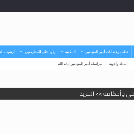
خطب وخطابات أمير المؤمنين
المكتبة
ردود على المعارضين
أرشيف الفي
أسئلة وأجوبة
مراسلة أمير المؤمنين أيده الله
حى وأحكامه >> المزيد
حى وأحكامه >> المزيد
د