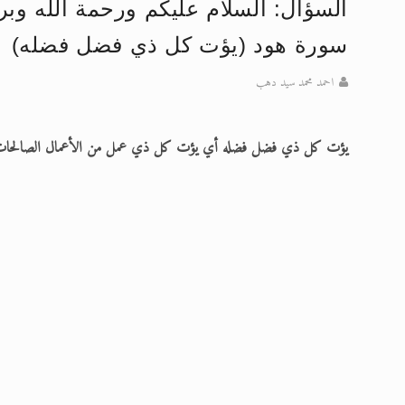
السؤال: السلام عليكم ورحمة الله وبرك
تعميم هامّ لأفراد الجماعة >> المزيد
سورة هود (يؤت كل ذي فضل فضله)
إعلان هامّ بخصوص الرسائل المرسلة إ
احمد محمد سيد دهب
للانتقال إلى كافة الردود على القمص
اقرأ هذا الكتاب وتعرّف على حقيقة ال
يؤت كل ذي فضل فضله أي يؤت كل ذي عمل من الأعمال الصالحات 
عرض مصوَّر لأقوال المستشرقين في خا
الحجّ.. دلالات، حِكم، وأهداف >> المزي