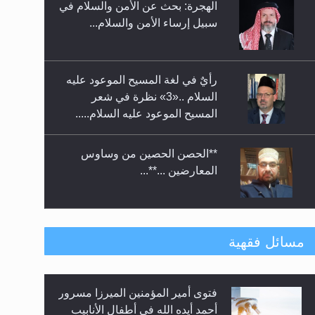
الهجرة: بحث عن الأمن والسلام في
حفل توزيع الشهادات في الجامعة
سبيل إرساء الأمن والسلام...
الأحمدية بنيجيريا لعام 2025
رأيٌ في لغة المسيح الموعود عليه
السلام ..«3» نظرة في شعر
المسيح الموعود عليه السلام.....
**الحصن الحصين من وساوس
المعارضين ...**...
متطلَّبات التّحريك الجديد...
مسائل فقهية
فتوى أمير المؤمنين الميرزا مسرور
رأيٌ في لغة المسيح الموعود عليه
أحمد أيده الله في أطفال الأنابيب