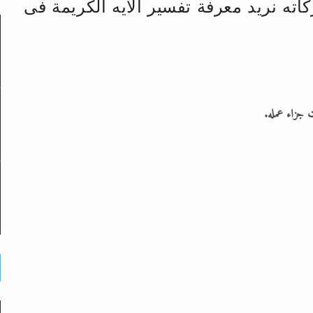
اته نريد معرفة تفسير الايه الكريمة فى
لى حضرة امير المؤمنين أيده الله والمكتب العربي >> الم
 زكريا يطرس وأعداء الإسلام اضغط هنا >> المزيد
إسراء والمعراج >> المزيد
جزاء عمله.
تم النبيين صلى الله عليه وسلم >> المزيد
د