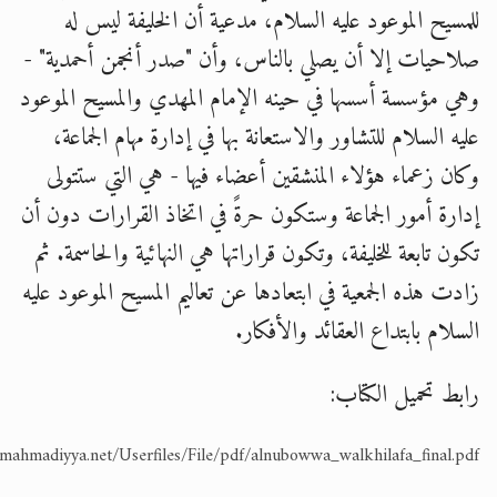
للمسيح الموعود عليه السلام، مدعية أن الخليفة ليس له
صلاحيات إلا أن يصلي بالناس، وأن "صدر أنجمن أحمدية" -
وهي مؤسسة أسسها في حينه الإمام المهدي والمسيح الموعود
عليه السلام للتشاور والاستعانة بها في إدارة مهام الجماعة،
وكان زعماء هؤلاء المنشقين أعضاء فيها - هي التي ستتولى
إدارة أمور الجماعة وستكون حرةً في اتخاذ القرارات دون أن
تكون تابعة للخليفة، وتكون قراراتها هي النهائية والحاسمة. ثم
زادت هذه الجمعية في ابتعادها عن تعاليم المسيح الموعود عليه
السلام بابتداع العقائد والأفكار.
رابط تحميل الكتاب:
amahmadiyya.net/Userfiles/File/pdf/alnubowwa_walkhilafa_final.pdf