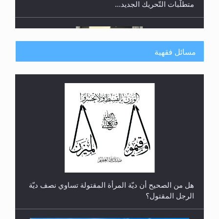
متطلَّبات التّحريك الجديد...
مسائل فقهية
رأيٌ في لغة المسيح الموعود عليه السلام.. 4...
هل من الصحيح أن ديّة المرأة المقتولة تساوي نصف ديّة
الرجل المقتول؟