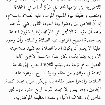
الحجّ.. دلالات، حِكم، وأهداف >> المزيد
اللاهورية التي تزعّمها محمد علي يتمركز أساسا في الخلافة
ومنصبها وحقيقة نبوة المسيح الموعود عليه الصلاة والسلام،
اقرأ هذا المقال في أهمية عيد الأضحى و
إذ أنّ اللاهوريين رفضوا بيعة الخليفة الثاني رضي الله عنه
بزعم أن مؤسسة الأنجمن هي الموكلة بإدارة شؤون الجماعة
بعد حضرة المسيح الموعود عليه الصلاة والسلام وأن وجود
خليفة لا يعدو أن يكون اماما للصلاة مع تقييد صلاحياته
الادارية بينما يكون لكبار علماء مؤسسة الانجمن كلمة
الفصل .. ثم نتيجة لمعارضتهم للخلافة اضطروا إلى مخالفة
الجماعة في موقفهم من مقام ونبوة المسيح الموعود عليه
السلام، وادعوا حصر مقامه بأنه لم يكن سوى مجدد كسائر
المجددين، وهو ليس إلا مجدد القرن الرابع عشر، دون تميز
خاص له، بخلاف الأنباء والمهمة العظيمة الموكلة إليه.