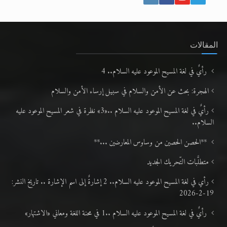
المقالات
رأيٌ في لغة المسيح الموعود عليه السلام.. 4
الهجرة: بحث عن الأمن والسلام في سبيل إرساء الأمن والسلام
رأيٌ في لغة المسيح الموعود عليه السلام ..«3» نظرة في شعر المسيح الموعود عليه
السلام..
**الحصن الحصين من وساوس المعارضين ...**
متطلَّبات التّحريك الجديد
رأي في لغة المسيح الموعود عليه السلام.. 2 إشارةٌ إلى اسم الإشارة .. تاريخ النشر:
19-2-2026
رأيٌ في لغة المسيح الموعود عليه السلام ..1 في محنة اللغة ومعاني «الاشتهار»
الحقيقة العرشية ..قراءةٌ نقدية في مقالات المتقدمين