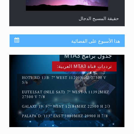
حقيقة المسيح الدجال
هذا الأسبوع على الفضائية
جدول برامج MTA3
ترددات قناة MTA3 العربية:
HOTBIRD 13B: 7° WEST 11200MHZ 27500 V
5/6
EUTELSAT (NILE SAT): 7° WEST-A 11392MHZ
القرآن قاضٍ وحكمٌ على السنة ومهيمنٌ عليها.. ليس
27500 V 7/8
العكس
GALAXY 19: 97° WEST 12184MHZ 22500 H 2/3
PALAPA D: 113° EAST 3880MHZ 29900 H 7/8
خطب الجمعة الأخيرة