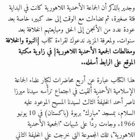
وجدير بالذكر أن الجماعة الأحمدية اللاهورية كانت في البداية
فئة صغيرة، ثم تضاءلت مع الوقت إلى حد كبير، خاصة بعد
عودة عدد من الأنجمن إلى الحق ومبايعتهم الخلافة بعد
سنوات. ولمعرفة المزيد ندعوك لقراءة كتاب
{
ا
لنبوة والخلافة
ومغالطات الجمعية الأحمدية اللاهورية} في زاوية مكتبة
الموقع على الرابط أسفله..
هذا الكتاب عبارة عن أربع محاضرات لكبار علماء الجماعة
الإسلامية الأحمدية أُلقيت في اجتماع ترأّسه سيدنا ميرزا
ناصر أحمد الخليفةُ الثالث لسيدنا المسيح الموعود عليه
السلام، بمسجد "مبارك" بربوة (باكستان) في 10 يونيو
1966. وجاءت ردًّا على شبهات "الجمعية الأحمدية
اللاهورية"؛ تلك المجموعة التي خرجت على الخليفة الثاني