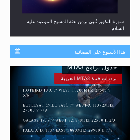
سورة التكوير تُنبئ بزمن بعثة المسيح الموعود عليه
السلام
هذا الأسبوع على الفضائية
جدول برامج MTA3
ترددات قناة MTA3 العربية:
HOTBIRD 13B: 7° WEST 11200MHZ 27500 V
5/6
EUTELSAT (NILE SAT): 7° WEST-A 11392MHZ
حقيقة المسيح الدجال
27500 V 7/8
GALAXY 19: 97° WEST 12184MHZ 22500 H 2/3
PALAPA D: 113° EAST 3880MHZ 29900 H 7/8