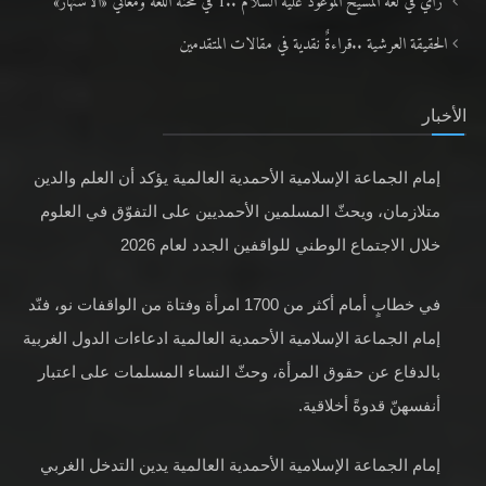
رأيٌ في لغة المسيح الموعود عليه السلام ..1 في محنة اللغة ومعاني «الاشتهار»
الحقيقة العرشية ..قراءةٌ نقدية في مقالات المتقدمين
الأخبار
إمام الجماعة الإسلامية الأحمدية العالمية يؤكد أن العلم والدين
متلازمان، ويحثّ المسلمين الأحمديين على التفوّق في العلوم
خلال الاجتماع الوطني للواقفين الجدد لعام 2026
في خطابٍ أمام أكثر من 1700 امرأة وفتاة من الواقفات نو، فنّد
إمام الجماعة الإسلامية الأحمدية العالمية ادعاءات الدول الغربية
بالدفاع عن حقوق المرأة، وحثّ النساء المسلمات على اعتبار
أنفسهنّ قدوةً أخلاقية.
إمام الجماعة الإسلامية الأحمدية العالمية يدين التدخل الغربي