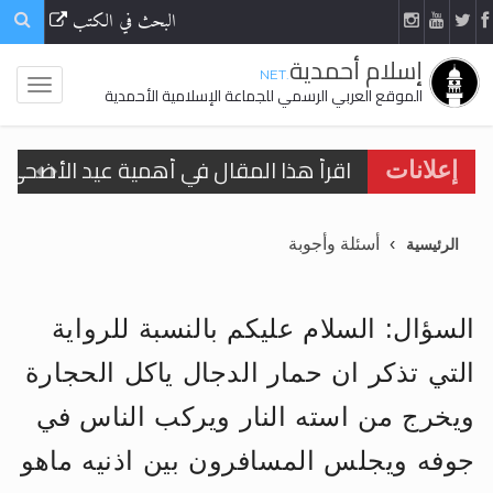
البحث في الكتب
إسلام أحمدية
.NET
الموقع العربي الرسمي للجماعة الإسلامية الأحمدية
اقرأ هذا المقال في أهمية عيد الأضحى و
إعلانات
الحجّ.. دلالات، حِكم، وأهداف >> المزيد
أسئلة وأجوبة
الرئيسية
تعميم هامّ لأفراد الجماعة >> المزيد
تعميم هامّ لأفراد الجماعة >> المزيد
السؤال: السلام عليكم بالنسبة للرواية
التي تذكر ان حمار الدجال ياكل الحجارة
ويخرج من استه النار ويركب الناس في
اقرأ هذا الكتاب وتعرّف على حقيقة الإسرا
جوفه ويجلس المسافرون بين اذنيه ماهو