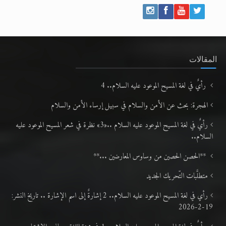
المقالات
رأيٌ في لغة المسيح الموعود عليه السلام.. 4
الهجرة: بحث عن الأمن والسلام في سبيل إرساء الأمن والسلام
رأيٌ في لغة المسيح الموعود عليه السلام ..«3» نظرة في شعر المسيح الموعود عليه
السلام..
**الحصن الحصين من وساوس المعارضين ...**
متطلَّبات التّحريك الجديد
رأي في لغة المسيح الموعود عليه السلام.. 2 إشارةٌ إلى اسم الإشارة .. تاريخ النشر:
19-2-2026