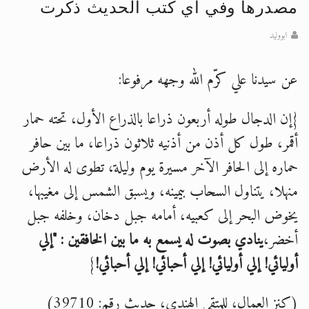
مصدرها وفي اي كتب الحديث ذكرت
الحجّ.. دلالات، حِكم، وأهداف >> المزيد
ابووليد
اقرأ هذا المقال في أهمية عيد الأضحى و
عن سيدنا علي كرّم الله وجهه مرفوعا:
{إن الدجال طوله أربعون ذراعا بالذراع الأول، تحته حمار
أقمر، طول كل أذن من أذنيه ثلاثون ذراعا، ما بين حافر
حماره إلى الحافر الآخر مسيرة يوم وليلة، تطوى له الأرض
منهلا، يتناول السحاب بيمينه، ويسبق الشمس إلى مغيبها،
يخوض البحر إلى كعبيه، أمامه جبل دخان، وخلفه جبل
أخضر،
ينادي بصوت له يسمع به ما بين الخافقين
:
"إلي
أوليائي! إلي أوليائي! إلي أحبائي! إلي أحبائي!
{
(كنز العمال، للمتقي الهندي، حديث رقم: 39710)