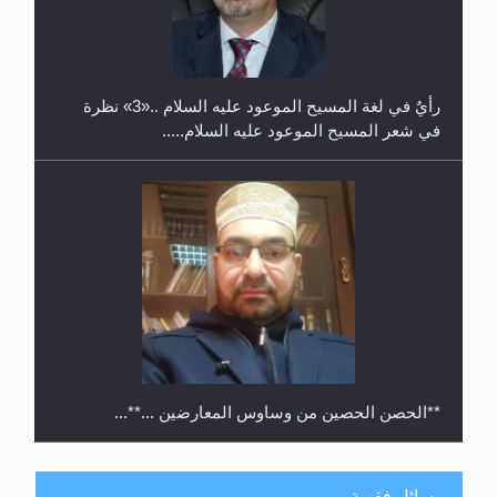
حفل توزيع الشهادات في الجامعة الأحمدية بنيجيريا لعام
2025
رأيٌ في لغة المسيح الموعود عليه السلام ..«3» نظرة
في شعر المسيح الموعود عليه السلام.....
**الحصن الحصين من وساوس المعارضين ...**...
مسائل فقهية