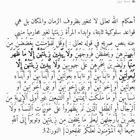
نسمة مبين
أحكام الله تعالى لا تتغير بظروف الزمان والمكان بل هي
قواعد سلوكية ثابتة، وإبداء المرأة زينتها لغير محارمها منهي
عنه بنص صريح في قوله تعالى : {وَقُل لِّلۡمُؤۡمِنَـٰتِ یَغۡضُضۡنَ مِنۡ
أَبۡصَـٰرِهِنَّ وَیَحۡفَظۡنَ فُرُوجَهُنَّ
وَلَا یُبۡدِینَ زِینَتَهُنَّ إِلَّا مَا ظَهَرَ
مِنۡهَاۖ
وَلۡیَضۡرِبۡنَ بِخُمُرِهِنَّ عَلَىٰ جُیُوبِهِنَّۖ
وَلَا یُبۡدِینَ زِینَتَهُنَّ إِلَّا
لِبُعُولَتِهِنَّ
أَوۡ ءَابَاۤىِٕهِنَّ أَوۡ ءَابَاۤءِ بُعُولَتِهِنَّ أَوۡ أَبۡنَاۤىِٕهِنَّ أَوۡ أَبۡنَاۤءِ
بُعُولَتِهِنَّ أَوۡ إِخۡوَ ٰ⁠نِهِنَّ أَوۡ بَنِیۤ إِخۡوَ ٰ⁠نِهِنَّ أَوۡ بَنِیۤ أَخَوَ ٰ⁠تِهِنَّ أَوۡ
نِسَاۤىِٕهِنَّ أَوۡ مَا مَلَكَتۡ أَیۡمَـٰنُهُنَّ أَوِ ٱلتَّـٰبِعِینَ غَیۡرِ أُو۟لِی ٱلۡإِرۡبَةِ مِنَ
ٱلرِّجَالِ أَوِ ٱلطِّفۡلِ ٱلَّذِینَ لَمۡ یَظۡهَرُوا۟ عَلَىٰ عَوۡرَ ٰ⁠تِ ٱلنِّسَاۤءِۖ وَلَا
یَضۡرِبۡنَ بِأَرۡجُلِهِنَّ لِیُعۡلَمَ مَا یُخۡفِینَ مِن زِینَتِهِنَّۚ وَتُوبُوۤا۟ إِلَى ٱللَّهِ
جَمِیعًا أَیُّهَ ٱلۡمُؤۡمِنُونَ لَعَلَّكُمۡ تُفۡلِحُونَ} النور:32