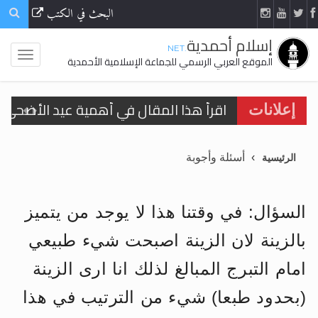
البحث في الكتب
إسلام أحمدية
.NET
الموقع العربي الرسمي للجماعة الإسلامية الأحمدية
اقرأ هذا المقال في أهمية عيد الأضحى و
إعلانات
الحجّ.. دلالات، حِكم، وأهداف >> المزيد
أسئلة وأجوبة
الرئيسية
تعميم هامّ لأفراد الجماعة >> المزيد
تعميم هامّ لأفراد الجماعة >> المزيد
السؤال: في وقتنا هذا لا يوجد من يتميز
بالزينة لان الزينة اصبحت شيء طبيعي
امام التبرج المبالغ لذلك انا ارى الزينة
اقرأ هذا الكتاب وتعرّف على حقيقة الإسرا
(بحدود طبعا) شيء من الترتيب في هذا