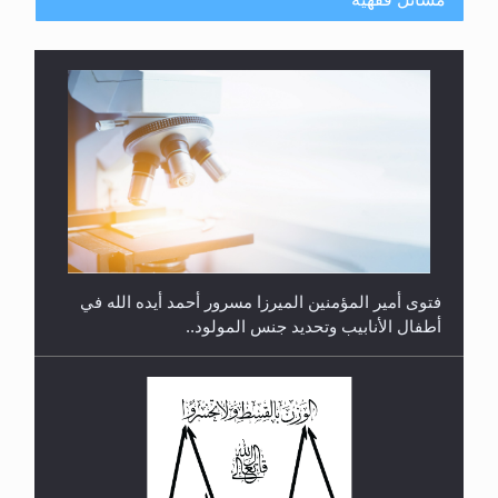
متطلَّبات التّحريك الجديد...
فتوى أمير المؤمنين الميرزا مسرور أحمد أيده الله في
أطفال الأنابيب وتحديد جنس المولود..
رأيٌ في لغة المسيح الموعود عليه السلام.. 4...