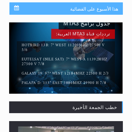
هذا الأسبوع على الفضائية
جدول برامج MTA3
ترددات قناة MTA3 العربية:
HOTBIRD 13B: 7° WEST 11200MHZ 27500 V
5/6
EUTELSAT (NILE SAT): 7° WEST-A 11392MHZ
حقيقة المسيح الدجال
27500 V 7/8
GALAXY 19: 97° WEST 12184MHZ 22500 H 2/3
PALAPA D: 113° EAST 3880MHZ 29900 H 7/8
خطب الجمعة الأخيرة