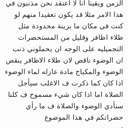
الزمن ويقينا انا لا اعتقد نحن مذنبون في
الحجّ.. دلالات، حِكم، وأهداف >> المزيد
هذا الامر مثلا قد يكون تعقيدا منهم لو
اقرأ هذا المقال في أهمية عيد الأضحى و
كنت في مكان ما بزينة محدودة مثل
طلاء اظافر وقليل من المستحضرات
التجميليه على الوجه ان يحملوني ذنب
ان الوضوء ناقص لان طلاء الاظافر ينقص
الوضوء والمكياج مادة عازله لماء الوضوء
اذا كان كما ذكرت ف الاغلب سيأجل
الصلاة اما اذا كان شيء مسموح ف كلنا
سنأدي الوضوء والصلاة ف ما رأي
حضراتكم في هذا الموضوع