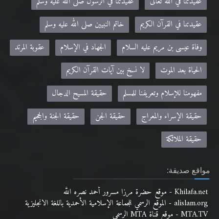
عقيدتنا في الله تعالى
عقيدتنا في الرسول صلى الله عليه وسلم
عقيدتنا في القرآن الكريم
خاتم النبيين صلى الله عليه وسلم
وفاة عيسى بن مريم عليه السلام
الجهاد في الإسلام
عقوبة المرتد
الحياة بعد الموت
لا نسخ بين آيات القرآن الكريم
مفهومنا للإسلام وتعريفنا للمسلم
حقيقة المسيح الدجال
حقيقة الإسراء والمعراج
حقيقة الجن
حقيقة الجنة والجحيم
حقيقة الملائكة
مواقع صديقة:
Khilafa.net - موقع حضرة مرزا مسرور أحمد نصره الله
alislam.org - الموقع الرسمي للجماعة الإسلامية الأحمدية باللغة الانجليزية
MTA.TV - موقع قناة MTA الرسمي