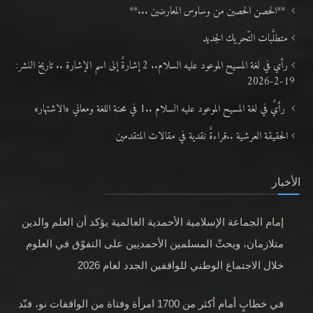
**الحصن الحصين من وساوس المعارضين ...**
متطلَّبات التّحريك الجديد
رأي في لغة المسيح الموعود عليه السلام.. 2 إشارةٌ إلى اسم الإشارة .. تاريخ النشر:
19-2-2026
رأيٌ في لغة المسيح الموعود عليه السلام ..1 في محنة اللغة ومعاني «الاشتهار»
الحقيقة العرشية ..قراءةٌ نقدية في مقالات المتقدمين
الأخبار
إمام الجماعة الإسلامية الأحمدية العالمية يؤكد أن العلم والدين
متلازمان، ويحثّ المسلمين الأحمديين على التفوّق في العلوم
خلال الاجتماع الوطني للواقفين الجدد لعام 2026
في خطابٍ أمام أكثر من 1700 امرأة وفتاة من الواقفات نو، فنّد