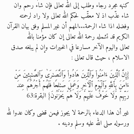
كنهه مجرد رجاء وطلب إلى الله تعالى فإن شاء رحم وان
شاء عذّب اذ لا معقّب لحكم الله تعالى ولا راد لرحمته
وفضله اذا شاء الرحمة...المهم أن غير المسلم وفق بيان القرآن
الكريم قد تشمله رحمة الله تعالى إن كان مؤمنا بالله
تعالى واليوم الآخر مسارعا في الخيرات وإن لم يبلغه صدق
الاسلام ، حيث قال تعالى :
{إِنَّ ٱلَّذِینَ ءَامَنُوا۟ وَٱلَّذِینَ هَادُوا۟ وَٱلنَّصَـٰرَىٰ وَٱلصَّـٰبِـِٔینَ مَنۡ
ءَامَنَ بِٱللَّهِ وَٱلۡیَوۡمِ ٱلۡـَٔاخِرِ وَعَمِلَ صَـٰلِحࣰا فَلَهُمۡ أَجۡرُهُمۡ عِندَ
رَبِّهِمۡ وَلَا خَوۡفٌ عَلَیۡهِمۡ وَلَا هُمۡ یَحۡزَنُونَ} البقرة:63
غير أن هذا الدعاء بالرحمة لا يجوز فيمن قضى وكان عدوا لله
ورسوله صلى الله عليه وسلم ودينه .