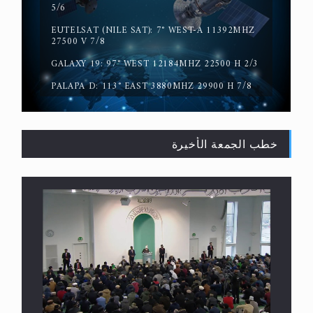
5/6
EUTELSAT (NILE SAT): 7° WEST-A 11392MHZ
حقيقة المسيح الدجال
27500 V 7/8
GALAXY 19: 97° WEST 12184MHZ 22500 H 2/3
PALAPA D: 113° EAST 3880MHZ 29900 H 7/8
خطب الجمعة الأخيرة
القرآن قاضٍ وحكمٌ على السنة ومهيمنٌ عليها.. ليس
العكس