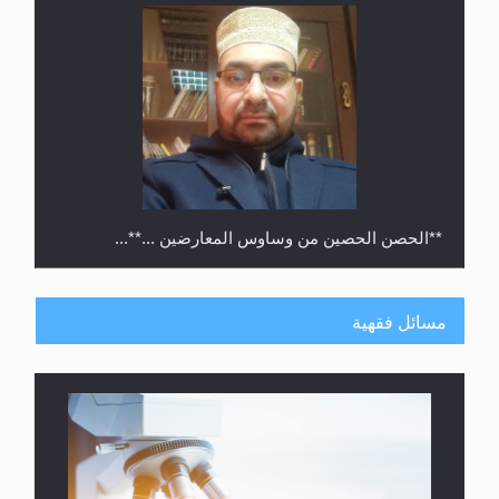
**الحصن الحصين من وساوس المعارضين ...**...
مسائل فقهية