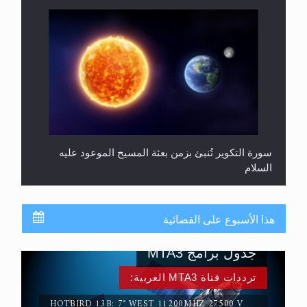
سورة التكوير تُنبئ بزمن بعثة المسيح الموعود عليه
السلام
هذا الأسبوع على الفضائية
جدول برامج MTA3
ترددات قناة MTA3 العربية:
HOTBIRD 13B: 7° WEST 11200MHZ 27500 V