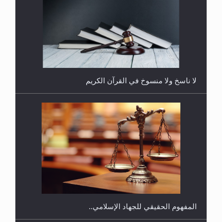
هل يُحسب حول الزكاة وفق السنة الميلادية أو الهجرية؟
لا ناسخ ولا منسوخ في القرآن الكريم
هل يجوز فتح مشروع كوافير نسائي للمحجبات وغير
المحجبات؟
المفهوم الحقيقي للجهاد الإسلامي..