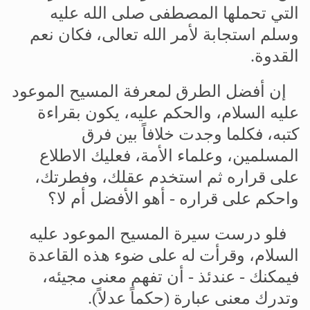
التي
تحملها
المصطفى
صلى
الله
عليه
وسلم
استجابة
لأمر
الله
تعالى،
فكان
نعم
القدوة
.
إن
أفضل
الطرق
لمعرفة
المسيح
الموعود
عليه
السلام،
والحكم
عليه،
يكون
بقراءة
كتبه،
فكلما
وجدت
خلافاً
بين
فرق
المسلمين،
وعلماء
الأمة،
فعليك
الاطلاع
على
قراره
ثم
استخدم
عقلك،
وفطرتك،
واحكم
على
قراره
-
أهو
الأفضل
أم
لا؟
فلو
درست
سيرة
المسيح
الموعود
عليه
السلام،
وقرأت
له
على
ضوء
هذه
القاعدة
فيمكنك
-
عندئذ
-
أن
تفهم
معنى
مجيئه،
وتدرك
معنى
عبارة
(
حكماً
عدلاً
).