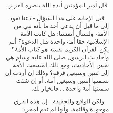
قال
أمير
المؤمنين
أيده
الله
بنصره
العزيز
:
قبل
الإجابة
على
هذا
السؤال
-
دعنا
نعود
إلى
ما
قبل
أن
يدعي
أحد
ما
بأنه
نبي
من
الأمة،
ولنسأل
أنفسنا
:
هل
كانت
الأمة
الإسلامية
حقا
أمة
واحدة
قبل
الدعوة؟
ألم
يكن
القرآن
الكريم
نفسه
هو
كتاب
الأمة؟
وأحاديث
الرسول
صلى
الله
عليه
وسلم
هي
نفس
الأحاديث،
ومع
ذلك
انقسمت
الأمة
إلى
ثنتين
وسبعين
فرقة؟
وذلك
إن
أردت
أن
تسميها
اثنتين
وسبعين
أمة،
أو
إن
شئت
سميتها
أمة
واحدة
...
فالخيار
لك
.
ولكن
الواقع
والحقيقة
-
إن
هذه
الفرق
موجودة
وقائمة،
وأنها
لم
تقم
لمجرد