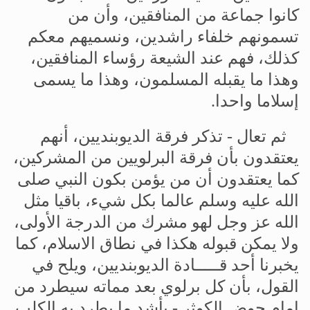
كانوا
جماعة
من
المنافقين،
وأن
من
تسمونهم
خلفاء
راشدین،
ونسميهم
معكم
كذلك،
فهم
عند
الشيعة
رؤساء
المنافقين،
وهذا
ما
يقبله
المسلمون،
وهذا
ما
يسمى
إسلاما
واحدا
.
ثم
تعال
-
تذكر
فرقة
الديوبنديين،
أنهم
يعتقدون
بأن
فرقة
البرلويين
من
المشركين،
كما
يعتقدون
أن
من
يؤمن
بكون
النبي
صلى
الله
عليه
وسلم
عالما
بكل
شيء،
باقيا
مثل
الله
عز
وجل
لهو
مشرك
من
الدرجة
الأولى،
ولا
يمكن
قبوله
هكذا
في
نطاق
الاسلام،
كما
يخبرنا
أحد
قـــــادة
الديوبنديين،
ويلح
في
القول،
بأن
كل
برلوي
بعد
مماته
سيطرد
من
إمام
حوض
الكوثر
-
بأشد
ما
يطرد
به
الكلب