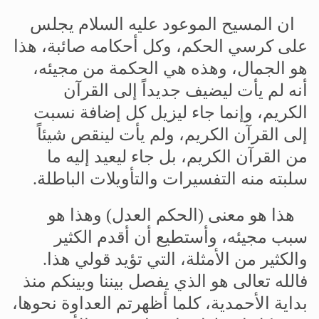
ان
المسيح
الموعود
عليه
السلام
يجلس
على
كرسي
الحكم،
وكل
أحكامه
صائبة،
هذا
هو
الجمال،
وهذه
هي
الحكمة
من
مجيئه،
أنه
لم
يأت
ليضيف
جديداً
إلى
القرآن
الكريم،
وإنما
جاء
ليزيل
كل
إضافة
نسبت
إلى
القرآن
الكريم،
ولم
يأت
لينقص
شيئاً
من
القرآن
الكريم،
بل
جاء
ليعيد
إليه
ما
سلبته
منه
التفسيرات
والتأويلات
الباطلة
.
هذا
هو
معنى
(
الحكم
العدل
)
وهذا
هو
سبب
مجيئه،
وأستطيع
أن
أقدم
الكثير
والكثير
من
الأمثلة،
التي
تؤيد
قولي
هذا
.
فالله
تعالى
هو
الذي
يفصل
بيننا
وبينكم
منذ
بداية
الأحمدية،
كلما
أظهرتم
العداوة
نحوها،