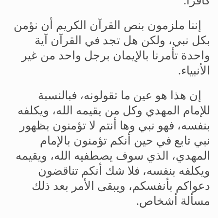
كافرا
.
إننا
ملزمون
بنص
القرآن
الكريم
أن
نؤمن
بكل
نبي،
ولكن
هل
تجد
في
القرآن
آية
واحدة
تأمرنا
بالإيمان
برجل
واحد
من
غير
الأنبياء
.
إن
هذا
هو
عين
ما
تقولونه،
فبالنسبة
للإمام
المهدي
وكل
من
يقيمه
الله،
ويكلفه
بنفسه،
فهو
نبي
وها
أنتم
لا
تؤمنون
بظهور
نبي
تابع
في
حين
أنكم
تؤمنون
بالإمام
المهدي،
الذي
سوف
يصطفيه
الله،
ويقيمه
ويكلفه
بنفسه،
فلا
شك
أنكم
تناقضون
دعواكم
بأنفسكم،
ويبقى
الأمر
بعد
ذلك
مسألة
أشخاص
.