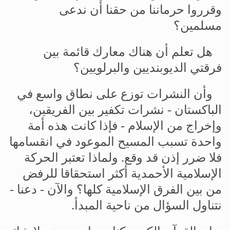
وقرروا
حرماننا
من
حقنا
أن
ندعى
مسلمين؟
هل
تعلم
أن
هناك
معارك
قائمة
بين
فرقتي
الديوبنديين
والبرلويين؟
وأن
النشرات
توزع
على
نطاق
واسع
في
الباكستان
-
نشرات
تكفير
بين
الفريقين،
وإخراج
من
الإسلام
-
فإذا
كانت
هذه
أمة
واحدة
تسبب
المسيح
الموعود
في
انقسامها
فلا
ضرر
إذن
قد
وقع
.
ولماذا
تعتبر
الحركة
الإسلامية
الأحمدية
أكثر
استحقاقا
للرفض
من
بين
الفرق
الإسلامية
كلها؟
والآن
-
دعنا
-
نتناول
السؤال
من
ناحية
المبدأ
.