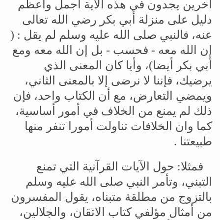
آخرين
يجدون
في
هذه
الآية
أجمل
وأعظم
دليل
على
منزلة
أبي
بكر
رضي
الله
تعالى
عنه،
فالنبي
صلى
الله
عليه
وسلم
لم
يقل
: (
إن
الله
معه
-
فحسب
-
بل
إن
الله
معه
ومع
أبي
بكر
أيضا
)
،
وأيا
كان
المعنى
الذي
يرضيك،
فإننا
لا
نرضى
إلا
بالمعنى
الثاني،
ويمضي
التعارض،
مع
أن
الكتاب
واحد،
فإن
ذلك
لم
يمنع
من
الخلاف
في
أمور
أساسية،
كما
وان
الخلافات
تناولت
أمورا
تنفر
منها
طبيعتنا
.
فمثلا
:
حول
الآيات
القرآنية
التي
تمنع
التبني،
وتأمر
النبي
صلى
الله
عليه
وسلم
بالتزوج
من
مطلقة
متبناه،
يقول
المفسرون
من
أمثال
مؤلفي
كتاب
الاتقان،
والجلالين،