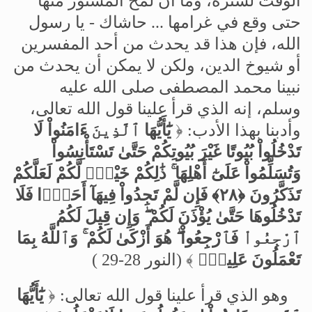
الوقت
لستره،
وما
أن
لمح
المستور
منها
حتى
وقع
في
غرامها
...
حاشاك
-
يا
رسول
الله،
فإن
هذا
قد
يحدث
من
أحد
المفسرين
أو
شيوخ
الدين،
ولكن
لا
يمكن
أن
يحدث
من
نبينا
محمد
المصطفى
صلى
الله
عليه
وسلم،
إنه
الذي
قرأ
علينا
قول
الله
تعالى،
وأدبنا
بهذا
الأدب
:
﴿
يَٰٓأَيُّهَا
ٱلَّذِينَ
ءَامَنُواْ
لَا
تَدْخُلُواْ
بُيُوتًا
غَيْرَ
بُيُوتِكُمْ
حَتَّىٰ
تَسْتَأْنِسُواْ
وَتُسَلِّمُواْ
عَلَىٰٓ
أَهْلِهَا
ذَٰلِكُمْ
خَيْرٌۭ
لَّكُمْ
لَعَلَّكُمْ
تَذَكَّرُونَ
﴿٢٨﴾
فَإِن
لَّمْ
تَجِدُواْ
فِيهَآ
أَحَدًۭا
فَلَا
تَدْخُلُوهَا
حَتَّىٰ
يُؤْذَنَ
لَكُمْ
وَإِن
قِيلَ
لَكُمُ
ٱرْجِعُواْ
فَٱرْجِعُواْ
هُوَ
أَزْكَىٰ
لَكُمْ
وَٱللَّهُ
بِمَا
تَعْمَلُونَ
عَلِيمٌۭ
﴾
(
النور
28-29 )
وهو
الذي
قرأ
علينا
قول
الله
تعالى
:
﴿
يَٰٓأَيُّهَا