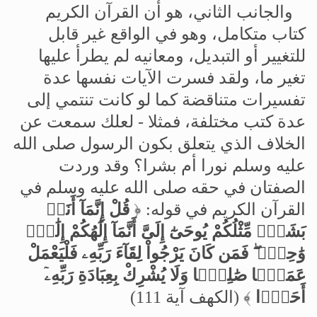
والجانب
الثاني،
هو
أن
القرآن
الكريم
كتاب
متكامل،
وهو
في
الواقع
غير
قابل
للتغيير
أو
التبديل،
ومعانيه
لم
يطرأ
عليها
تغير
ما،
ولقد
فسرت
الآيات
نفسها
عدة
تفسيرات
متناقضة
كما
لو
كانت
تنتمي
إلى
عدة
كتب
مختلفة،
فمثلا
-
لعلك
سمعت
عن
الخلاف
الذي
يتعلق
بكون
الرسول
صلى
الله
عليه
وسلم
نورا
أم
بشرا؟
وقد
وردت
الصفتان
في
حقه
صلى
الله
عليه
وسلم
في
القرآن
الكريم
في
قوله
:
﴿
قُلْ
إِنَّمَآ
أَنَا۠
بَشَرٌۭ
مِّثْلُكُمْ
يُوحَىٰٓ
إِلَىَّ
أَنَّمَآ
إِلَٰهُكُمْ
إِلَٰهٌۭ
وَٰحِدٌۭ
فَمَن
كَانَ
يَرْجُواْ
لِقَآءَ
رَبِّهِۦ
فَلْيَعْمَلْ
عَمَلًۭا
صَٰلِحًۭا
وَلَا
يُشْرِكْ
بِعِبَادَةِ
رَبِّهِۦٓ
أَحَدًۢا
﴾
(
الكهف
آية
111
)