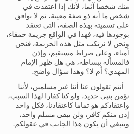
منك
شخصا
آثما،
لأنك
إذا
اعتقدت
في
شخص
ما
أنه
ذو
صفة
معينة،
ثم
لا
توافق
على
تسميته
بهذه
الصفة،
التي
تعتقد
بوجودها
فيه،
فهذا
في
الواقع
جريمة
حمقاء،
ونحن
لا
نرتكب
مثل
هذه
الجريمة،
فنحن
أمناء،
وعلى
صراط
مستقيم،
وإذن
فالمسألة
ببساطة،
هي
هل
ظهر
الإمام
المهدي؟
أم
لا؟
وهذا
سؤال
واضح
.
أنتم
تقولون
عنا
أننا
غير
مسلمين،
لأننا
نؤمن
بنبي
جديد،
ولو
كنا
كفارا
لهذا
السبب،
واعتقادكم
هو
تماما
كاعتقادنا،
فكل
واحد
إذن
منكم
كافر،
ولن
يبقى
مسلم
واحد،
وينبغي
أن
يكون
هذا
الجانب
في
عقولكم
.