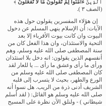
ٱلَّذِينَ
ءَامَنُواْ
لِمَ
تَقُولُونَ
مَا
لَا
تَفْعَلُونَ
﴾
(
الصف
٣
).
إن
هؤلاء
المفسرين
يقولون
حول
هذه
الآيات
:
أن
الإسلام
ينهى
المسلم
عن
دخول
البيوت
وان
كانت
بيوت
الأقرباء
إلا
بعد
التحية
والاستئذان،
وان
هذا
الفعل
كان
من
سنة
المصطفى
صلى
الله
عليه
وسلم،
وهم
أنفسهم
الذين
يقولون
:
انه
دخل
بلا
استئذان
ورأى
ما
رأى
وعشق
ما
رأى
...
يا
للعار
لقد
كان
المصطفى
صلى
الله
عليه
وسلم
من
الورع
والطهر،
بحيث
لا
يتسرب
إلى
قلبه
الشريف
أدنى
ذرة
من
الريب
.
هل
نسوا
أنه
صلى
الله
عليه
وسلم
هو
القائل
: (
لقد
أسلم
شيطاني
) -
ولنلق
الآن
نظرة
على
المسيح