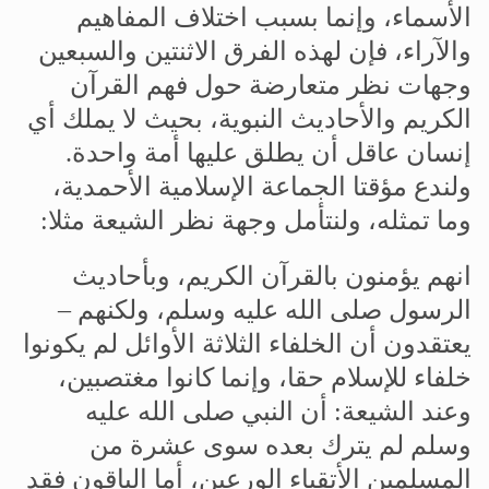
الأسماء،
وإنما
بسبب
اختلاف
المفاهيم
والآراء،
فإن
لهذه
الفرق
الاثنتين
والسبعين
وجهات
نظر
متعارضة
حول
فهم
القرآن
الكريم
والأحاديث
النبوية،
بحيث
لا
يملك
أي
إنسان
عاقل
أن
يطلق
عليها
أمة
واحدة
.
ولندع
مؤقتا
الجماعة
الإسلامية
الأحمدية،
وما
تمثله،
ولنتأمل
وجهة
نظر
الشيعة
مثلا
:
انهم
يؤمنون
بالقرآن
الكريم،
وبأحاديث
الرسول
صلى
الله
عليه
وسلم،
ولكنهم
–
يعتقدون
أن
الخلفاء
الثلاثة
الأوائل
لم
يكونوا
خلفاء
للإسلام
حقا،
وإنما
كانوا
مغتصبين،
وعند
الشيعة
:
أن
النبي
صلى
الله
عليه
وسلم
لم
يترك
بعده
سوى
عشرة
من
المسلمين
الأتقياء
الورعين،
أما
الباقون
فقد