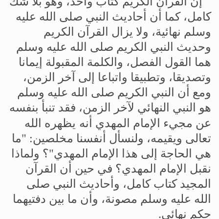
إن
القرآن
الكريم
كتاب
واحد،
وهو
بلا
شك
كامل،
كما
أن
أحاديث
النبي
صلى
الله
عليه
وسلم
نهائية،
ولا
يزال
القرآن
الكريم
وحديث
النبي
الكريم
صلى
الله
عليه
وسلم
هما
القول
الفصل،
والكلمة
المقبولة
إيمانا
وتصديقا،
وتطبيقا
واتباعا
إلى
آخر
الزمن،
ومع
أن
النبي
الكريم
صلى
الله
عليه
وسلم
هو
النبي
النهائي
لآخر
الزمن،
فقد
تنبأ
بنفسه
أنه
عن
مجيء
الإمام
المهدي
يظهره
الله
تعالى
ويقيمه،
ولنسأل
أنفسنا
مخلصين
: "
ما
هي
الحاجة
إلى
هذا
الإمام
المهدي
"
؟
ولماذا
نقبل
الإمام
المهدي؟
في
حين
أن
القرآن
المجيد
كتاب
كامل،
وأحاديث
النبي
صلى
الله
عليه
وسلم
مصونة،
وأن
ما
بين
دفتيهما
حكم
نهائي
.