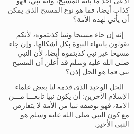
ادعى
أحد
ما
بأنه
المسيح،
وأنه
نبي،
فهو
كذاب
أيضا،
فما
هو
نوع
المسيح
الذي
يمكن
أن
يأتي
لهذه
الأمة؟
إنه
إن
جاء
مسيحا
ونبيا
كذبتموه،
لأنكم
تقولون
بانتهاء
النبوة
بكل
أشكالها،
وإن
جاء
مسيحا
غير
نبي
كذبتموه
أيضا،
لأن
النبي
صلى
الله
عليه
وسلم
قد
أعلن
أن
المسيح
نبي
فما
هو
الحل
إذن؟
الحل
الوحيد
الذي
قدمه
لنا
بعض
علماء
الإسلام
الآخرين
:
أن
يكون
نبيا
تابعـــا
مـــن
الأمة،
فهو
بوصفه
نبيا
من
الأمة
لا
يتعارض
مع
كون
النبي
صلى
الله
عليه
وسلم
هو
النبي
الأخير
.