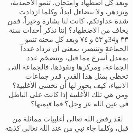
وبعد
كل
اضطهاد
وامتحان،
تنمو
الأحمدية،
وتزدهر،
ولا
تتضاءل
أبداً،
وكلما
ازدادت
شدة
عداوتكم،
كانت
لنا
بشارة
وخيراً،
فمن
يخاف
من
الاضطهاد؟
إننا
نذكر
أحداث
سنة
٣٣
و34و
٥٣
و
٧٤
وبعد
كل
محنة
تنمو
الجماعة
وتنتصر،
بمعنى
أن
تزداد
عدداً
بمعدل
أسرع
مما
قبل،
ويتضخم
عدد
الجماعة،
ومركزها
ونفوذها،
فالجماعة
التي
تحظى
بمثل
هذا
القدر،
قدر
جماعات
الأنبياء،
كيف
يجوز
لها
أن
تخشى
الأغلبية؟
ومن
هي
تلك
الأغلبية
إذا
كانت
على
الباطل
في
عين
الله
عز
وجل؟
فما
قيمتها؟
لقد
رفض
الله
تعالى
أغلبيات
مماثلة
من
قبل،
وكلما
جاء
نبي
من
عند
الله
تعالى
كذبته