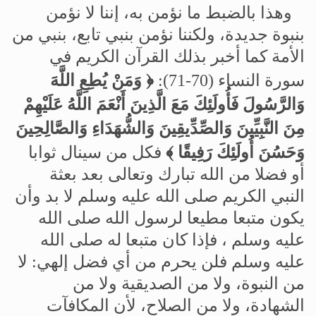
وهذا
بالضبط
ما
نؤمن
به،
إننا
لا
نؤمن
بنبوة
جديدة،
ولكننا
نؤمن
بنبي
تابع،
بنبي
من
الأمة
كما
أخبر
بذلك
القرآن
الكريم
في
سورة
النساء
(70-71
):
﴿
وَمَنْ يُطِعِ اللَّهَ
وَالرَّسُولَ فَأُولَئِكَ مَعَ الَّذِينَ أَنْعَمَ اللَّهُ عَلَيْهِمْ
مِنَ النَّبِيِّينَ وَالصِّدِّيقِينَ وَالشُّهَدَاءِ وَالصَّالِحِينَ
وَحَسُنَ أُولَئِكَ رَفِيقًا
﴾
فكل
من
سينال
ثوابا
أو
فضلا
من
الله
تبارك
وتعالى
بعد
بعثة
النبي
الكريم
صلى
الله
عليه
وسلم
لا
بد
وأن
يكون
متبعا
مطيعا
لرسول
الله
صلى
الله
عليه
وسلم
،
فإذا
كان
متبعا
له
صلى
الله
عليه
وسلم
فلن
يحرم
من
أي
فضل
إلهي
:
لا
من
النبوة،
ولا
من
الصديقية
ولا
من
الشهادة،
ولا
من
الصلاح،
لأن
المكافآت