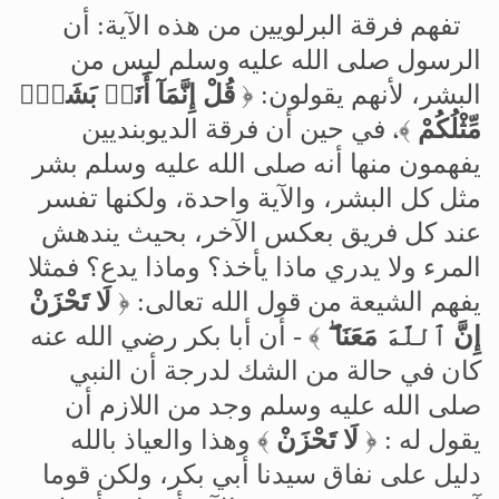
تفهم
فرقة
البرلويين
من
هذه
الآية
:
أن
الرسول
صلى
الله
عليه
وسلم
ليس
من
البشر،
لأنهم
يقولون
:
﴿
قُلْ
إِنَّمَآ
أَنَا۠
بَشَرٌۭ
مِّثْلُكُمْ
﴾،
في
حين
أن
فرقة
الديوبنديين
يفهمون
منها
أنه
صلى
الله
عليه
وسلم
بشر
مثل
كل
البشر،
والآية
واحدة،
ولكنها
تفسر
عند
كل
فريق
بعكس
الآخر،
بحيث
يندهش
المرء
ولا
يدري
ماذا
يأخذ؟
وماذا
يدع؟
فمثلا
يفهم
الشيعة
من
قول
الله
تعالى
:
﴿
لَا
تَحْزَنْ
إِنَّ
ٱللَّهَ
مَعَنَا
﴾
-
أن
أبا
بكر
رضي
الله
عنه
كان
في
حالة
من
الشك
لدرجة
أن
النبي
صلى
الله
عليه
وسلم
وجد
من
اللازم
أن
يقول
له
:
﴿
لَا
تَحْزَنْ
﴾
وهذا
والعياذ
بالله
دليل
على
نفاق
سيدنا
أبي
بكر،
ولكن
قوما