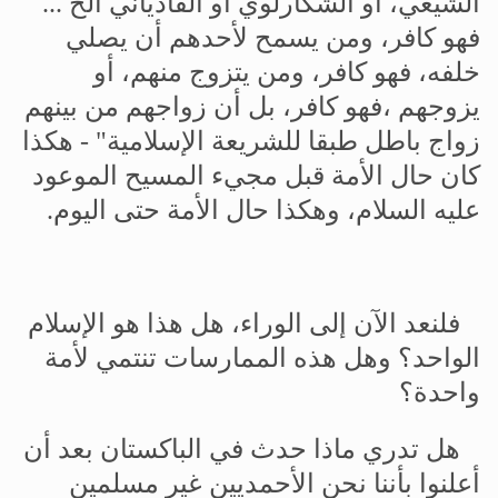
الشيعي،
أو
الشكارلوي
أو
القادياني
الخ
...
فهو
كافر،
ومن
يسمح
لأحدهم
أن
يصلي
خلفه،
فهو
كافر،
ومن
يتزوج
منهم،
أو
يزوجهم
،فهو
كافر،
بل
أن
زواجهم
من
بينهم
زواج
باطل
طبقا
للشريعة
الإسلامية
" -
هكذا
كان
حال
الأمة
قبل
مجيء
المسيح
الموعود
عليه
السلام،
وهكذا
حال
الأمة
حتى
اليوم
.
فلنعد
الآن
إلى
الوراء،
هل
هذا
هو
الإسلام
الواحد؟
وهل
هذه
الممارسات
تنتمي
لأمة
واحدة؟
هل
تدري
ماذا
حدث
في
الباكستان
بعد
أن
أعلنوا
بأننا
نحن
الأحمديين
غير
مسلمين