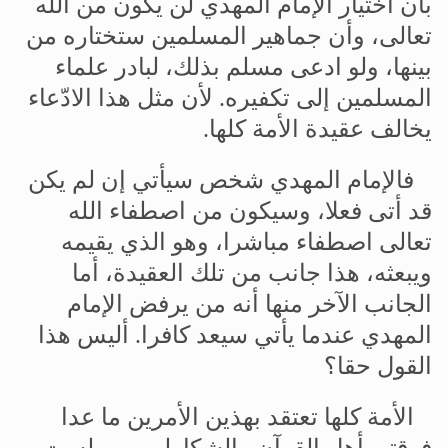
بأن
اختيار
الإمام
المهدي
لن
يكون
من
الله
تعالى،
وأن
جماهير
المسلمين
ستختاره
من
بينها،
ولو
ادعى
مسلم
بذلك،
لبادر
علماء
المسلمين
إلى
تكفيره
.
لأن
مثل
هذا
الادّعاء
يخالف
عقيدة
الأمة
كلها
.
فالإمام
المهدي
شخص
سيأتي
إن
لم
يكن
قد
أتى
فعلا،
وسيكون
من
اصطفاء
الله
تعالى
اصطفاء
مباشرا،
وهو
الذي
يقيمه
ويبعثه،
هذا
جانب
من
تلك
العقيدة،
أما
الجانب
الآخر
منها
أنه
من
يرفض
الإمام
المهدي
عندما
يأتي
سيعد
كافرا
.
أليس
هذا
القول
حقا؟
الأمة
كلها
تعتقد
بهذين
الأمرين
ما
عدا
فرقتي
أهل
القرآن
والشكارلويين،
ولست