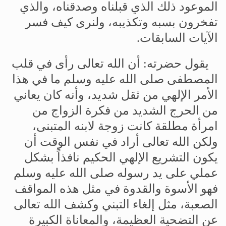
الموعود
ذلك
الذي
قبلناه
وصدقناه،
والذي
تفخرون
بسبه
وتكذيبه،
ولنرى
كيف
فسر
الآيات
السابقات
.
يقول
حضرته
:
أن
الله
تعالى
رأى
في
قلب
المصطفى
صلى
الله
عليه
وسلم
ما
في
هذا
الأمر
الإلهي
من
ثقل
شديد،
وأنه
كان
يعاني
من
الحرج
الشديد
من
فكرة
الزواج
من
امرأة
مطلقة
كانت
زوجة
لابنه
المتبنى،
ولكن
الله
تعالى
أراد
في
نفس
الوقت
أن
يكون
التشريع
الإلهي
الحكيم
نافذاً
بشكل
عملي
على
يد
رسوله
صلى
الله
عليه
وسلم
فهو
الأسوة
والقدوة
في
مثل
هذه
المواقف
الصعبة،
مثل
إلغاء
التبني
وكشف
الله
تعالى
عن
التضحية
العظيمة،
والمعاناة
الكبيرة