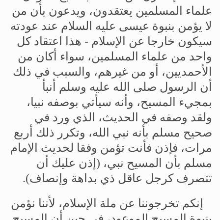
علماء
المسلمين
يعتقدون،
ويدعون
بأن
من
لا
يؤمن
بنبوة
عيسى
عليه
السلام
عند عودته
سيكون
خارجا
عن
الإسلام
-
هذا
اعتقاد
كل
واحد
من
علماء
المسلمين،
سواء
أكان
من
الأحمديين،
أو
من
غيرهم،
والسبب
في
ذلك
أن
الرسول
صلى
الله
عليه
وسلم
أنبأ
بمجيء
المسيح،
وأنه
سيأتي
بوصفه
نبيا،
ولقد
وصفه
في
الحديث،
الذي
ورد
في
صحيح
مسلم
بأنه
نبي
الله،
وتكرر
ذلك
أربع
مرات،
فإذن
فأنت
تؤمن
وفقا
لحديث
الإمام
مسلم
بأن
المسيح
نبي،
(
إذن
عليك
أن
تتصرف
كرجل
عاقل
ذي
بداهة
وإنصاف
).
إنكم
تخرجوننا
عن
ملة
الإسلام،
لأننا
نؤمن
بنبوة
المسيح
الموعود،
في
حين
أن
المسيح