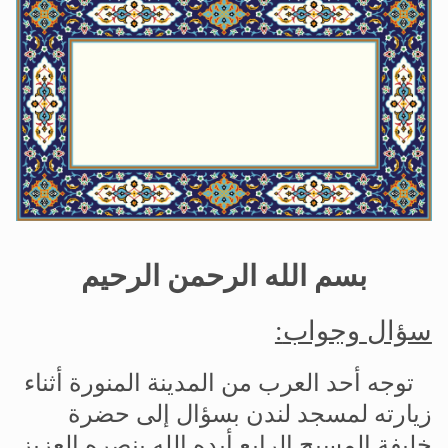
الحجّ.. دلالات، حِكم، وأهداف >> المزيد
اقرأ هذا المقال في أهمية عيد الأضحى و
بسم
الله
الرحمن
الرحيم
سؤال
وجواب
:
توجه
أحد
العرب
من
المدينة
المنورة
أثناء
زيارته
لمسجد
لندن
بسؤال
إلى
حضرة
خليفة
المسيح
الرابع
أيده
الله
بنصره
العزيز