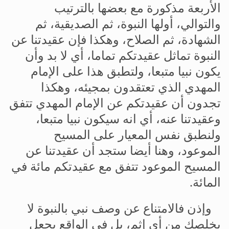
الأربعة
مذكورة
مع
بعضها
بالترتيب
والتوالي،
أولها
النبوة،
ثم
الصديقية،
ثم
الشهادة،
ثم
الصلاح،
وهكذا
فإن
عقيدتنا
عن
النبوة
تماثل
عقيدتكم
تماما،
أي
لا
بد
وأن
يكون
نبيا
متبعا،
ولتطبق
هذا
على
الإمام
المهدي
الذي
تعتقدون
بمجيئه،
وهكذا
تجدون
أن
عقيدتكم
عن
الإمام
المهدي
تتفق
وعقيدتنا
عنه،
أي
انه
سيكون
نبيا
متبعا،
ولنطبق
نفس
المعيار
على
المسيح
الموعود،
وهنا
أيضا
ستجد
أن
عقيدتنا
عن
المسيح
الموعود
تتفق
مع
عقيدتكم
مائة
في
المائة
.
وإذن
فالامتناع
عن
وصف
نبي
بالنبوة
لا
يخلصك
من
أي
إثم،
بل
في
الواقع
يجعل