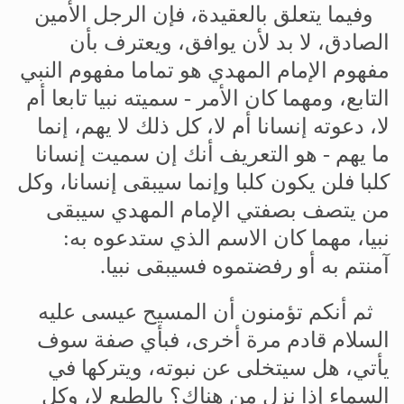
وفيما
يتعلق
بالعقيدة،
فإن
الرجل
الأمين
الصادق،
لا
بد
لأن
يوافق،
ويعترف
بأن
مفهوم
الإمام
المهدي
هو
تماما
مفهوم
النبي
التابع،
ومهما
كان
الأمر
-
سميته
نبيا
تابعا
أم
لا،
دعوته
إنسانا
أم
لا،
كل
ذلك
لا
يهم،
إنما
ما
يهم
-
هو
التعريف
أنك
إن
سميت
إنسانا
كلبا
فلن
يكون
كلبا
وإنما
سيبقى
إنسانا،
وكل
من
يتصف
بصفتي
الإمام
المهدي
سيبقى
نبيا،
مهما
كان
الاسم
الذي
ستدعوه
به
:
آمنتم
به
أو
رفضتموه
فسيبقى
نبيا
.
ثم
أنكم
تؤمنون
أن
المسيح
عيسى
عليه
السلام
قادم
مرة
أخرى،
فبأي
صفة
سوف
يأتي،
هل
سيتخلى
عن
نبوته،
ويتركها
في
السماء
إذا
نزل
من
هناك؟
بالطبع
لا،
وكل