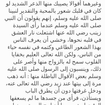
وغيرهما
أقوالا
يصيبك
منها
الذعر
الشديد
لو
كان
في
قلبك
شعور
بالمحبة
والتقدير
لنبينا
صلى
الله
عليه
وسلم،
إنهم
يقولون
أن
النبي
صلى
الله
عليه
وسلم
عندما
رأى
السيدة
زينب
رضي
الله
عنها
اشتعلت
نار
العشق
في
قلبه
نحوها،
وخشي
أن
يعرف
الناس
بهذا
الشعور
الطاغي
وكتمه
في
نفسه
حياء
من
الناس،
ولكن
الله
تعالى
العليم
بخفايا
القلوب
سمح
له
بالزواج
منها
وأصر
على
ذلك،
وينسبون
إلى
الرسول
صلى
الله
عليه
وسلم
بعض
الأقوال
الباطلة
منها
:
أنه
ذهب
مرة
إلى
بيتها
عند
زيد
رضي
الله
تعالى
عنه،
ودخل
غرفتها
دون
أن
يطرق
الباب
ويستأذن،
فرأى
من
جسدها
ما
لم
يسعفها