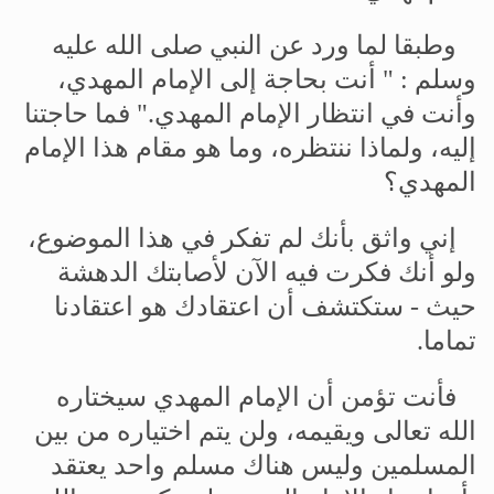
وطبقا
لما
ورد
عن
النبي
صلى
الله
عليه
وسلم
: "
أنت
بحاجة
إلى
الإمام
المهدي،
وأنت
في
انتظار
الإمام
المهدي
."
فما
حاجتنا
إليه،
ولماذا
ننتظره،
وما
هو
مقام
هذا
الإمام
المهدي؟
إني
واثق
بأنك
لم
تفكر
في
هذا
الموضوع،
ولو
أنك
فكرت
فيه
الآن
لأصابتك
الدهشة
حيث
-
ستكتشف
أن
اعتقادك
هو
اعتقادنا
تماما
.
فأنت
تؤمن
أن
الإمام
المهدي
سيختاره
الله
تعالى
ويقيمه،
ولن
يتم
اختياره
من
بين
المسلمين
وليس
هناك
مسلم
واحد
يعتقد