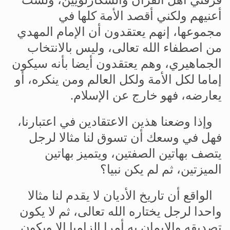
أعنيهم
ولكني
أقصد
الأمة
كلها
في
مجموعها،
إنهم
يعتقدون
أن
الإمام
المهدي
من
اصطفاء
الله
تعالى،
وليس
بالانتخاب
الجماهيري،
وهم
يعتقدون
أيضا
بأنه
سيكون
إماما
لكل
الأمة
ولكل
العالم
ومن
ينكره،
أو
يعارضه،
فهو
خارج
عن
الإسلام
.
وإذا
وضعنا
هذين
الاعتقادين
في
اعتبارنا،
فهل
في
وسعك
أن
تسوق
لنا
مثالا
لرجل
يتصف
بهاتين
الصفتين،
ويتميز
بهاتين
الميزتين،
ثم
لم
يكن
نبيا؟
الواقع
أن
تاريخ
الأديان
لا
يقدم
لنا
مثالا
واحدا
لرجل
يختاره
الله
تعالى،
ثم
لا
يكون
تصديقه
والإيمان
به
أمرا
إلزاميا
إلا
ويكون