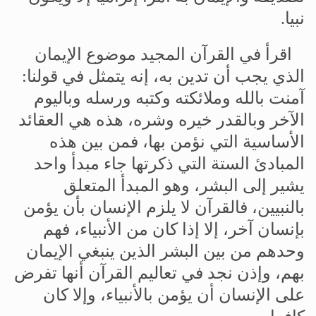
نبيا
.
اقرأ
في
القرآن
المجيد
موضوع
الإيمان
الذي
يجب
أن
تدين
به،
إنه
يتمثل
في
قولنا
:
آمنت
بالله
وملائكته
وكتبه
ورسله
وباليوم
الآخر
وبالقدر
خيره
وشره،
هذه
هي
العقائد
الأساسية
التي
نؤمن
بها،
فمن
بين
هذه
المبادئ
الستة
التي
ذكرتها
جاء
مبدأ
واحد
يشير
إلى
البشر،
وهو
المبدأ
المتعلق
بالنبيين،
فالقرآن
لا
يلزم
الإنسان
بأن
يؤمن
بإنسان
آخر،
إلا
إذا
كان
من
الأنبياء،
فهم
وحدهم
من
بين
البشر
الذين
ينبغي
الإيمان
بهم،
وإذن
نجد
في
تعاليم
القرآن
أنها
تفرض
على
الإنسان
أن
يؤمن
بالأنبياء،
وإلا
كان