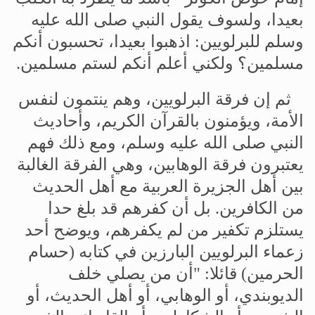
بعيدا،
ولسوف
يقول
النبي
صلى
الله
عليه
وسلم
للبرلويين
:
اذهبوا
بعيدا،
تحسبون
أنكم
مسلمين؟
ولكني
أعلم
أنكم
لستم
مسلمين
.
ثم
إن
فرقة
البرلويين،
وهم
ينتمون
لنفس
الأمة،
ويؤمنون
بالقرآن
الكريم،
وأحاديث
النبي
صلی
الله
عليه
وسلم،
ومع
ذلك
فهم
يعتبرون
فرقة
الوهابين،
وهي
الفرقة
الغالبة
بين
أهل
الجزيرة
العربية
مع
أهل
الحديث
من
الكافرين
.
بل
أن
كفرهم
قد
بلغ
حدا
يستلزم
تكفير
من
لم
يكفرهم،
ويوضح
أحد
زعماء
البرلويين
البارزين
في
كتابه
(
حسام
الحرمين
)
قائلا
: "
أن
من
يصلي
خلف
الديوبندي،
أو
الوهابي،
أو
أهل
الحديث،
أو