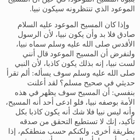
الموعود
الذي
تنتظرونه
سيكون
نبيا
.
وإذا
كان
المسيح
الموعود
عليه
السلام
صادق
فلا
بد
وأن
يكون
نبيا،
لأن
الرسول
الأقدس
صلى
الله
عليه
وسلم
سماه
نبيا،
ولنفرض
أن
المسيح
الموعود
قال
أنني
لست
نبيا،
إنه
بذلك
يكون
كاذبا،
لأن
النبي
صلى
الله
عليه
وسلم
سوف
يسأله
:
ألم
تقرأ
حديثي
في
صحيح
مسلم؟
لقد
أعلنت
بنفسي
:
أن
المسيح
سوف
يظهر
في
هذه
الأمة
بوصفه
نبيا،
فلو
ادعى
أحد
أنه
المسيح،
وأنه
ليس
نبيا
فلا
شك
أنه
يكون
كاذبا
بكل
تأكيد،
إنك
لا
تستطيع
التحقق
من
صدقه
بطريقة
أخرى،
ولكنكم
حسب
منطقكم،
إذا