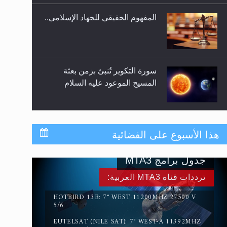
المفهوم الحقيقي للجهاد الإسلامي..
سورة التكوير تُنبئ بزمن بعثة
المسيح الموعود عليه السلام
حقيقة المسيح الدجال
هذا الأسبوع على الفضائية
جدول برامج MTA3
القرآن قاضٍ وحكمٌ على السنة
ترددات قناة MTA3 العربية:
ومهيمنٌ عليها.. ليس العكس
HOTBIRD 13B: 7° WEST 11200MHZ 27500 V
5/6
EUTELSAT (NILE SAT): 7° WEST-A 11392MHZ