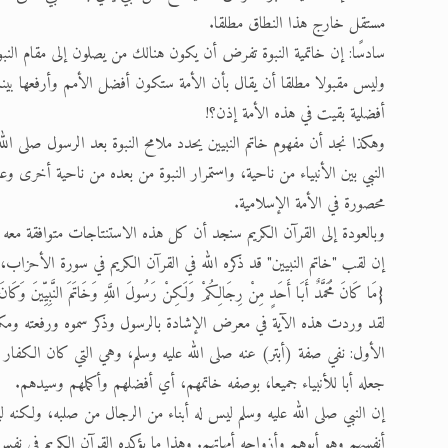
مستقل خارج هذا النطاق مطلقا.
سادسًا: إن خاتمية النبوة تفرض أن يكون هنالك من يصلون إلى مقام النبو
وليس مقبولا مطلقا أن يقال بأن الأمة ستكون أفضل الأمم وأرفعها بينم
أفضلية بقيت في هذه الأمة إذن؟!
وهكذا نجد أن مفهوم خاتم النبيين يحدد ملامح النبوة بعد الرسول صلى ال
النبي بين الأنبياء من ناحية، واستمرار النبوة من بعده من ناحية أخرى
محصورة في الأمة الإسلامية.
وبالعودة إلى القرآن الكريم سنجد أن كل هذه الاستنتاجات متوافقة معه تم
إن لقب "خاتم النبيين" قد ذكره الله في القرآن الكريم في سورة الأحزاب
{مَا كَانَ مُحَمَّدٌ أَبَا أَحَدٍ مِنْ رِجَالِكُمْ وَلَكِنْ رَسُولَ اللَّهِ وَخَاتَمَ النَّبِيِّينَ وَكَ
لقد وردت هذه الآية في معرض الإشادة بالرسول وذكر سموه ورفعته ومكانته
الأول: نفي صفة (أبتر) عنه صلى الله عليه وسلم، وهي التي كان الكفار يعيّ
جعله أبا للأنبياء جميعا، بوصفه خاتمهم، أي أفضلهم وأكملهم وسيدهم.
إن النبي صلى الله عليه وسلم ليس له أبناء من الرجال من صلبه، ولكنه لي
أنفسهم وهو أبوهم وأزواجه أمهاتهم. وهذا ما يؤكده القرآن الكريم في نفس سو