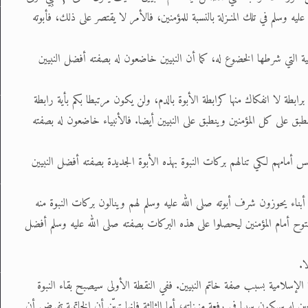
َأَزْوَاجُهُ أُمَّهَاتُهُمْ} (الأحزاب 7).. وكونه صلى الله عليه وسلم في تلك المنـزلة بالنسبة للمؤمنين، فالأمر لا يقتصر على ذلك، فأبوته
روحية التي شرطها الخضوع له، كما أن النبيين خاضعون له بصفته أفضل النبيين
بطة لا انفكاك منها كرابطة الأبوة بالدم، ولن يكون مرتبطا بكم بأية رابطة
طبق على كل المؤمنين وينطبق على النبيين أيضا. فالأنبياء خاضعون له بصفته
فس أمامهم لكي تنالهم بركات النبوة بهذه الأبوة الجديدة بصفته أفضل النبيين
بناء يحوزون شرف أبوته صلى الله عليه وسلم لهم وينالون بركات النبوة منه
توح أمام المؤمنين ليحصلوا على هذه البركات بصفته صلى الله عليه وسلم أفضل
ا.
 الإسلامية بسبب صفة خاتم النبيين. ففي النقطة الأولى سيصبح بقاء النبوة
 له سيكون سببا في رفعة منـزلته، أما الثالثة فإنها تبيّن أن الخاتمية تفرض أن