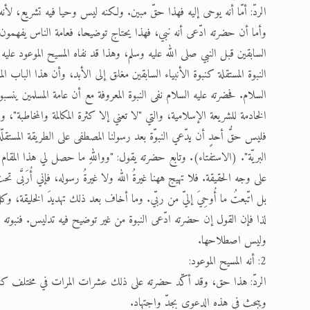
الردّ: أمّا أنه يوحى إليه فهذا حقّ مبين. ولكنه ليس وحيا فيه تشريع، لأن
وأما أن حضرته ادّعى أنه نبي، فهذا يحتاج توضيحا، فعامة الناس يفهمون من ا
السابقين قبل النبي صلى الله عليه وسلم، وهذا قد نفاه المسيح الموعود عل
النبوة المستقلة كنبوة الأنبياء السابقين مغلق إلى الأبد، وأن هذا الباب
السلام. فحضرته عليه السلام نفى النبوة المعروفة مع أن عامة المسلمين ينس
الخادمة للشريعة الإسلامية، والتي "لا تعني إلا كثرة المكالمة والمخاطبة"، و
فليس حقُّ أحدٍ أن يدّعي النبوّة بعد رسولنا المصطفى على الطريقة المستقلّة، 
البريّة". (الاستفتاء). وتابع حضرته يقول: "وواللهِ ما حصل لي هذا المقام إلا 
على وجه الحقيقة. فلا تهيج ههنا غيرةُ الله ولا غيرةُ رسوله، فإني أُرَبَّى
بل اتّبعتُ ما أُوحِيَ إليّ من ربّي. وما أخاف بعد ذلك تهديدَ الخليقة، وكلّ
لذا فإن القول إن حضرته ادّعى النبوة من غير توضيح فيه تدليس. فنبوته ليس
وليس اصطلاحها.
2: أنه المسيح الموعود:
الردّ: هذا حق، وقد أكّد حضرته على ذلك عشرات المرات في مختلف كتبه وأق
ويبحث في هذه الدعوى بجدّ واجتهاد.