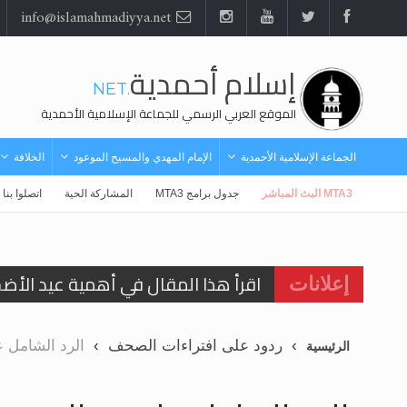
info@islamahmadiyya.net
إسلام أحمدية
.NET
الموقع العربي الرسمي للجماعة الإسلامية الأحمدية
الجماعة الإسلامية الأحمدية
الإمام المهدي والمسيح الموعود
الخلافة
MTA3 البث المباشر
جدول برامج MTA3
المشاركة الحية
اتصلوا بنا
اقرأ هذا المقال في أهمية عيد الأض
إعلانات
اقرأ هذا المقال في أهمية عيد الأض
الحجّ.. دلالات، حِكم، وأهداف >> المزي
ردود على افتراءات الصحف
الرد الشامل 
الرئيسية
تعميم هامّ لأفراد الجماعة >> المزيد