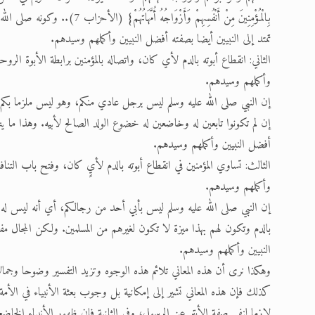
بِالْمُؤْمِنِينَ مِنْ أَنْفُسِهِمْ و
تمتد إلى النبيين أيضا بصفته أفضل النبيين وأكملهم وسيدهم.
الثاني: انقطاع أبوته بالدم لأي كان، واتصاله بالمؤمنين برابطة الأبوة ال
وأكملهم وسيدهم.
إن النبي صلى الله عليه وسلم ليس برجل عادي منكم، وهو ليس ملزما بكم برا
إن لم تكونوا تابعين له وخاضعين له خضوع الولد الصالح لأبيه. وهذا ما ين
أفضل النبيين وأكملهم وسيدهم.
الثالث: تساوي المؤمنين في انقطاع أبوته بالدم لأيٍ كان، وفتح باب التنا
وأكملهم وسيدهم.
إن النبي صلى الله عليه وسلم ليس بأبي أحد من رجالكم، أي أنه ليس له أ
بالدم وتكون لهم بهذا ميزة لا تكون لغيرهم من المسلمين. ولكن المجال مف
النبيين وأكملهم وسيدهم.
وهكذا نرى أن هذه المعاني تلائم هذه الوجوه وتزيد التفسير وضوحا وجمال
كذلك فإن هذه المعاني تشير إلى إمكانية بل وجوب بعثة الأنبياء في الأمة
لازما لنفي صفة الأبتر عن الرسول، وفي الثانية فإن ظهور الأنبياء الخاضعين