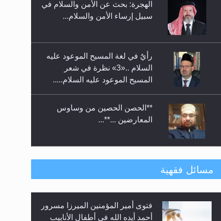
الهجرة: بحث عن الأمن والسلام في
حفل توزيع الشهادات في الجامعة
سبيل إرساء الأمن والسلام...
الأحمدية بنيجيريا لعام 2025
رأيٌ في لغة المسيح الموعود عليه
السلام ..«3» نظرة في شعر
المسيح الموعود عليه السلام.....
**الحصن الحصين من وساوس
المعارضين ...**...
متطلَّبات التّحريك الجديد...
مسائل فقهية
فتوى أمير المؤمنين الميرزا مسرور
رأيٌ في لغة المسيح الموعود عليه
أحمد أيده الله في أطفال الأنابيب