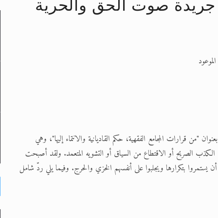
جريدة صوت الحق والحرية
لى حضرة امير المؤمنين أيده الله والمكتب العربي >> الم
 زكريا يطرس وأعداء الإسلام اضغط هنا >> المزيد
الموعود
إسراء والمعراج >> المزيد
تم النبيين صلى الله عليه وسلم >> المزيد
د
ان "من قرارات المجامع الفقهية، حكم القاديانية والانتماء إليها"، وهي
على الكذب الصريح أو الاقتطاع من السياق أو التشويه المتعمد. ولقد أصبحت
ستمروا بتكرارها ويجلبوا على أنفسهم الخزي والحرج. وفيما يلي ردّ شامل