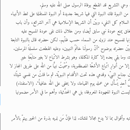
ه وحي التشريع قد انقطع بوفاة الرسول صلى الله عليه وسلم.
لنبوة تلك النبوة التي فيها شريعة جديدة أو النبوة المستقلة على نمط الأنبياء
يه السلام كل النفي، وبيّن أن الشريعة الإسلامية هي آخر الشرائع، وأن باب
 المغلق يمنع عودة نبي سابق أيضا؛ ومن خلال ذلك نفى عودة المسيح عليه
بونها للمسيح عند نزوله من السماء حسب ظنّهم. لكن حضرته قال بالنبوة التابعة
بيّن حضرته بوضوح "أنّ رسولَنا خاتَمُ النبيين، وعليه انقطعت سلسلةُ المرسلين.
وما بقي بعده إلا كثرة المكالمة، وهو بشرط الاتّباع لا بغير متابَعَةِ خيرِ
من أنوارِ اتّباعِ الأشعّة المصطفوية، وسُمّيتُ نبيًّا من الله على طريق المجاز لا
 تحت جناح النبيّ، وقدمي هذه تحت الأقدام النبويّة. ثم ما قلتُ من نفسي شيئًا،
ُ أحدٍ يُسأَل عن عمله يوم القيامة، ولا يخفى على الله خافيةٌ". (الاستفتاء)
ت النبوة المعهودة المعروفة، بل هي المحدَّثية، وأهم ما في الأمر مضمونها
وال بما لا يدع مجالا للشك. لذا فإنّ مَن لديه بذرة من الخير يهتمّ بالأمر