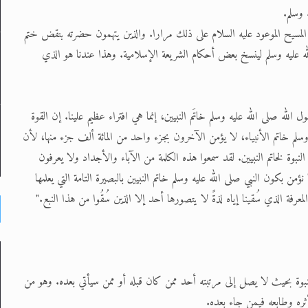
د المسيح الموعود عليه السلام على ذلك مرارا. والذين يتهمون حضرته بنقض ختم
لله عليه وسلم لينسخ بعض أحكام الشريعة الإسلامية. وهذا عندنا هو الذي
 الله صلى الله عليه وسلم خاتَم النبيين، إنما هي افتراء عظيم علينا. إن القوة
ه وسلم خاتم الأنبياء، لا يؤمن الآخرون بجزء واحد من المائة ألف جزء منها، لأن
بوة لخاتم النبيين. لقد سمعوا هذه الكلمة من الآباء والأجداد ولا يعرفون
ؤمن بكون النبي صلى الله عليه وسلم خاتم النبيين بالبصيرة التامة التي يعلمها
فة الذي سُقينا إياه لذةً لا يتصورها أحد إلا الذين سُقُوا من هذا النبع."
نبوة بحيث لا يصل إلى مرتبته أحد ممن كان قبله أو ممن سيأتي بعده. وهو من
أثره وطابعه فيمن جاء بعده.