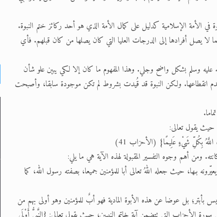
ة في الأمة الإسلامية كدليل على كمال الأمة الذي هو أحد ركائز ختم النبوة.
ا لا يصل أفرادها إلى الدرجات العليا التي كان يصلها من كان قبلهم. فأي
له عليه وسلم بشكل واضح وجلي. وهذا المفهوم ما كان إلا لكي يبين علو شأن
 وعدم انقطاعها. ولكن النبوة قد قُيدت بشروط لم تكن موجودة سابقا، وأصبحت
اما.
، حيث يقول تعالى:
انَ اللَّهُ بِكُلِّ شَيْءٍ عَلِيمًا} (الأحزاب 41)
. ومن أهم وجوه التفسير المقبولة لهذه الآية هي ما يلي:
رونه بـها، حيث جعله اللهُ تعالى أبا للمؤمنين جميعا، بصفته رسول الله، كما
س بأبتر؛ بل عوضا عن هذه الأبوة المادية فهو أبٌ للمؤمنين وهو أولى بهم من
رة الأحزاب التي تتضمن آية خاتم النبيين، حيث يقول تعالى: {النَّبِيُّ أَوْلَى