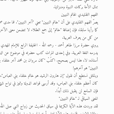
تنال الأمة بركات النبوة ومنـزلتها.
الفهم التقليدي لخاتم النبيين
يصرّ الفهم التقليدي على أن "خاتم النبيين" تعني "آخر النبيين". فما مدى 
كما رأينا سابقا، فإن إضافة "خاتم" إلى جمع العقلاء لا تتضمن معنى الآخ
من كل من يعرف العربية.
يروي حضرة مرزا طاهر أحمد - رحمه الله - الخليفة الرابع للإمام المهدي
يدرسه اللغة العربية. وفي إحدى المرات كتب حضرته في موضوع عن الدولة 
أستاذه: لا، هذا ليس بصحيح. اكتُبْ "كان مروان بن محمد آخر خلفاء بني
النبيين" هو آخرهم!
وبالمثل نستطيع أن نقول "إن هارون الرشيد هو خاتم خلفاء بني العباس"
كان أعظم خلفاء بني العباس، وقد أرسى قواعد الدولة وتميز في نواح شت
فإن السامع لن يتقبل ذلك أبدًا.
المعنى السياقي لـ "خاتم النبيين"
لقد وردت هذه الآية الكريمة في سياق الحديث عن زواج النبي صلى الله ع
مطلقة الابن، فجاءت هذه الآية لتنفي أبوته الجسدية صلى الله عليه وسلم 