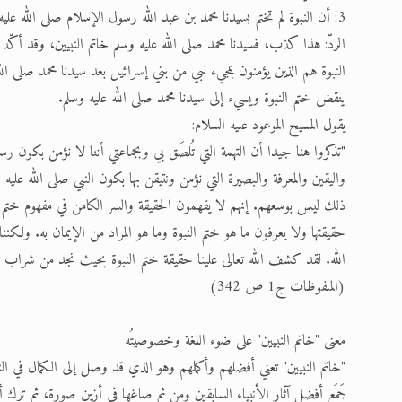
3: أن النبوة لم تختم بسيدنا محمد بن عبد الله رسول الإسلام صلى الله عليه وسلم.
الردّ: هذا كذب، فسيدنا محمد صلى الله عليه وسلم خاتم النبيين، وقد أكّ
النبوة هم الذين يؤمنون بمجيء نبي من بني إسرائيل بعد سيدنا محمد صلى ا
ينقض ختم النبوة ويسيء إلى سيدنا محمد صلى الله عليه وسلم.
يقول المسيح الموعود عليه السلام:
"تذكروا هنا جيدا أن التهمة التي تُلصَق بي وبجماعتي أننا لا نؤمن بكون رسول
واليقين والمعرفة والبصيرة التي نؤمن ونتيقن بها بكون النبي صلى الله علي
ذلك ليس بوسعهم. إنهم لا يفهمون الحقيقة والسر الكامن في مفهوم ختم الن
حقيقتها ولا يعرفون ما هو ختم النبوة وما هو المراد من الإيمان به. ولكننا ن
الله. لقد كشف الله تعالى علينا حقيقة ختم النبوة بحيث نجد من شراب المعر
(الملفوظات ج1 ص 342)
معنى "خاتم النبيين" على ضوء اللغة وخصوصيتُه
"خاتم النبيين" تعني أفضلهم وأكملهم وهو الذي قد وصل إلى الكمال في ال
جَمَع أفضل آثار الأنبياء السابقين ومن ثم صاغها في أزين صورة، ثم ترك 