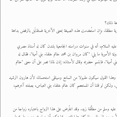
صحة ذلك؟
رية مطلقا. وإن استُخدمت هذه الصيغة بمعنى الآخرية فستقابَل بالرفض بداهة
 عليه السلام، أنه في سنوات دراسته الجامعية بلندن كان له أستاذ مصري
الأموية ما يلي: "كان مروان بن محمد خاتم خلفاء بني أمية". فقال له
 أمية". فابتسم حضرته وقال لأستاذه: إذن لماذا تصر على أن معنى "خاتم
، وهذا القول سيكون مقبولا من السامع وسيلقى استحسانا، لأن هارون الرشيد
ى. ولكن لو قلنا أن المستعصم كان خاتم خلفاء بني العباس، بصفته آخرهم،
ليه وسلم من مطلَّقة زيد. وقد اعتُرض على هذا الزواج باعتباره زواجا من
لأحد من الرجال. ولما كان هذا التعبير مما يمكن أن يساء فهمه، وسط محيط