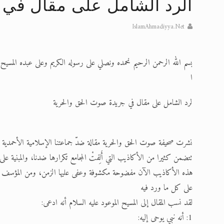
الرد الشامل على مقال في 
تعميم هامّ لأفراد الجماعة >> المزيد
IslamAhmadiyya.Net
إعلان هامّ بخصوص الرسائل المرسلة إ
للانتقال إلى كافة الردود على القمص
بسم الله الرحمن الرحيم نحمده ونصلي على رسوله الكريم وعلى عبده المسيح 
اقرأ هذا الكتاب وتعرّف على حقيقة ال
ا
عرض مصوَّر لأقوال المستشرقين في خا
لرد الشامل على مقال في جريدة صوت الحق والحرية
الحجّ.. دلالات، حِكم، وأهداف >> المزي
نشرت صحيفة صوت الحق والحرية مقالة ضدّ جماعتنا الإسلامية الأحمدية بعنو
تتضمن كثيرا من الأكاذيب التي أَلِفتْ المجامع تكرارها ضدنا، والمبنية 
هذه الأكاذيب الآن مفضوحة مكشوفة وعفى عليها الزمن، ومن المؤسف أن ي
على كل ما ورد فيه
لقد نسب المقال إلى المسيح الموعود عليه السلام أنه ادعى:
1: أنه نبي يوحى إليه: