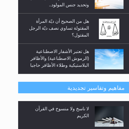
السلام.. 4...
وتحديد جنس المولود..
هل من الصحيح أن ديّة المرأة
المقتولة تساوي نصف ديّة الرجل
المقتول؟
هل تعتبر الأشفار الاصطناعية
(الرموش الاصطناعية) والأظافر
البلاستيكية وطلاء الأظافر حاجبا
للوضوء وهل يُسمح الصلاة بها؟
هل يُحسب حول الزكاة وفق السنة
مفاهيم وتفاسير تجديدية
الميلادية أو الهجرية؟
لا ناسخ ولا منسوخ في القرآن
هل يجوز فتح مشروع كوافير نسائي
الكريم
للمحجبات وغير المحجبات؟