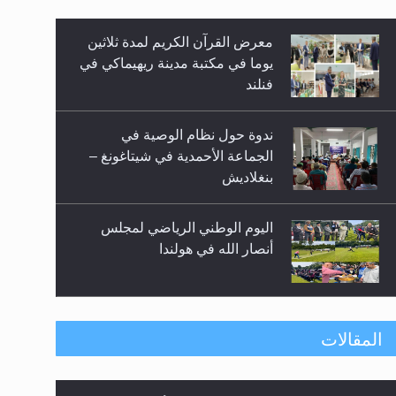
معرض القرآن الكريم لمدة ثلاثين
زيد
يوما في مكتبة مدينة ريهيماكي في
فنلند
ندوة حول نظام الوصية في
الجماعة الأحمدية في شيتاغونغ –
بنغلاديش
اليوم الوطني الرياضي لمجلس
أنصار الله في هولندا
إتمام حفظ القرآن الكريم لثلاثة
المقالات
طلاب من مدرسة الحفظ في غانا