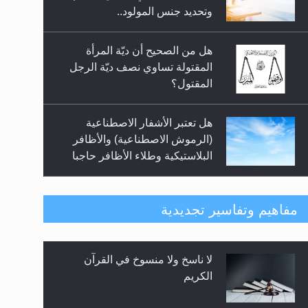
السلام.. 4...
وتحديد جنس المولود..
هل من الصحيح أن ديّة المرأة
المقتولة تساوي نصف ديّة الرجل
المقتول؟
هل تعتبر الأشفار الاصطناعية
(الرموش الاصطناعية) والأظافر
البلاستيكية وطلاء الأظافر حاجبا
للوضوء وهل يُسمح الصلاة بها؟
هل يُحسب حول الزكاة وفق السنة
مفاهيم وتفاسير تجديدية
الميلادية أو الهجرية؟
لا ناسخ ولا منسوخ في القرآن
هل يجوز فتح مشروع كوافير نسائي
الكريم
للمحجبات وغير المحجبات؟