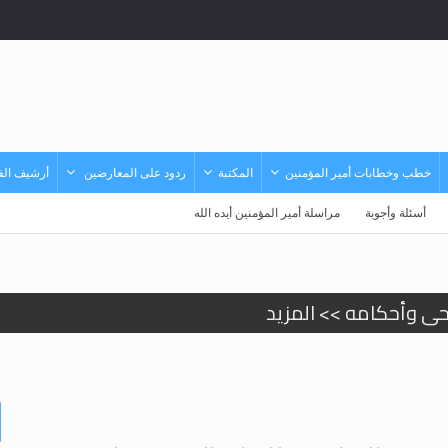
خطب وخطابات أمير المؤمنين
المكتبة
ردود على المعارضين
أرشيف الفي
أسئلة وأجوبة
مراسلة أمير المؤمنين أيده الله
حى وأحكامه >> المزيد
حى وأحكامه >> المزيد
د