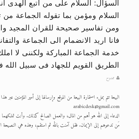
السؤال: السلام على من اتبع الهدى انى
تعميم هامّ لأفراد الجماعة >> المزيد
السلام ومؤمن بما تقوله الجماعة من ت
إعلان هامّ بخصوص الرسائل المرسلة إ
ومن تفاسير صحيحة للقران المجيد والا
للانتقال إلى كافة الردود على القمص
فانا اريد الانضمام الى الجماعة والت
اقرأ هذا الكتاب وتعرّف على حقيقة ال
خدمة الجماعة المباركة ولكننى لا املك 
عرض مصوَّر لأقوال المستشرقين في خا
الطريق القويم للجهاد فى سبيل الله 
الحجّ.. دلالات، حِكم، وأهداف >> المزي
ممدوح
البيعة تتم بملء استمارة البيعة من الموقع وإرسالها إلى أمير المؤمنين عبر 
arabicdesk@gmail.com
الدعاء إلى الله هو أهم من المال، والعمل الصالح كذلك. وأنت تملكهما 
مَن تدعوهم إلى الإيمان. فقل آمنت بالله ثم استقم، وهذه هي النصيحة الأ