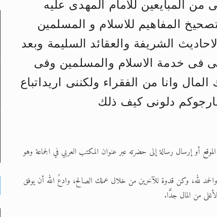
 من المبايعين للامام المهدى عليه
صحيخ المفاهيم للاسلام و المسلمين
لى حضرة امير المؤمنين أيده الله والمكتب العربي >> الم
حاديث الشريفة والعقائد السليمة وبعد
 زكريا يطرس وأعداء الإسلام اضغط هنا >> المزيد
فانى فى خدمة الاسلام والمسلمين وفى
إسراء والمعراج >> المزيد
المال وانا من الفقراء ولكننى اريداتباع
تم النبيين صلى الله عليه وسلم >> المزيد
فارجوكم دلونى كيف ذلك
د
هذا الموقع أو إرسال رسالة إلى حضرته عبر عنوان المكتب العربي في الجماعة وهو
والحمد لله، وكن قدوة للآخرين من خلال عملك الصالح، وادعُ الله أن يوفق
غلى من المال جدًّا.