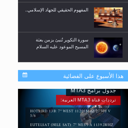
المفهوم الحقيقي للجهاد الإسلامي..
سورة التكوير تُنبئ بزمن بعثة
المسيح الموعود عليه السلام
حقيقة المسيح الدجال
هذا الأسبوع على الفضائية
جدول برامج MTA3
القرآن قاضٍ وحكمٌ على السنة
ترددات قناة MTA3 العربية:
ومهيمنٌ عليها.. ليس العكس
HOTBIRD 13B: 7° WEST 11200MHZ 27500 V
5/6
EUTELSAT (NILE SAT): 7° WEST-A 11392MHZ