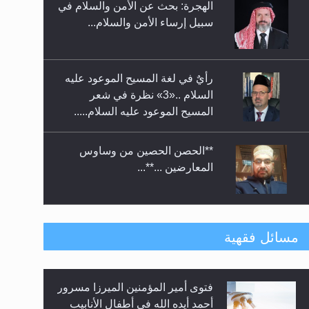
الهجرة: بحث عن الأمن والسلام في
حفل توزيع الشهادات في الجامعة
سبيل إرساء الأمن والسلام...
الأحمدية بنيجيريا لعام 2025
رأيٌ في لغة المسيح الموعود عليه
السلام ..«3» نظرة في شعر
المسيح الموعود عليه السلام.....
**الحصن الحصين من وساوس
المعارضين ...**...
متطلَّبات التّحريك الجديد...
مسائل فقهية
فتوى أمير المؤمنين الميرزا مسرور
رأيٌ في لغة المسيح الموعود عليه
أحمد أيده الله في أطفال الأنابيب