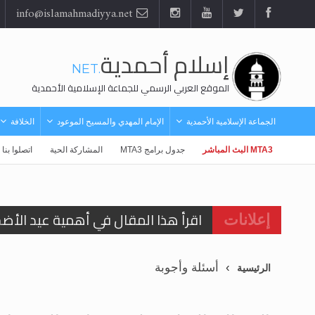
info@islamahmadiyya.net
إسلام أحمدية
.NET
الموقع العربي الرسمي للجماعة الإسلامية الأحمدية
الجماعة الإسلامية الأحمدية
الإمام المهدي والمسيح الموعود
الخلافة
MTA3 البث المباشر
جدول برامج MTA3
المشاركة الحية
اتصلوا بنا
اقرأ هذا المقال في أهمية عيد الأض
إعلانات
اقرأ هذا المقال في أهمية عيد الأض
أسئلة وأجوبة
الرئيسية
الحجّ.. دلالات، حِكم، وأهداف >> المزي
تعميم هامّ لأفراد الجماعة >> المزيد