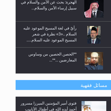
الهجرة: بحث عن الأمن والسلام في
حفل توزيع الشهادات في الجامعة
سبيل إرساء الأمن والسلام...
الأحمدية بنيجيريا لعام 2025
رأيٌ في لغة المسيح الموعود عليه
السلام ..«3» نظرة في شعر
المسيح الموعود عليه السلام.....
**الحصن الحصين من وساوس
المعارضين ...**...
متطلَّبات التّحريك الجديد...
مسائل فقهية
فتوى أمير المؤمنين الميرزا مسرور
رأيٌ في لغة المسيح الموعود عليه
أحمد أيده الله في أطفال الأنابيب