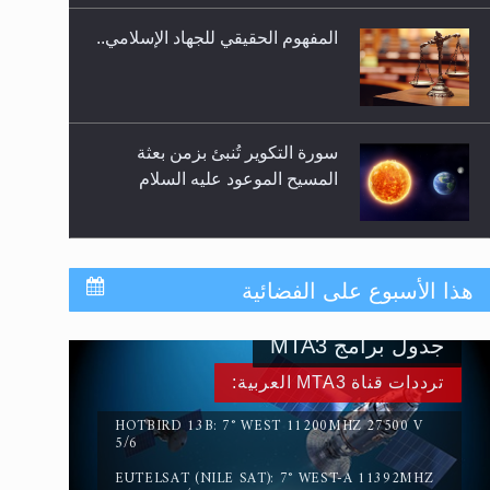
المفهوم الحقيقي للجهاد الإسلامي..
سورة التكوير تُنبئ بزمن بعثة
المسيح الموعود عليه السلام
حقيقة المسيح الدجال
هذا الأسبوع على الفضائية
جدول برامج MTA3
القرآن قاضٍ وحكمٌ على السنة
ترددات قناة MTA3 العربية:
ومهيمنٌ عليها.. ليس العكس
HOTBIRD 13B: 7° WEST 11200MHZ 27500 V
5/6
EUTELSAT (NILE SAT): 7° WEST-A 11392MHZ