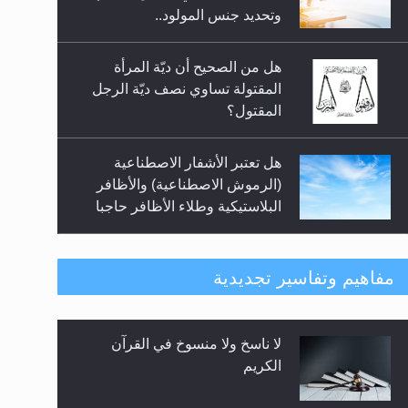
السلام.. 4...
وتحديد جنس المولود..
هل من الصحيح أن ديّة المرأة
المقتولة تساوي نصف ديّة الرجل
المقتول؟
هل تعتبر الأشفار الاصطناعية
(الرموش الاصطناعية) والأظافر
البلاستيكية وطلاء الأظافر حاجبا
للوضوء وهل يُسمح الصلاة بها؟
هل يُحسب حول الزكاة وفق السنة
مفاهيم وتفاسير تجديدية
الميلادية أو الهجرية؟
لا ناسخ ولا منسوخ في القرآن
هل يجوز فتح مشروع كوافير نسائي
الكريم
للمحجبات وغير المحجبات؟