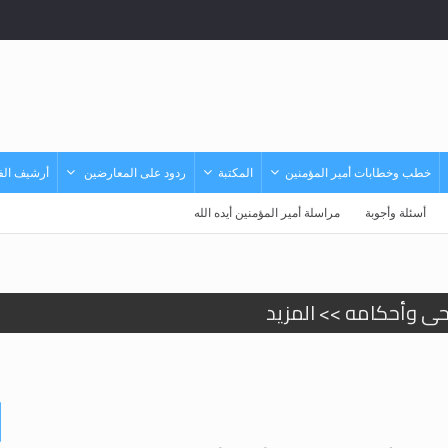
خطب وخطابات أمير المؤمنين
المكتبة
ردود على المعارضين
أرشيف الفي
أسئلة وأجوبة
مراسلة أمير المؤمنين أيده الله
حى وأحكامه >> المزيد
حى وأحكامه >> المزيد
د