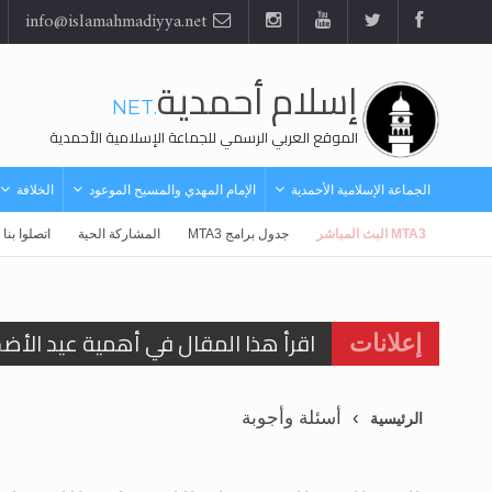
info@islamahmadiyya.net
إسلام أحمدية
.NET
الموقع العربي الرسمي للجماعة الإسلامية الأحمدية
الجماعة الإسلامية الأحمدية
الإمام المهدي والمسيح الموعود
الخلافة
MTA3 البث المباشر
جدول برامج MTA3
المشاركة الحية
اتصلوا بنا
اقرأ هذا المقال في أهمية عيد الأض
إعلانات
اقرأ هذا المقال في أهمية عيد الأض
أسئلة وأجوبة
الرئيسية
الحجّ.. دلالات، حِكم، وأهداف >> المزي
تعميم هامّ لأفراد الجماعة >> المزيد