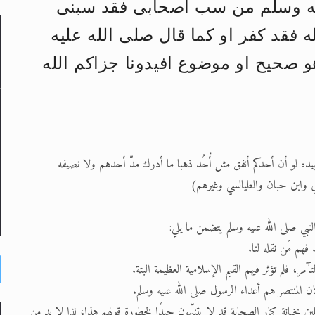
ليه وسلم من سب اصحابى فقد سبنى
فقد كفر او كما قال صلى الله عليه
لى حضرة امير المؤمنين أيده الله والمكتب العربي >> الم
صحيح او موضوع افيدونا جزاكم الله
 زكريا يطرس وأعداء الإسلام اضغط هنا >> المزيد
إسراء والمعراج >> المزيد
تم النبيين صلى الله عليه وسلم >> المزيد
بيده لو أن أحدكم أنفق مثل أُحُد ذهبا ما أدرك مدّ أحدهم ولا نصيفه
د
ني وابن حبان والطيالسي وغيرهم)
نبي صلى الله عليه وسلم يتضمن ما يلي:
بخيانة كبار الصحابة قد لا يتنبّهون جيدًا لخطورة قولهم هذا، لذا لا بد من