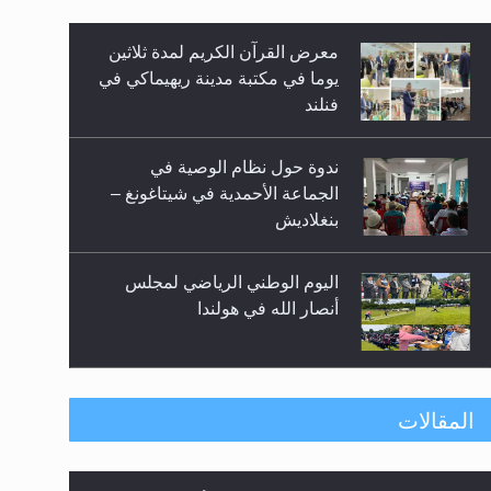
معرض القرآن الكريم لمدة ثلاثين
زيد
يوما في مكتبة مدينة ريهيماكي في
فنلند
ندوة حول نظام الوصية في
الجماعة الأحمدية في شيتاغونغ –
بنغلاديش
اليوم الوطني الرياضي لمجلس
أنصار الله في هولندا
إتمام حفظ القرآن الكريم لثلاثة
المقالات
طلاب من مدرسة الحفظ في غانا