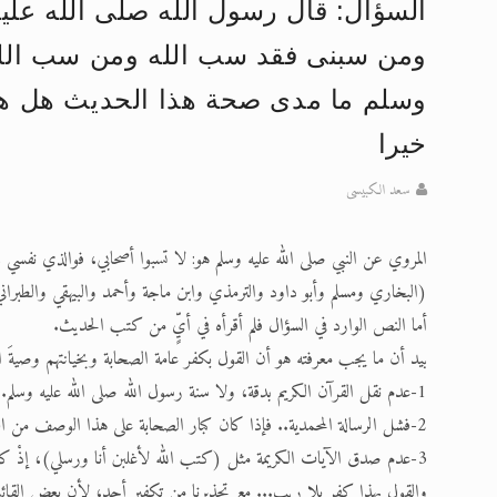
السؤال: قال رسول الله صلى الله ع
تعميم هامّ لأفراد الجماعة >> المزيد
ومن سبنى فقد سب الله ومن سب الله 
إعلان هامّ بخصوص الرسائل المرسلة إ
وسلم ما مدى صحة هذا الحديث هل هو 
للانتقال إلى كافة الردود على القمص
خيرا
اقرأ هذا الكتاب وتعرّف على حقيقة ال
سعد الكبيسى
عرض مصوَّر لأقوال المستشرقين في خا
المروي عن النبي صلى الله عليه وسلم هو: لا تسبوا أصحابي، فوالذي نفسي 
الحجّ.. دلالات، حِكم، وأهداف >> المزي
(البخاري ومسلم وأبو داود والترمذي وابن ماجة وأحمد والبيهقي والطبرا
أما النص الوارد في السؤال فلم أقرأه في أيٍّ من كتب الحديث.
بيد أن ما يجب معرفته هو أن القول بكفر عامة الصحابة وبخيانتهم وصيةَ ال
1-عدم نقل القرآن الكريم بدقة، ولا سنة رسول الله صلى الله عليه وسلم.. فهم مَن نقله لنا.
2-فشل الرسالة المحمدية.. فإذا كان كبار الصحابة على هذا الوصف من التآمر، فلم تؤثر فيهم القيم الإسلامية العظيمة البتة.
3-عدم صدق الآيات الكريمة مثل (كتب الله لأغلبن أنا ورسلي)، إذْ كان المنتصر هم أعداء الرسول صلى الله عليه وسلم.
والقول بهذا كفر بلا ريب... مع تحذيرنا من تكفير أحد، لأن بعض القائلين 