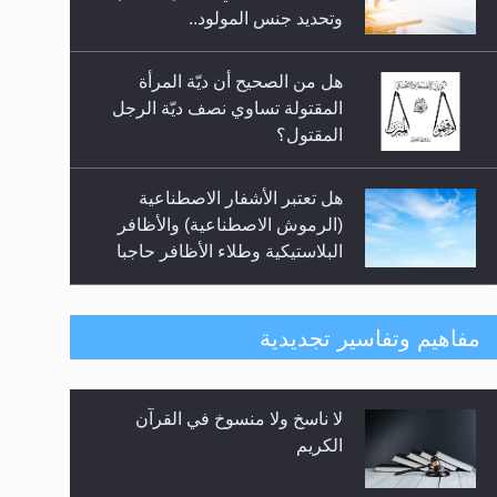
السلام.. 4...
وتحديد جنس المولود..
هل من الصحيح أن ديّة المرأة
المقتولة تساوي نصف ديّة الرجل
المقتول؟
هل تعتبر الأشفار الاصطناعية
(الرموش الاصطناعية) والأظافر
البلاستيكية وطلاء الأظافر حاجبا
للوضوء وهل يُسمح الصلاة بها؟
هل يُحسب حول الزكاة وفق السنة
مفاهيم وتفاسير تجديدية
الميلادية أو الهجرية؟
لا ناسخ ولا منسوخ في القرآن
هل يجوز فتح مشروع كوافير نسائي
الكريم
للمحجبات وغير المحجبات؟