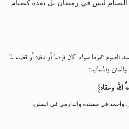
ء الصيام ليس في رمضان بل بعده كصيام
لى حضرة امير المؤمنين أيده الله والمكتب العربي >> الم
 زكريا يطرس وأعداء الإسلام اضغط هنا >> المزيد
إسراء والمعراج >> المزيد
د الصوم عموما سواء كان فرضا أو نافلة أو قضاء لما
تم النبيين صلى الله عليه وسلم >> المزيد
لسنن والمسانيد:
د
ٌ الله وسقاه}
ور، وأحمد في مسنده والدارمي في السنن،