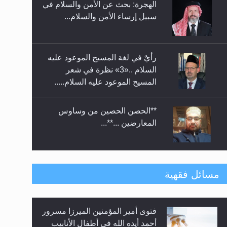
الهجرة: بحث عن الأمن والسلام في
حفل توزيع الشهادات في الجامعة
سبيل إرساء الأمن والسلام...
الأحمدية بنيجيريا لعام 2025
رأيٌ في لغة المسيح الموعود عليه
السلام ..«3» نظرة في شعر
المسيح الموعود عليه السلام.....
**الحصن الحصين من وساوس
المعارضين ...**...
متطلَّبات التّحريك الجديد...
مسائل فقهية
فتوى أمير المؤمنين الميرزا مسرور
رأيٌ في لغة المسيح الموعود عليه
أحمد أيده الله في أطفال الأنابيب