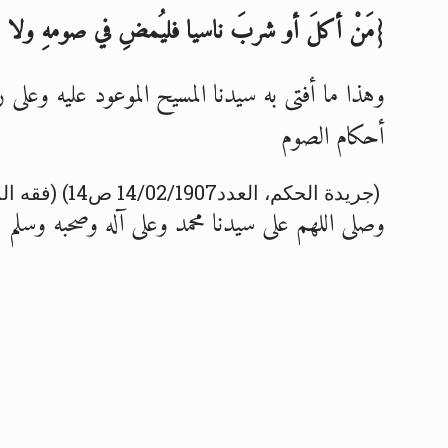
{مَنْ أكلَ أو شربَ ناسيا
فليُمضِ في صومهِ ولا ق
وهذا ما أفتى به سيدنا المسيح الموعود عليه وعلى ر
أحكام الصوم
(جريدة الحكم، العدد14/02/1907 ص14) (فقه المسيح ص200)
وصلى اللهم على سيدنا محمد وعلى آله وصحبه وسلم