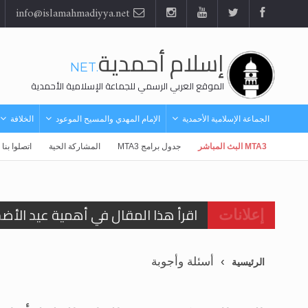
info@islamahmadiyya.net
إسلام أحمدية
.NET
الموقع العربي الرسمي للجماعة الإسلامية الأحمدية
الجماعة الإسلامية الأحمدية
الإمام المهدي والمسيح الموعود
الخلافة
MTA3 البث المباشر
جدول برامج MTA3
المشاركة الحية
اتصلوا بنا
اقرأ هذا المقال في أهمية عيد الأض
إعلانات
اقرأ هذا المقال في أهمية عيد الأض
أسئلة وأجوبة
الرئيسية
الحجّ.. دلالات، حِكم، وأهداف >> المزي
تعميم هامّ لأفراد الجماعة >> المزيد