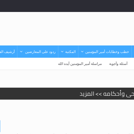
خطب وخطابات أمير المؤمنين
المكتبة
ردود على المعارضين
أرشيف الفي
أسئلة وأجوبة
مراسلة أمير المؤمنين أيده الله
حى وأحكامه >> المزيد
حى وأحكامه >> المزيد
د