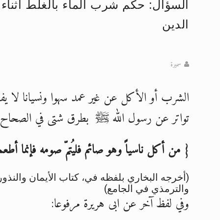
السؤال: حكم شرب الماء بالغلط أثنا
تعميم هامّ لأفراد الجماعة >> المزيد
الدين
إعلان هامّ بخصوص الرسائل المرسلة إ
للانتقال إلى كافة الردود على القمص
سميرة
اقرأ هذا الكتاب وتعرّف على حقيقة ال
الشرب أو الأكل عن غير عمد سهوا ونسيانا لا يفس
عرض مصوَّر لأقوال المستشرقين في خا
تواتر عن رسول الله ﷺ بطرق شتى في الصحاح وا
الحجّ.. دلالات، حِكم، وأهداف >> المزي
{ من أكل ناسياً وهو صائم فليُتمّ صومه فإنما أطعمه
(أخرجه البخاري بلفظه في، كتاب الأيمان والنذ
والترمذي في الجامع)
وفي لفظ آخر عن ابى هريرة مرفوعا: