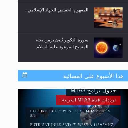
المفهوم الحقيقي للجهاد الإسلامي..
سورة التكوير تُنبئ بزمن بعثة
المسيح الموعود عليه السلام
حقيقة المسيح الدجال
هذا الأسبوع على الفضائية
جدول برامج MTA3
القرآن قاضٍ وحكمٌ على السنة
ترددات قناة MTA3 العربية:
ومهيمنٌ عليها.. ليس العكس
HOTBIRD 13B: 7° WEST 11200MHZ 27500 V
5/6
EUTELSAT (NILE SAT): 7° WEST-A 11392MHZ