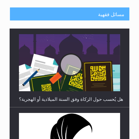
مسائل فقهية
رأيٌ في لغة المسيح الموعود عليه السلام ..«3» نظرة
في شعر المسيح الموعود عليه السلام.....
هل يُحسب حول الزكاة وفق السنة الميلادية أو الهجرية؟