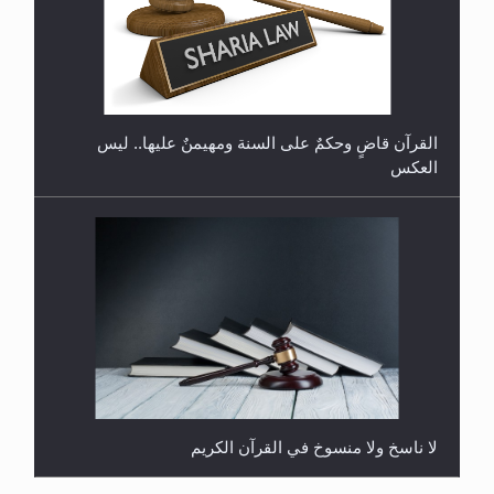
هل تعتبر الأشفار الاصطناعية (الرموش الاصطناعية)
والأظافر البلاستيكية وطلاء الأظافر حاجبا للوضوء وهل
يُسمح الصلاة بها؟
القرآن قاضٍ وحكمٌ على السنة ومهيمنٌ عليها.. ليس
العكس
لا ناسخ ولا منسوخ في القرآن الكريم