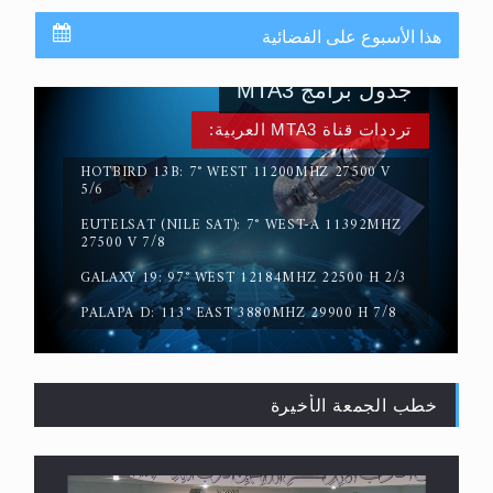
هذا الأسبوع على الفضائية
جدول برامج MTA3
ترددات قناة MTA3 العربية:
HOTBIRD 13B: 7° WEST 11200MHZ 27500 V
5/6
EUTELSAT (NILE SAT): 7° WEST-A 11392MHZ
المفهوم الحقيقي للجهاد الإسلامي..
27500 V 7/8
GALAXY 19: 97° WEST 12184MHZ 22500 H 2/3
PALAPA D: 113° EAST 3880MHZ 29900 H 7/8
خطب الجمعة الأخيرة