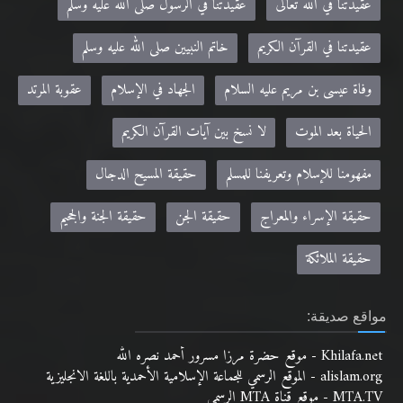
عقيدتنا في الله تعالى
عقيدتنا في الرسول صلى الله عليه وسلم
عقيدتنا في القرآن الكريم
خاتم النبيين صلى الله عليه وسلم
وفاة عيسى بن مريم عليه السلام
الجهاد في الإسلام
عقوبة المرتد
الحياة بعد الموت
لا نسخ بين آيات القرآن الكريم
مفهومنا للإسلام وتعريفنا للمسلم
حقيقة المسيح الدجال
حقيقة الإسراء والمعراج
حقيقة الجن
حقيقة الجنة والجحيم
حقيقة الملائكة
مواقع صديقة:
Khilafa.net - موقع حضرة مرزا مسرور أحمد نصره الله
alislam.org - الموقع الرسمي للجماعة الإسلامية الأحمدية باللغة الانجليزية
MTA.TV - موقع قناة MTA الرسمي