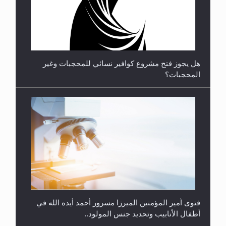
**الحصن الحصين من وساوس المعارضين ...**...
هل يجوز فتح مشروع كوافير نسائي للمحجبات وغير
المحجبات؟
فتوى أمير المؤمنين الميرزا مسرور أحمد أيده الله في
أطفال الأنابيب وتحديد جنس المولود..