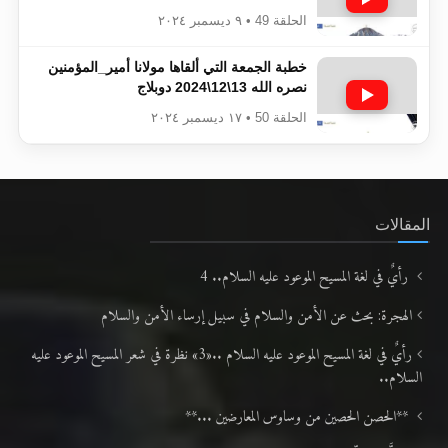
الحلقة 49 • ٩ ديسمبر ٢٠٢٤
خطبة الجمعة التي ألقاها مولانا أمير_المؤمنين​​​​​​
نصره الله 13\12\2024 دوبلاج
الحلقة 50 • ١٧ ديسمبر ٢٠٢٤
المقالات
رأيٌ في لغة المسيح الموعود عليه السلام.. 4
الهجرة: بحث عن الأمن والسلام في سبيل إرساء الأمن والسلام
رأيٌ في لغة المسيح الموعود عليه السلام ..«3» نظرة في شعر المسيح الموعود عليه
السلام..
**الحصن الحصين من وساوس المعارضين ...**