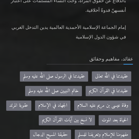
بالدفاع عن حقوق المرأة، وحثّ النساء المسلمات على اعتبار
أنفسهنّ قدوةً أخلاقية.
إمام الجماعة الإسلامية الأحمدية العالمية يدين التدخل الغربي
في شؤون الدول الإسلامية
عقائد، مفاهيم وحقائق
عقيدتنا في الله تعالى
عقيدتنا في الرسول صلى الله عليه وسلم
عقيدتنا في القرآن الكريم
خاتم النبيين صلى الله عليه وسلم
وفاة عيسى بن مريم عليه السلام
الجهاد في الإسلام
عقوبة المرتد
الحياة بعد الموت
لا نسخ بين آيات القرآن الكريم
مفهومنا للإسلام وتعريفنا للمسلم
حقيقة المسيح الدجال