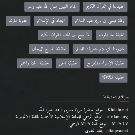
عقيدتنا في القرآن الكريم
خاتم النبيين صلى الله عليه وسلم
وفاة عيسى بن مريم عليه السلام
الجهاد في الإسلام
عقوبة المرتد
الحياة بعد الموت
لا نسخ بين آيات القرآن الكريم
مفهومنا للإسلام وتعريفنا للمسلم
حقيقة المسيح الدجال
حقيقة الإسراء والمعراج
حقيقة الجن
حقيقة الجنة والجحيم
حقيقة الملائكة
مواقع صديقة:
Khilafa.net - موقع حضرة مرزا مسرور أحمد نصره الله
alislam.org - الموقع الرسمي للجماعة الإسلامية الأحمدية باللغة الانجليزية
MTA.TV - موقع قناة MTA الرسمي
altaqwa.net- مجلة التقوى