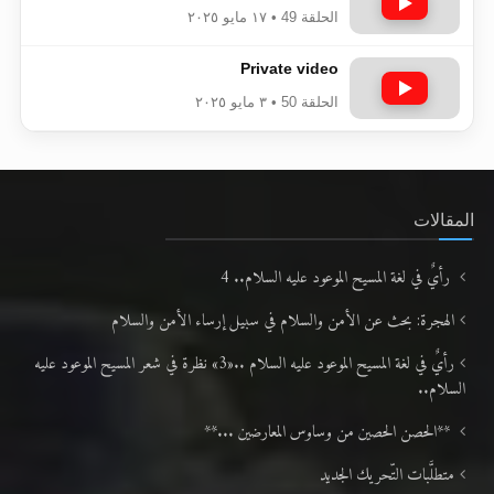
الحلقة 49 • ١٧ مايو ٢٠٢٥
Private video
الحلقة 50 • ٣ مايو ٢٠٢٥
المقالات
رأيٌ في لغة المسيح الموعود عليه السلام.. 4
الهجرة: بحث عن الأمن والسلام في سبيل إرساء الأمن والسلام
رأيٌ في لغة المسيح الموعود عليه السلام ..«3» نظرة في شعر المسيح الموعود عليه
السلام..
**الحصن الحصين من وساوس المعارضين ...**
متطلَّبات التّحريك الجديد