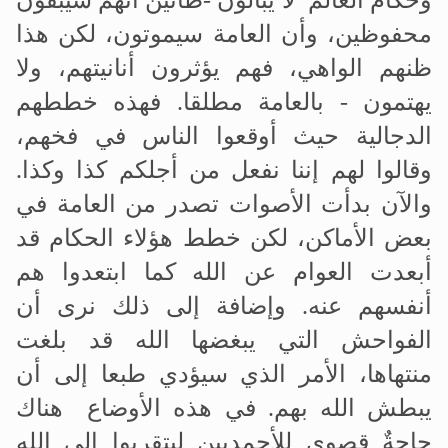
وحكام العالم لا يبالون -ظانين أنهم سيبقون
محفوظين، وأن العامة سيموتون، لكن هذا
ظنهم الواهي، فهم يؤثرون أنانيتهم، ولا
يهتمون - بالعامة مطلقا. فهذه خططهم
الدجالية حيث أوقعوا الناس في فخهم،
وقالوا لهم إننا نفعل من أجلكم كذا وكذا
.
والآن بدأت الأصوات تصدر من العامة في
بعض الأماكن، لكن خطط هؤلاء الحكام قد
أبعدت العوام عن الله كما ابتعدوا هم
أنفسهم عنه. وإضافة إلى ذلك نرى أن
الفواحش التي يبغضها الله قد بلغت
منتهاها، الأمر الذي سيؤدي طبعا إلى أن
يبطش الله بهم. في هذه الأوضاع هناك
حاجةٌ قصوى للأحمديين ليتقربوا إلى الله