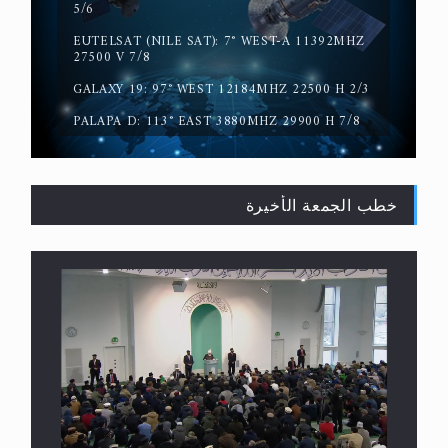
5/6
EUTELSAT (NILE SAT): 7° WEST-A 11392MHZ
سورة التكوير تُنبئ بزمن بعثة المسيح الموعود عليه
27500 V 7/8
السلام
GALAXY 19: 97° WEST 12184MHZ 22500 H 2/3
PALAPA D: 113° EAST 3880MHZ 29900 H 7/8
خطب الجمعة الأخيرة
حقيقة المسيح الدجال