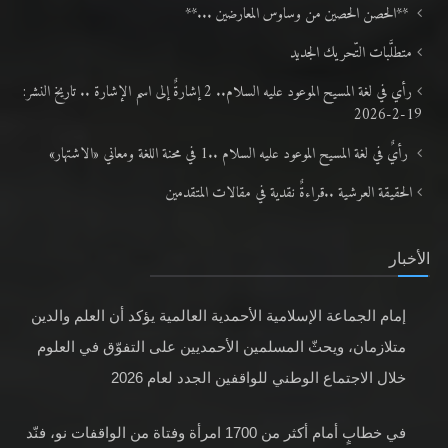
**الحصن الحصين من وساوس المعارضين ...**
متطلَّبات التّحريك الجديد
رأي في لغة المسيح الموعود عليه السلام.. 2 إشارةٌ إلى اسم الإشارة .. تاريخ النشر:
19-2-2026
رأيٌ في لغة المسيح الموعود عليه السلام ..1 في محنة اللغة ومعاني «الاشتهار»
الحقيقة العرشية ..قراءةٌ نقدية في مقالات المتقدمين
الأخبار
إمام الجماعة الإسلامية الأحمدية العالمية يؤكد أن العلم والدين
متلازمان، ويحثّ المسلمين الأحمديين على التفوّق في العلوم
خلال الاجتماع الوطني للواقفين الجدد لعام 2026
في خطابٍ أمام أكثر من 1700 امرأة وفتاة من الواقفات نو، فنّد