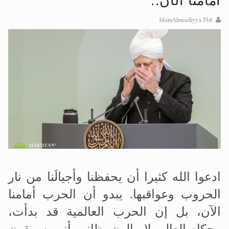
الحجّ.. دلالات، حِكم، وأهداف >> المزيد
أمامنا الآن..
تعميم هامّ لأفراد الجماعة >> المزيد
IslamAhmadiyya.Net
تعميم هامّ لأفراد الجماعة >> المزيد
ادعوا الله كثيرا أن يحفظنا وأجيالَنا من نار
الحروب وعواقبها. يبدو أن الحرب أمامنا
الآن، بل إن الحرب العالمية قد بدأت،