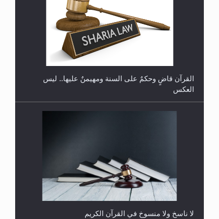
هل تعتبر الأشفار الاصطناعية (الرموش الاصطناعية)
والأظافر البلاستيكية وطلاء الأظافر حاجبا للوضوء وهل
يُسمح الصلاة بها؟
القرآن قاضٍ وحكمٌ على السنة ومهيمنٌ عليها.. ليس
العكس
هل يُحسب حول الزكاة وفق السنة الميلادية أو الهجرية؟
لا ناسخ ولا منسوخ في القرآن الكريم